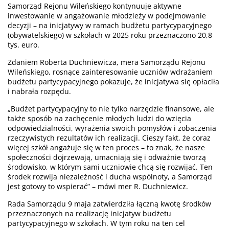
Samorząd Rejonu Wileńskiego kontynuuje aktywne
inwestowanie w angażowanie młodzieży w podejmowanie
decyzji – na inicjatywy w ramach budżetu partycypacyjnego
(obywatelskiego) w szkołach w 2025 roku przeznaczono 20,8
tys. euro.
Zdaniem Roberta Duchniewicza, mera Samorządu Rejonu
Wileńskiego, rosnące zainteresowanie uczniów wdrażaniem
budżetu partycypacyjnego pokazuje, że inicjatywa się opłaciła
i nabrała rozpędu.
„Budżet partycypacyjny to nie tylko narzędzie finansowe, ale
także sposób na zachęcenie młodych ludzi do wzięcia
odpowiedzialności, wyrażenia swoich pomysłów i zobaczenia
rzeczywistych rezultatów ich realizacji. Cieszy fakt, że coraz
więcej szkół angażuje się w ten proces – to znak, że nasze
społeczności dojrzewają, umacniają się i odważnie tworzą
środowisko, w którym sami uczniowie chcą się rozwijać. Ten
środek rozwija niezależność i ducha wspólnoty, a Samorząd
jest gotowy to wspierać” – mówi mer R. Duchniewicz.
Rada Samorządu 9 maja zatwierdziła łączną kwotę środków
przeznaczonych na realizację inicjatyw budżetu
partycypacyjnego w szkołach. W tym roku na ten cel