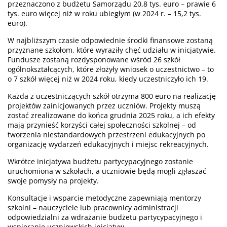
przeznaczono z budżetu Samorządu 20,8 tys. euro – prawie 6
tys. euro więcej niż w roku ubiegłym (w 2024 r. – 15,2 tys.
euro).
W najbliższym czasie odpowiednie środki finansowe zostaną
przyznane szkołom, które wyraziły chęć udziału w inicjatywie.
Fundusze zostaną rozdysponowane wśród 26 szkół
ogólnokształcących, które złożyły wniosek o uczestnictwo – to
o 7 szkół więcej niż w 2024 roku, kiedy uczestniczyło ich 19.
Każda z uczestniczących szkół otrzyma 800 euro na realizację
projektów zainicjowanych przez uczniów. Projekty muszą
zostać zrealizowane do końca grudnia 2025 roku, a ich efekty
mają przynieść korzyści całej społeczności szkolnej – od
tworzenia niestandardowych przestrzeni edukacyjnych po
organizację wydarzeń edukacyjnych i miejsc rekreacyjnych.
Wkrótce inicjatywa budżetu partycypacyjnego zostanie
uruchomiona w szkołach, a uczniowie będą mogli zgłaszać
swoje pomysły na projekty.
Konsultacje i wsparcie metodyczne zapewniają mentorzy
szkolni – nauczyciele lub pracownicy administracji
odpowiedzialni za wdrażanie budżetu partycypacyjnego i
wspieranie uczniowskich inicjatyw.