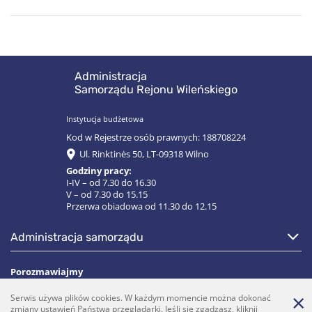
Administracja
Samorządu Rejonu Wileńskiego
Instytucja budżetowa
Kod w Rejestrze osób prawnych: 188708224
Ul. Rinktinės 50, LT-09318 Wilno
Godziny pracy:
I-IV – od 7.30 do 16.30
V – od 7.30 do 15.15
Przerwa obiadowa od 11.30 do 12.15
administracja samorządu
Porozmawiajmy
Serwis używa plików cookies. W każdym momencie można dokonać
(0 5)  275 1990
vrsa@vrsa.lt
zmiany ustawień Państwa przeglądarki. Jeśli się zgadzasz, kliknij