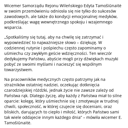
Wicemer Samorządu Rejonu Wileńskiego Edyta Tamošiūnaitė
w swoim przemówieniu odniosła się nie tylko do sukcesów
zawodowych, ale także do kondycji emocjonalnej medyków,
podkreślając wagę wewnętrznego spokoju i wzajemnego
wsparcia.
„Spotkaliśmy się tutaj, aby na chwilę się zatrzymać i
wypowiedzieć to najważniejsze słowo – dziękuję. W
codziennej rutynie i pośpiechu często zapominamy o
uśmiechu czy zwykłym geście wdzięczności. Ten wieczór
dedykujemy Państwu, abyście mogli przy dźwiękach muzyki
pobyć ze swoimi myślami i nacieszyć się wspólnym
towarzystwem.
Na pracowników medycznych często patrzymy jak na
strażników ostatniej nadziei, oczekując dotknięcia
czarodziejskiej różdżki, jednak życie nie zawsze zależy od
Państwa rąk. Dlatego życzę, aby każdy z Państwa miał to silne
oparcie: kolegę, który uśmiechnie się i zmotywuje w trudnej
chwili, społeczność, w której czujecie się doceniani, oraz
bliskich, darujących to ciepło i miłość, których Państwo sami
tak wiele oddajecie innym każdego dnia” – mówiła wicemer E.
Tamošiūnaitė.