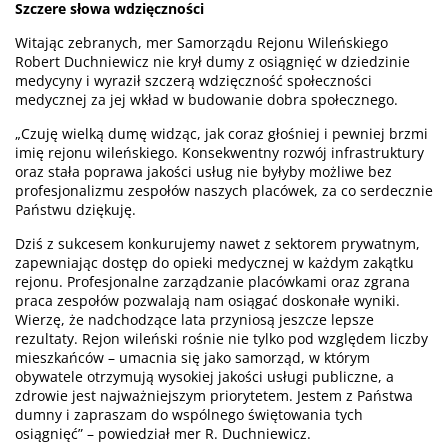
Szczere słowa wdzięczności
Witając zebranych, mer Samorządu Rejonu Wileńskiego
Robert Duchniewicz nie krył dumy z osiągnięć w dziedzinie
medycyny i wyraził szczerą wdzięczność społeczności
medycznej za jej wkład w budowanie dobra społecznego.
„Czuję wielką dumę widząc, jak coraz głośniej i pewniej brzmi
imię rejonu wileńskiego. Konsekwentny rozwój infrastruktury
oraz stała poprawa jakości usług nie byłyby możliwe bez
profesjonalizmu zespołów naszych placówek, za co serdecznie
Państwu dziękuję.
Dziś z sukcesem konkurujemy nawet z sektorem prywatnym,
zapewniając dostęp do opieki medycznej w każdym zakątku
rejonu. Profesjonalne zarządzanie placówkami oraz zgrana
praca zespołów pozwalają nam osiągać doskonałe wyniki.
Wierzę, że nadchodzące lata przyniosą jeszcze lepsze
rezultaty. Rejon wileński rośnie nie tylko pod względem liczby
mieszkańców – umacnia się jako samorząd, w którym
obywatele otrzymują wysokiej jakości usługi publiczne, a
zdrowie jest najważniejszym priorytetem. Jestem z Państwa
dumny i zapraszam do wspólnego świętowania tych
osiągnięć” – powiedział mer R. Duchniewicz.