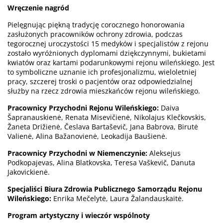
Wręczenie nagród
Pielęgnując piękną tradycję corocznego honorowania
zasłużonych pracowników ochrony zdrowia, podczas
tegorocznej uroczystości 15 medyków i specjalistów z rejonu
zostało wyróżnionych dyplomami dziękczynnymi, bukietami
kwiatów oraz kartami podarunkowymi rejonu wileńskiego. Jest
to symboliczne uznanie ich profesjonalizmu, wieloletniej
pracy, szczerej troski o pacjentów oraz odpowiedzialnej
służby na rzecz zdrowia mieszkańców rejonu wileńskiego.
Pracownicy Przychodni Rejonu Wileńskiego:
Daiva
Šapranauskienė, Renata Misevičienė, Nikolajus Klečkovskis,
Žaneta Drižienė, Česlava Bartaševič, Jana Babrova, Birutė
Valienė, Alina Bažanovienė, Leokadija Baušienė.
Pracownicy Przychodni w Niemenczynie:
Aleksejus
Podkopajevas, Alina Blatkovska, Teresa Vaškevič, Danuta
Jakovickienė.
Specjaliści Biura Zdrowia Publicznego Samorządu Rejonu
Wileńskiego:
Enrika Mečelytė, Laura Žalandauskaitė.
Program artystyczny i wieczór wspólnoty