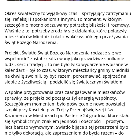
Okres świąteczny to wyjątkowy czas – sprzyjający zatrzymaniu
się, refleksji i spotkaniom z innymi. To moment, w którym
szczególnie mocno odczuwamy potrzebę bliskości i rozmowy.
Właśnie z tej potrzeby zrodziły się działania, które połączyły
mieszkańców Miednik i okolic wokół wspólnego przeżywania
Świąt Bożego Narodzenia.
Projekt „Światło Świąt Bożego Narodzenia rodzące się we
wspólnocie” został zrealizowany jako prawdziwe spotkanie
ludzi, serc i tradycji. To nie było tylko wydarzenie wpisane w
kalendarz – był to czas, w którym mieszkańcy gminy Miedniki
na chwilę zwolnili, by być razem, porozmawiać, spojrzeć na
siebie z życzliwością i podzielić się świątecznym światłem.
Wspólne przygotowania oraz zaangażowanie mieszkańców
sprawiły, że projekt od początku żył energią wspólnoty.
Szczególnym momentem było poświęcenie nowo powstałej
szopki przy Kościele p.w. Trójcy Przenajświętszej i św.
Kazimierza w Miednikach po Pasterce 24 grudnia, które stało
się symbolicznym znakiem jedności i obecności – prostym,
lecz bardzo wymownym. Światło bijące z tej przestrzeni było
nie tylko dekoracją, ale zaproszeniem do bycia razem – do