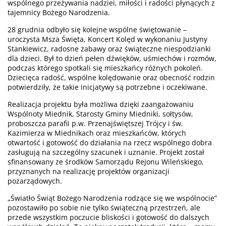
wspólnego przeżywania nadziei, miłości i radości płynących z
tajemnicy Bożego Narodzenia.
28 grudnia odbyło się kolejne wspólne świętowanie –
uroczysta Msza Święta, Koncert Kolęd w wykonaniu Justyny
Stankiewicz, radosne zabawy oraz świąteczne niespodzianki
dla dzieci. Był to dzień pełen dźwięków, uśmiechów i rozmów,
podczas którego spotkali się mieszkańcy różnych pokoleń.
Dziecięca radość, wspólne kolędowanie oraz obecność rodzin
potwierdziły, że takie inicjatywy są potrzebne i oczekiwane.
Realizacja projektu była możliwa dzięki zaangażowaniu
Wspólnoty Miednik, Starosty Gminy Miedniki, sołtysów,
proboszcza parafii p.w. Przenajświętszej Trójcy i św.
Kazimierza w Miednikach oraz mieszkańców, których
otwartość i gotowość do działania na rzecz wspólnego dobra
zasługują na szczególny szacunek i uznanie. Projekt został
sfinansowany ze środków Samorządu Rejonu Wileńskiego,
przyznanych na realizację projektów organizacji
pozarządowych.
„Światło Świąt Bożego Narodzenia rodzące się we wspólnocie”
pozostawiło po sobie nie tylko świąteczną przestrzeń, ale
przede wszystkim poczucie bliskości i gotowość do dalszych