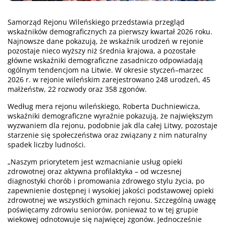
Samorząd Rejonu Wileńskiego przedstawia przegląd
wskaźników demograficznych za pierwszy kwartał 2026 roku.
Najnowsze dane pokazują, że wskaźnik urodzeń w rejonie
pozostaje nieco wyższy niż średnia krajowa, a pozostałe
główne wskaźniki demograficzne zasadniczo odpowiadają
ogólnym tendencjom na Litwie. W okresie styczeń–marzec
2026 r. w rejonie wileńskim zarejestrowano 248 urodzeń, 45
małżeństw, 22 rozwody oraz 358 zgonów.
Według mera rejonu wileńskiego, Roberta Duchniewicza,
wskaźniki demograficzne wyraźnie pokazują, że największym
wyzwaniem dla rejonu, podobnie jak dla całej Litwy, pozostaje
starzenie się społeczeństwa oraz związany z nim naturalny
spadek liczby ludności.
„Naszym priorytetem jest wzmacnianie usług opieki
zdrowotnej oraz aktywna profilaktyka – od wczesnej
diagnostyki chorób i promowania zdrowego stylu życia, po
zapewnienie dostępnej i wysokiej jakości podstawowej opieki
zdrowotnej we wszystkich gminach rejonu. Szczególną uwagę
poświęcamy zdrowiu seniorów, ponieważ to w tej grupie
wiekowej odnotowuje się najwięcej zgonów. Jednocześnie