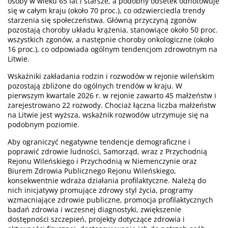
osoby w wieku 65 lat i starsze, a podobny odsetek odnotowuje
się w całym kraju (około 70 proc.), co odzwierciedla trendy
starzenia się społeczeństwa. Główną przyczyną zgonów
pozostają choroby układu krążenia, stanowiące około 50 proc.
wszystkich zgonów, a następnie choroby onkologiczne (około
16 proc.), co odpowiada ogólnym tendencjom zdrowotnym na
Litwie.
Wskaźniki zakładania rodzin i rozwodów w rejonie wileńskim
pozostają zbliżone do ogólnych trendów w kraju. W
pierwszym kwartale 2026 r. w rejonie zawarto 45 małżeństw i
zarejestrowano 22 rozwody. Chociaż łączna liczba małżeństw
na Litwie jest wyższa, wskaźnik rozwodów utrzymuje się na
podobnym poziomie.
Aby ograniczyć negatywne tendencje demograficzne i
poprawić zdrowie ludności, Samorząd, wraz z Przychodnią
Rejonu Wileńskiego i Przychodnią w Niemenczynie oraz
Biurem Zdrowia Publicznego Rejonu Wileńskiego,
konsekwentnie wdraża działania profilaktyczne. Należą do
nich inicjatywy promujące zdrowy styl życia, programy
wzmacniające zdrowie publiczne, promocja profilaktycznych
badań zdrowia i wczesnej diagnostyki, zwiększenie
dostępności szczepień, projekty dotyczące zdrowia i