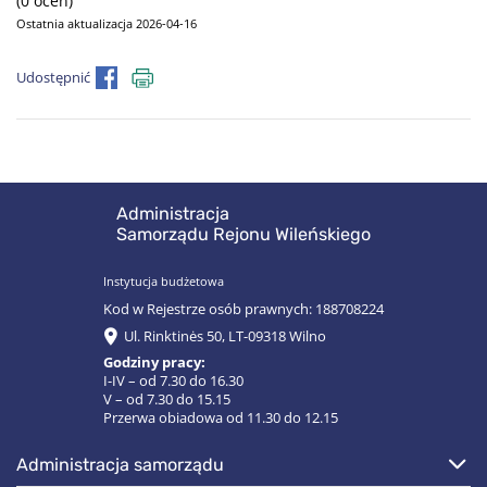
(0 ocen)
Ostatnia aktualizacja 2026-04-16
Udostępnić
Administracja
Samorządu Rejonu Wileńskiego
Instytucja budżetowa
Kod w Rejestrze osób prawnych: 188708224
Ul. Rinktinės 50, LT-09318 Wilno
Godziny pracy:
I-IV – od 7.30 do 16.30
V – od 7.30 do 15.15
Przerwa obiadowa od 11.30 do 12.15
administracja samorządu