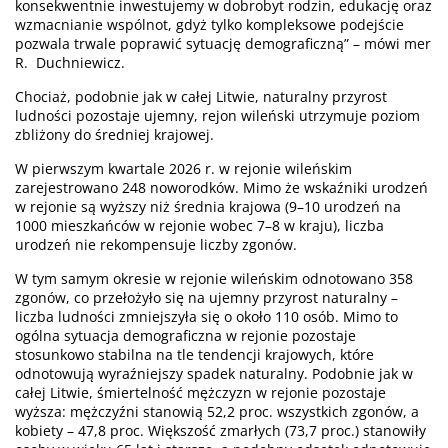
konsekwentnie inwestujemy w dobrobyt rodzin, edukację oraz
wzmacnianie wspólnot, gdyż tylko kompleksowe podejście
pozwala trwale poprawić sytuację demograficzną” – mówi mer
R. Duchniewicz.
Chociaż, podobnie jak w całej Litwie, naturalny przyrost
ludności pozostaje ujemny, rejon wileński utrzymuje poziom
zbliżony do średniej krajowej.
W pierwszym kwartale 2026 r. w rejonie wileńskim
zarejestrowano 248 noworodków. Mimo że wskaźniki urodzeń
w rejonie są wyższy niż średnia krajowa (9–10 urodzeń na
1000 mieszkańców w rejonie wobec 7–8 w kraju), liczba
urodzeń nie rekompensuje liczby zgonów.
W tym samym okresie w rejonie wileńskim odnotowano 358
zgonów, co przełożyło się na ujemny przyrost naturalny –
liczba ludności zmniejszyła się o około 110 osób. Mimo to
ogólna sytuacja demograficzna w rejonie pozostaje
stosunkowo stabilna na tle tendencji krajowych, które
odnotowują wyraźniejszy spadek naturalny. Podobnie jak w
całej Litwie, śmiertelność mężczyzn w rejonie pozostaje
wyższa: mężczyźni stanowią 52,2 proc. wszystkich zgonów, a
kobiety – 47,8 proc. Większość zmarłych (73,7 proc.) stanowiły