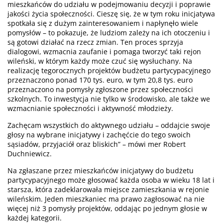
mieszkańców do udziału w podejmowaniu decyzji i poprawie
jakości życia społeczności. Cieszę się, że w tym roku inicjatywa
spotkała się z dużym zainteresowaniem i napłynęło wiele
pomysłów – to pokazuje, że ludziom zależy na ich otoczeniu i
są gotowi działać na rzecz zmian. Ten proces sprzyja
dialogowi, wzmacnia zaufanie i pomaga tworzyć taki rejon
wileński, w którym każdy może czuć się wysłuchany. Na
realizację tegorocznych projektów budżetu partycypacyjnego
przeznaczono ponad 170 tys. euro, w tym 20,8 tys. euro
przeznaczono na pomysły zgłoszone przez społeczności
szkolnych. To inwestycja nie tylko w środowisko, ale także we
wzmacnianie społeczności i aktywność młodzieży.
Zachęcam wszystkich do aktywnego udziału – oddajcie swoje
głosy na wybrane inicjatywy i zachęćcie do tego swoich
sąsiadów, przyjaciół oraz bliskich” – mówi mer Robert
Duchniewicz.
Na zgłaszane przez mieszkańców inicjatywy do budżetu
partycypacyjnego może głosować każda osoba w wieku 18 lat i
starsza, która zadeklarowała miejsce zamieszkania w rejonie
wileńskim. Jeden mieszkaniec ma prawo zagłosować na nie
więcej niż 3 pomysły projektów, oddając po jednym głosie w
każdej kategorii.