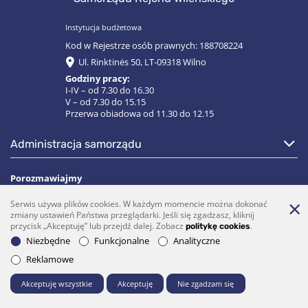
Instytucja budżetowa
Kod w Rejestrze osób prawnych: 188708224
Ul. Rinktinės 50, LT-09318 Wilno
Godziny pracy:
I-IV – od 7.30 do 16.30
V – od 7.30 do 15.15
Przerwa obiadowa od 11.30 do 12.15
administracja samorządu
Porozmawiajmy
Serwis używa plików cookies. W każdym momencie można dokonać
(0 5)  275 1990
vrsa@vrsa.lt
zmiany ustawień Państwa przeglądarki. Jeśli się zgadzasz, kliknij
przycisk „Akceptuję” lub przejdź dalej. Zobacz
.
politykę cookies
Facebook
Youtube
Niezbędne
Funkcjonalne
Analityczne
Prenumerata
Reklamowe
Akceptuję wszystkie
Akceptuję
Nie zgadzam się
© 2026 Wszelkie prawa zastrzeżone. Rozwiązanie:
UAB "Fresh Media"