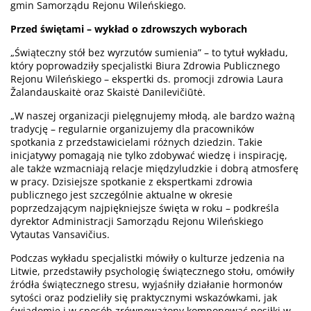
gmin Samorządu Rejonu Wileńskiego.
Przed świętami – wykład o zdrowszych wyborach
„Świąteczny stół bez wyrzutów sumienia” – to tytuł wykładu,
który poprowadziły specjalistki Biura Zdrowia Publicznego
Rejonu Wileńskiego – ekspertki ds. promocji zdrowia Laura
Žalandauskaitė oraz Skaistė Danilevičiūtė.
„W naszej organizacji pielęgnujemy młodą, ale bardzo ważną
tradycję – regularnie organizujemy dla pracowników
spotkania z przedstawicielami różnych dziedzin. Takie
inicjatywy pomagają nie tylko zdobywać wiedzę i inspirację,
ale także wzmacniają relacje międzyludzkie i dobrą atmosferę
w pracy. Dzisiejsze spotkanie z ekspertkami zdrowia
publicznego jest szczególnie aktualne w okresie
poprzedzającym najpiękniejsze święta w roku – podkreśla
dyrektor Administracji Samorządu Rejonu Wileńskiego
Vytautas Vansavičius.
Podczas wykładu specjalistki mówiły o kulturze jedzenia na
Litwie, przedstawiły psychologię świątecznego stołu, omówiły
źródła świątecznego stresu, wyjaśniły działanie hormonów
sytości oraz podzieliły się praktycznymi wskazówkami, jak
świadomie i w sposób zrównoważony komponować posiłki w