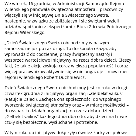
We wtorek, 16 grudnia, w Administracji Samorządu Rejonu
Wileńskiego panowała świąteczna atmosfera – pracownicy
włączyli się w inicjatywę Dnia Świątecznego Swetra,
następnie, w związku ze zbliżającymi się świętami wzięli
udział w spotkaniu z ekspertkami z Biura Zdrowia Publicznego
Rejonu Wileńskiego.
„Dzień Świątecznego Swetra obchodzimy w naszym
samorządzie już po raz drugi. To doskonała okazja, aby
wprowadzić do codziennej pracy świąteczny nastrój i
wesprzeć wartościowe inicjatywy na rzecz dobra dzieci. Cieszy
fakt, że takie akcje zyskują coraz większą popularność i coraz
więcej pracowników aktywnie się w nie angażuje – mówi mer
rejonu wileńskiego Robert Duchniewicz.
Dzień Świątecznego Swetra obchodzony jest co roku w drugi
czwartek grudnia z inicjatywy organizacji
„
Gelbėkit vaikus”
(Ratujcie Dzieci). Zachęca ona społeczności do wspólnego
tworzenia świątecznej atmosfery oraz – w miarę możliwości –
do wsparcia działań organizacji na rzecz dobra dzieci.
„Gelbėkit vaikus” każdego dnia dba o to, aby dzieci na Litwie
czuły się bezpieczne, wysłuchane i potrzebne.
W tym roku do inicjatywy dołączyły również kadry zespołowe