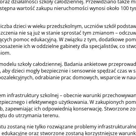
 oraz działalności szkoły całodziennej. Przewidziano takż
tępna wartość zakupu nieruchomości wynosi około 100 tys. 
 liczba dzieci w wieku przedszkolnym, uczniów szkół podst
enia nie są już w stanie sprostać tym zmianom – odczuwalny
dczących pomoc edukacyjną. W związku z tym, dodatkowe p
osażenie ich w oddzielne gabinety dla specjalistów, co st
niom.
 modelu szkoły całodziennej. Badania ankietowe przeprow
aby dzieci mogły bezpiecznie i sensownie spędzać czas w s
 pozalekcyjnych, odrabianie prac domowych, wsparcie w nau
lem infrastruktury szkolnej – obecnie warunki przechowyw
ezpiecznego i efektywnego użytkowania. W zakupionych pom
, zapewniając ich odpowiednią konserwację. Stworzone z
ętu do utrzymania terenu.
ektu zostaną nie tylko rozwiązane problemy infrastrukturalne
 edukacyjne oraz stworzone zostaną korzystniejsze warunk