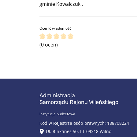
gminie Kowalczuki.
Ocenić wiadomość
(0 ocen)
Administracja
Samorządu Rejonu Wileńskiego
Instytucja budżetowa
Kod w Rejestrze osób prawnych: 188708224
Ul. Rinktinės 50, LT-09318 Wilno