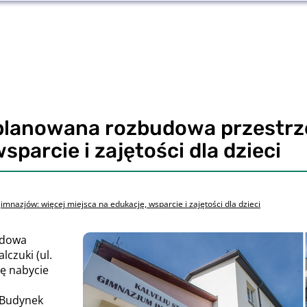
planowana rozbudowa przestrze
sparcie i zajętości dla dzieci
nazjów: więcej miejsca na edukację, wsparcie i zajętości dla dzieci
udowa
lczuki (ul.
ię nabycie
 Budynek