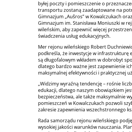
byłej poczty i pomieszczenie o przeznacze
transportu zostaną zaadaptowane na pot
Gimnazjum „Aušros” w Kowalczukach ora
Gimnazjum im. Stanisława Moniuszki w re
wileńskim, aby zapewnić więcej przestrzeni
świadczenia usług edukacyjnych.
Mer rejonu wileńskiego Robert Duchniewi
podkreśla, że inwestycje w infrastrukturę
są długofalowym wkładem w dobrobyt spo
dlatego bardzo ważne jest zapewnienie ic
maksymalnej efektywności i praktycznej uż
„Widzimy wyraźną tendencję – rośnie liczb
edukacji, dlatego naszym obowiązkiem jes
bezpieczeństwa, ale także maksymalnie w
pomieszczeń w Kowalczukach pozwoli szyb
zakresie zapewnienia wszechstronnego ksz
Rada samorządu rejonu wileńskiego podję
wysokiej jakości warunków nauczania. Pla