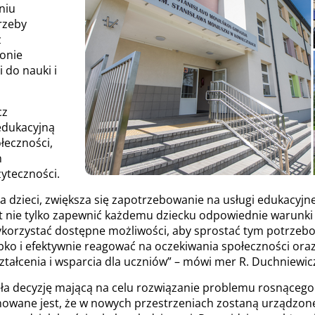
niu
rzeby
z
jonie
 do nauki i
cz
 edukacyjną
łeczności,
h
yteczności.
a dzieci, zwiększa się zapotrzebowanie na usługi edukacyjne
t nie tylko zapewnić każdemu dziecku odpowiednie warunki 
ykorzystać dostępne możliwości, aby sprostać tym potrzeb
ko i efektywnie reagować na oczekiwania społeczności or
tałcenia i wsparcia dla uczniów” – mówi mer R. Duchniewic
ła decyzję mającą na celu rozwiązanie problemu rosnąceg
nowane jest, że w nowych przestrzeniach zostaną urządzon