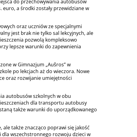
e miejsca do przechowywania autobusów
euro, a środki zostały przewidziane w
awowych oraz uczniów ze specjalnymi
 jest brak nie tylko sal lekcyjnych, ale
omieszczenia pozwolą kompleksowo
worzy lepsze warunki do zapewnienia
adzone w Gimnazjum „Aušros” w
zkole po lekcjach aż do wieczora. Nowe
ce oraz rozwijanie umiejętności
ania autobusów szkolnych w obu
ieszczeniach dla transportu autobusy
ostaną także warunki do uporządkowanego
, ale także znacząco poprawi się jakość
i dla wszechstronnego rozwoju dzieci w