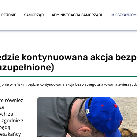
 REJONIE
SAMORZĄD
ADMINISTRACJA SAMORZĄDU
MIESZKAŃCOM
będzie kontynuowana akcja bez
uzupełnione)
jonie wileńskim będzie kontynuowana akcja bezpłatnego znakowania zwierząt 
że również
wa
ych za
 zgodnie z
będą
ieszkańcy