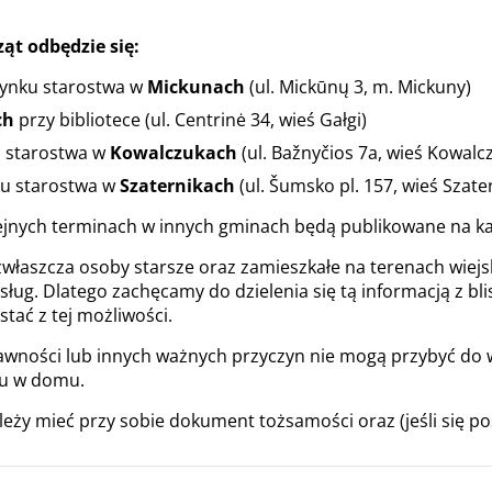
ąt odbędzie się:
dynku starostwa w
Mickunach
(ul. Mickūnų 3, m. Mickuny)
ch
przy bibliotece (ul. Centrinė 34, wieś Gałgi)
u starostwa w
Kowalczukach
(ul. Bažnyčios 7a, wieś Kowalcz
ku starostwa w
Szaternikach
(ul. Šumsko pl. 157, wieś Szater
ejnych terminach w innych gminach będą publikowane na k
łaszcza osoby starsze oraz zamieszkałe na terenach wiejsk
usług. Dlatego zachęcamy do dzielenia się tą informacją z bli
stać z tej możliwości.
awności lub innych ważnych przyczyn nie mogą przybyć do
u w domu.
eży mieć przy sobie dokument tożsamości oraz (jeśli się pos