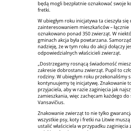
będą mogli bezpłatnie oznakować swoje kot
fretki.
W ubiegłym roku inicjatywa ta cieszyła si
zainteresowaniem mieszkańców – łącznie
oznakowano ponad 350 zwierząt. W niekt
gminach akcja była powtarzana. Samorzą
nadzieję, że w tym roku do akcji dołączy je
odpowiedzialnych właścicieli zwierząt.
„Dostrzegamy rosnącą świadomość mies
zakresie dobrostanu zwierząt. Pupil to cz
rodziny. W ubiegłym roku przekonaliśmy s
kontynuujemy tę inicjatywę. Znakowanie t
przyjaciela, aby w razie zaginięcia jak na
zamieszkania, więc zachęcam każdego do s
Vansavičius.
Znakowanie zwierząt to nie tylko gwarancj
wszystkie psy, koty i fretki na Litwie m
ustalić właściciela w przypadku zaginięc