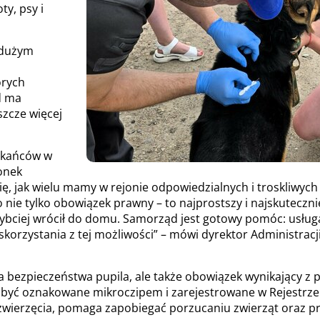
y, psy i
ę dużym
órych
d ma
szcze więcej
zkańców w
łonek
ię, jak wielu mamy w rejonie odpowiedzialnych i troskliwyc
o nie tylko obowiązek prawny – to najprostszy i najskutec
jszybciej wrócił do domu. Samorząd jest gotowy pomóc: usług
korzystania z tej możliwości” – mówi dyrektor Administrac
a bezpieczeństwa pupila, ale także obowiązek wynikający z 
uszą być oznakowane mikroczipem i zarejestrowane w Rejestr
ia zwierzęcia, pomaga zapobiegać porzucaniu zwierząt oraz 