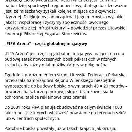
najbardziej sportowych regionów Litwy, dlatego bardzo ważne
jest, że mieszkańcy zyskali kolejne miejsce do aktywności
fizycznej. Dziękujemy samorządowi i jego merowi za wysokiej
jakości współpracę i życzymy społeczności owocnego
korzystania z tej infrastruktury” – powiedział prezes Litewskiej
Federacji Piłkarskiej Edgaras Stankevičius.
„FIFA Arena” – część globalnej inicjatywy
„FIFA Arena” jest częścią globalnej inicjatywy mającej na celu
budowę setek nowoczesnych boisk piłkarskich w różnych
krajach, aby każdy miał możliwość gry w piłkę nożną.
Zgodnie z porozumieniem stron, Litewska Federacja Piłkarska
przekazała Samorządowi Rejonu Wileńskiego niezbędne
wyposażenie do budowy boiska o wymiarach 40 × 20 metrów –
nowoczesną sztuczną murawę, słupki bramkowe, siatki
ochronne, tablice reklamowe oraz bramki.
Do 2031 roku FIFA planuje zbudować na całym świecie 1000
takich boisk, z których większość powstanie na terenach szkół
lub w centrach społecznych.
Podobne boiska powstały już w takich krajach jak Gruzja,