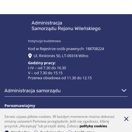
Administracja
Samorządu Rejonu Wileńskiego
Instytucja budżetowa
Kod w Rejestrze osób prawnych: 188708224
Ul. Rinktinės 50, LT-09318 Wilno
Godziny pracy:
I-IV – od 7.30 do 16.30
V – od 7.30 do 15.15
Przerwa obiadowa od 11.30 do 12.15
administracja samorządu
Porozmawiajmy
Serwis używa plików cookies. W każdym momencie można dokonać
(0 5)  275 1990
vrsa@vrsa.lt
zmiany ustawień Państwa przeglądarki. Jeśli się zgadzasz, kliknij
przycisk „Akceptuję” lub przejdź dalej. Zobacz
.
politykę cookies
Facebook
Youtube