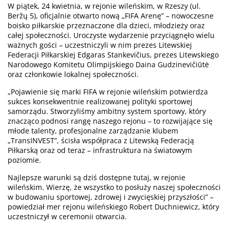
W piątek, 24 kwietnia, w rejonie wileńskim, w Rzeszy (ul.
Beržų 5), oficjalnie otwarto nową „FIFA Arenę” – nowoczesne
boisko piłkarskie przeznaczone dla dzieci, młodzieży oraz
całej społeczności. Uroczyste wydarzenie przyciągnęło wielu
ważnych gości – uczestniczyli w nim prezes Litewskiej
Federacji Piłkarskiej Edgaras Stankevičius, prezes Litewskiego
Narodowego Komitetu Olimpijskiego Daina Gudzinevičiūtė
oraz członkowie lokalnej społeczności.
„Pojawienie się marki FIFA w rejonie wileńskim potwierdza
sukces konsekwentnie realizowanej polityki sportowej
samorządu. Stworzyliśmy ambitny system sportowy, który
znacząco podnosi rangę naszego rejonu – to rozwijające się
młode talenty, profesjonalne zarządzanie klubem
„TransINVEST”, ścisła współpraca z Litewską Federacją
Piłkarską oraz od teraz – infrastruktura na światowym
poziomie.
Najlepsze warunki są dziś dostępne tutaj, w rejonie
wileńskim. Wierzę, że wszystko to posłuży naszej społeczności
w budowaniu sportowej, zdrowej i zwycięskiej przyszłości” –
powiedział mer rejonu wileńskiego Robert Duchniewicz, który
uczestniczył w ceremonii otwarcia.