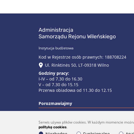
Administracja
Samorządu Rejonu Wileńskiego
Instytucja budżetowa
Kod w Rejestrze osób prawnych: 188708224
Ul. Rinktinės 50, LT-09318 Wilno
Godziny pracy:
I-IV – od 7.30 do 16.30
V – od 7.30 do 15.15
Przerwa obiadowa od 11.30 do 12.15
Porozmawiajmy
Serwis używa plików cookies. W każdym momencie można do
(0 5)  275 1990
vrs
.
politykę cookies
Niezbędne
Funkcjonalne
Anal