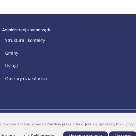
administracja samorządu
Struktura i kontakty
Gminy
Usługi
Obszary działalności
konać zmiany ustawień Państwa przeglądarki. Jeśli się zgadzasz, kliknij przycis
a@vrsa.lt
Facebook
ityczne
Reklamowe
Akceptuję wszystkie
Akceptuję