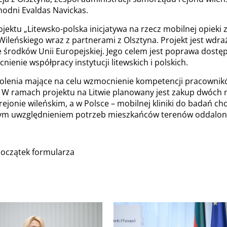
hodni Evaldas Navickas.
ektu „Litewsko-polska inicjatywa na rzecz mobilnej opieki 
Wileńskiego wraz z partnerami z Olsztyna. Projekt jest w
e środków Unii Europejskiej. Jego celem jest poprawa dostęp
enie współpracy instytucji litewskich i polskich.
szkolenia mające na celu wzmocnienie kompetencji pracowni
h. W ramach projektu na Litwie planowany jest zakup dwóch 
rejonie wileńskim, a w Polsce – mobilnej kliniki do badań c
ym uwzględnieniem potrzeb mieszkańców terenów oddalon
Początek formularza