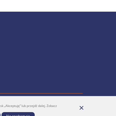
k „Akceptuję” lub przejdź dalej. Zobacz
Youtube
Prenumerata
Nie zgadzam się