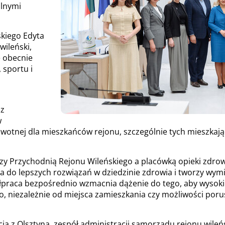
ilnymi
skiego Edyta
wileński,
e obecnie
 sportu i
 z
w
owotnej dla mieszkańców rejonu, szczególnie tych mieszkaj
ędzy Przychodnią Rejonu Wileńskiego a placówką opieki zdro
ona do lepszych rozwiązań w dziedzinie zdrowia i tworzy w
półpraca bezpośrednio wzmacnia dążenie do tego, aby wysoki
, niezależnie od miejsca zamieszkania czy możliwości porus
ja z Olsztyna, zespół administracji samorządu rejonu wileń