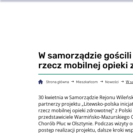
W samorządzie gościli
rzecz mobilnej opieki
W sa
Strona główna
Mieszkańcom
Nowości
30 kwietnia w Samorządzie Rejonu Wileński
partnerzy projektu „Litewsko-polska inicj
rzecz mobilnej opieki zdrowotnej” z Polski
przedstawiciele Warmińsko-Mazurskiego
Chorób Płuc w Olsztynie. Podczas wizyty
postęp realizacji projektu, dalsze kroki ws