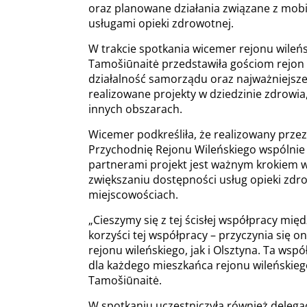
oraz planowane działania związane z mob
usługami opieki zdrowotnej.
W trakcie spotkania wicemer rejonu wileń
Tamošiūnaitė przedstawiła gościom rejon 
działalność samorządu oraz najważniejsz
realizowane projekty w dziedzinie zdrowia,
innych obszarach.
Wicemer podkreśliła, że realizowany przez
Przychodnię Rejonu Wileńskiego wspólnie
partnerami projekt jest ważnym krokiem 
zwiększaniu dostępności usług opieki zdr
miejscowościach.
„Cieszymy się z tej ścisłej współpracy mi
korzyści tej współpracy – przyczynia się 
rejonu wileńskiego, jak i Olsztyna. Ta ws
dla każdego mieszkańca rejonu wileńskiego
Tamošiūnaitė.
W spotkaniu uczestniczyła również delegac