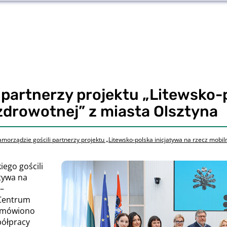
 partnerzy projektu „Litewsko-
 zdrowotnej” z miasta Olsztyna
morządzie gościli partnerzy projektu „Litewsko-polska inicjatywa na rzecz mobiln
ego gościli
atywa na
 –
 Centrum
 omówiono
półpracy