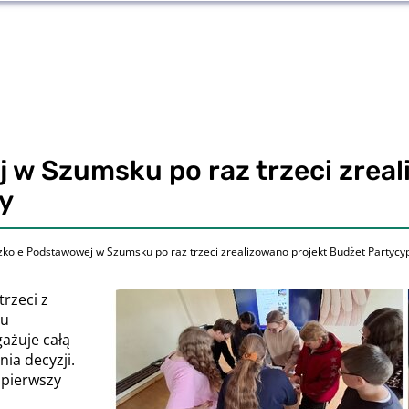
 w Szumsku po raz trzeci zreal
y
kole Podstawowej w Szumsku po raz trzeci zrealizowano projekt Budżet Partycy
rzeci z
tu
ażuje całą
ia decyzji.
 pierwszy