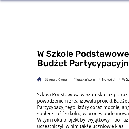
W Szkole Podstawowej
Budżet Partycypacyjn
W Sz
Strona główna
Mieszkańcom
Nowości
Szkoła Podstawowa w Szumsku już po raz t
powodzeniem zrealizowała projekt Budże
Partycypacyjnego, który coraz mocniej ang
społeczność szkolną w proces podejmowan
W tym roku projekt był wyjątkowy – po raz
uczestniczyli w nim także uczniowie klas