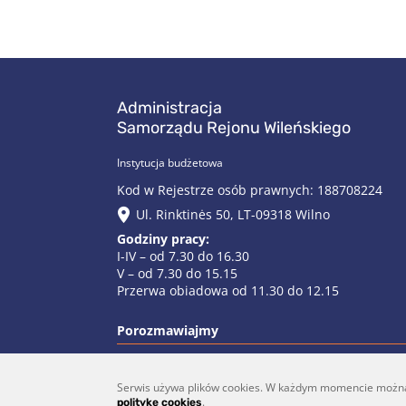
Administracja
Samorządu Rejonu Wileńskiego
Instytucja budżetowa
Kod w Rejestrze osób prawnych: 188708224
Ul. Rinktinės 50, LT-09318 Wilno
Godziny pracy:
I-IV – od 7.30 do 16.30
V – od 7.30 do 15.15
Przerwa obiadowa od 11.30 do 12.15
Porozmawiajmy
Serwis używa plików cookies. W każdym momencie można do
(0 5)  275 1990
vrs
.
politykę cookies