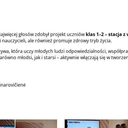
Najwięcej głosów zdobył projekt uczniów
klas 1–2 – stacja 
 nauczycieli, ale również promuje zdrowy tryb życia.
tywa, która uczy młodych ludzi odpowiedzialności, współpra
zarówno młodsi, jak i starsi – aktywnie włączają się w tworze
inarovičienė