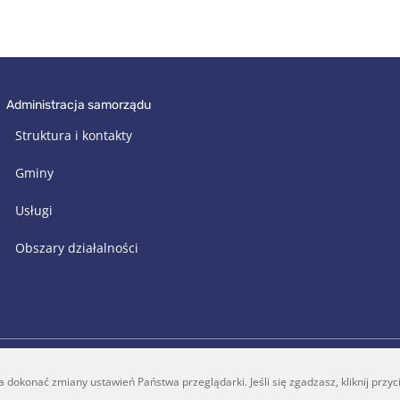
administracja samorządu
Struktura i kontakty
Gminy
Usługi
Obszary działalności
konać zmiany ustawień Państwa przeglądarki. Jeśli się zgadzasz, kliknij przycis
a@vrsa.lt
Facebook