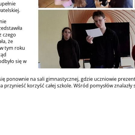
upełnie
telskiej.
nie
zedstawiła
z czego
ła, że
 w tym roku
ząd
odbyło się w
się ponownie na sali gimnastycznej, gdzie uczniowie prezent
a przynieść korzyść całej szkole. Wśród pomysłów znalazły s