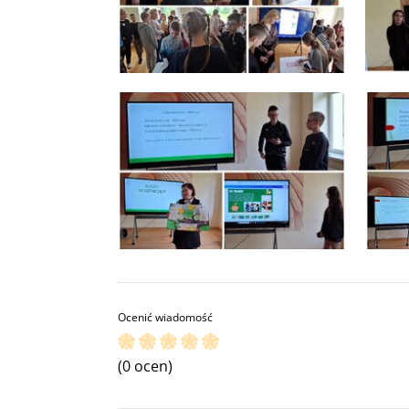
Ocenić wiadomość
(0 ocen)