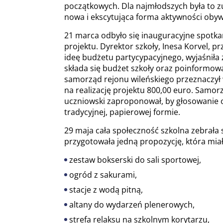
początkowych. Dla najmłodszych była to z
nowa i ekscytująca forma aktywności obywa
21 marca odbyło się inauguracyjne spotka
projektu. Dyrektor szkoły, Inesa Korvel, pr
ideę budżetu partycypacyjnego, wyjaśniła 
składa się budżet szkoły oraz poinformowa
samorząd rejonu wileńskiego przeznaczył
na realizację projektu 800,00 euro. Samor
uczniowski zaproponował, by głosowanie 
tradycyjnej, papierowej formie.
29 maja cała społeczność szkolna zebrała 
przygotowała jedną propozycję, która miał
zestaw bokserski do sali sportowej,
ogród z sakurami,
stacje z wodą pitną,
altany do wydarzeń plenerowych,
strefa relaksu na szkolnym korytarzu,