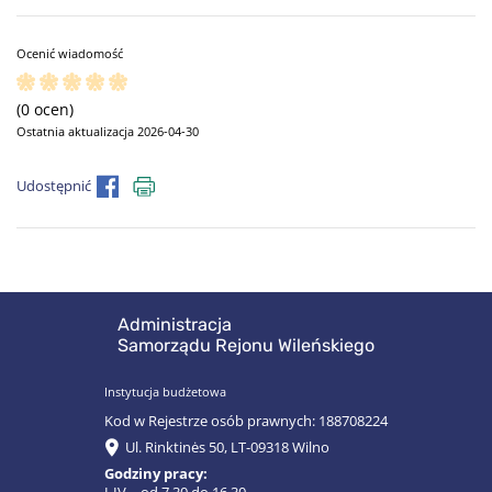
Ocenić wiadomość
(0 ocen)
Ostatnia aktualizacja 2026-04-30
Udostępnić
Administracja
Samorządu Rejonu Wileńskiego
Instytucja budżetowa
Kod w Rejestrze osób prawnych: 188708224
Ul. Rinktinės 50, LT-09318 Wilno
Godziny pracy: