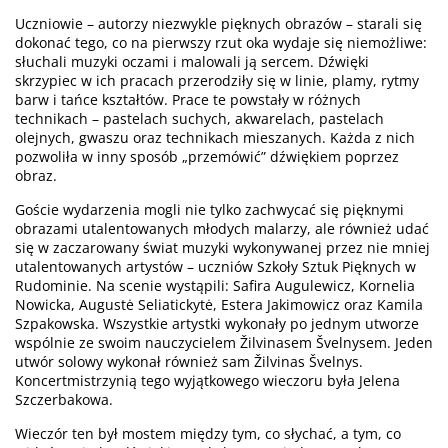
Uczniowie – autorzy niezwykle pięknych obrazów – starali się
dokonać tego, co na pierwszy rzut oka wydaje się niemożliwe:
słuchali muzyki oczami i malowali ją sercem. Dźwięki
skrzypiec w ich pracach przerodziły się w linie, plamy, rytmy
barw i tańce kształtów. Prace te powstały w różnych
technikach – pastelach suchych, akwarelach, pastelach
olejnych, gwaszu oraz technikach mieszanych. Każda z nich
pozwoliła w inny sposób „przemówić” dźwiękiem poprzez
obraz.
Goście wydarzenia mogli nie tylko zachwycać się pięknymi
obrazami utalentowanych młodych malarzy, ale również udać
się w zaczarowany świat muzyki wykonywanej przez nie mniej
utalentowanych artystów – uczniów Szkoły Sztuk Pięknych w
Rudominie. Na scenie wystąpili: Safira Augulewicz, Kornelia
Nowicka, Augustė Seliatickytė, Estera Jakimowicz oraz Kamila
Szpakowska. Wszystkie artystki wykonały po jednym utworze
wspólnie ze swoim nauczycielem Žilvinasem Švelnysem. Jeden
utwór solowy wykonał również sam Žilvinas Švelnys.
Koncertmistrzynią tego wyjątkowego wieczoru była Jelena
Szczerbakowa.
Wieczór ten był mostem między tym, co słychać, a tym, co