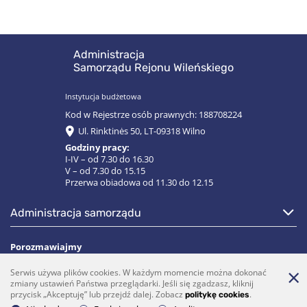
Administracja
Samorządu Rejonu Wileńskiego
Instytucja budżetowa
Kod w Rejestrze osób prawnych: 188708224
Ul. Rinktinės 50, LT-09318 Wilno
Godziny pracy:
I-IV – od 7.30 do 16.30
V – od 7.30 do 15.15
Przerwa obiadowa od 11.30 do 12.15
administracja samorządu
Porozmawiajmy
Serwis używa plików cookies. W każdym momencie można dokonać
(0 5)  275 1990
vrsa@vrsa.lt
zmiany ustawień Państwa przeglądarki. Jeśli się zgadzasz, kliknij
przycisk „Akceptuję” lub przejdź dalej. Zobacz
.
politykę cookies
Facebook
Youtube