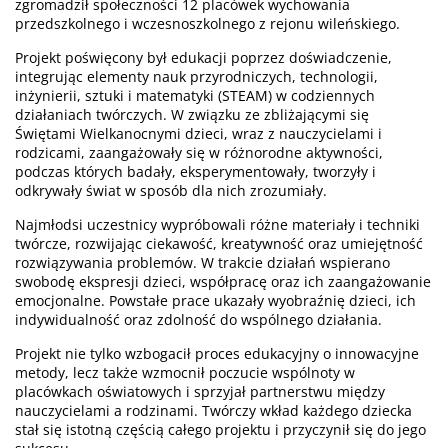
zgromadził społeczności 12 placówek wychowania
przedszkolnego i wczesnoszkolnego z rejonu wileńskiego.
Projekt poświęcony był edukacji poprzez doświadczenie,
integrując elementy nauk przyrodniczych, technologii,
inżynierii, sztuki i matematyki (STEAM) w codziennych
działaniach twórczych. W związku ze zbliżającymi się
Świętami Wielkanocnymi dzieci, wraz z nauczycielami i
rodzicami, zaangażowały się w różnorodne aktywności,
podczas których badały, eksperymentowały, tworzyły i
odkrywały świat w sposób dla nich zrozumiały.
Najmłodsi uczestnicy wypróbowali różne materiały i techniki
twórcze, rozwijając ciekawość, kreatywność oraz umiejętność
rozwiązywania problemów. W trakcie działań wspierano
swobodę ekspresji dzieci, współpracę oraz ich zaangażowanie
emocjonalne. Powstałe prace ukazały wyobraźnię dzieci, ich
indywidualność oraz zdolność do wspólnego działania.
Projekt nie tylko wzbogacił proces edukacyjny o innowacyjne
metody, lecz także wzmocnił poczucie wspólnoty w
placówkach oświatowych i sprzyjał partnerstwu między
nauczycielami a rodzinami. Twórczy wkład każdego dziecka
stał się istotną częścią całego projektu i przyczynił się do jego