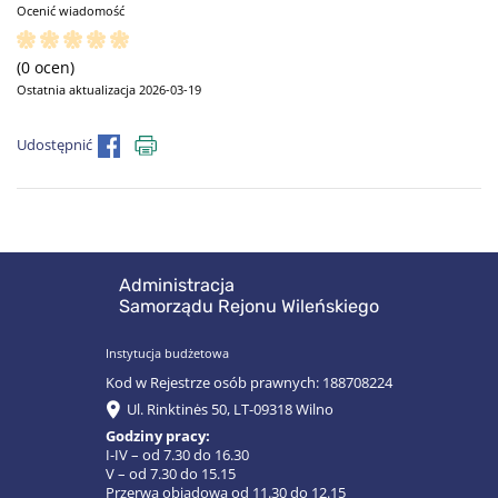
Ocenić wiadomość
(0 ocen)
Ostatnia aktualizacja 2026-03-19
Udostępnić
Administracja
Samorządu Rejonu Wileńskiego
Instytucja budżetowa
Kod w Rejestrze osób prawnych: 188708224
Ul. Rinktinės 50, LT-09318 Wilno
Godziny pracy:
I-IV – od 7.30 do 16.30
V – od 7.30 do 15.15
Przerwa obiadowa od 11.30 do 12.15