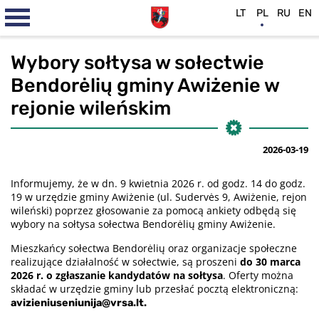
LT
PL
RU
EN
Wybory sołtysa w sołectwie
Bendorėlių gminy Awiżenie w
rejonie wileńskim
2026-03-19
Informujemy, że w dn. 9 kwietnia 2026 r. od godz. 14 do godz.
19 w urzędzie gminy Awiżenie (ul. Sudervės 9, Awiżenie, rejon
wileński) poprzez głosowanie za pomocą ankiety odbędą się
wybory na sołtysa sołectwa Bendorėlių gminy Awiżenie.
Mieszkańcy sołectwa Bendorėlių oraz organizacje społeczne
realizujące działalność w sołectwie, są proszeni
do 30 marca
2026 r. o zgłaszanie kandydatów na sołtysa
. Oferty można
składać w urzędzie gminy lub przesłać pocztą elektroniczną:
avizieniuseniunija@vrsa.lt.