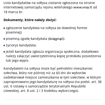
Lista kandydatów na sołtysa zostanie ogłoszona na stronie
internetowej samorządu rejonu wileńskiego
od
www.vrsa.lt
18 marca br.
Dokumenty, które należy złożyć:
zgłoszenie kandydata na sołtysa (w dowolnej formie
pisemnej);
pisemną zgodę kandydata (
);
ściągnąć
życiorys kandydata;
jeżeli kandydata zgłasza organizacja społeczna, dodatkowo
należy załączyć uwierzytelnioną kopię protokołu posiedzenia
lub jego wypis.
Kandydatem na sołtysa może być pełnoletni mieszkaniec
sołectwa, który nie później niż za 60 dni do wyborów
zadeklarował miejsce zamieszkania w tym sołectwie, w którym
zaproponowano jego kandydaturę na sołtysa (na podst. art. 38
ust. 6 Ustawy o samorządzie terytorialnym Republiki
Litewskiej, art. 8 ust. 2 i 3 Kodeksu wyborczego).