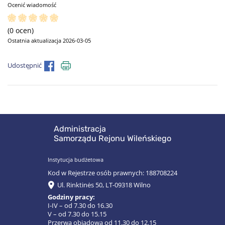
Ocenić wiadomość
(0 ocen)
Ostatnia aktualizacja 2026-03-05
Udostępnić
Administracja
Samorządu Rejonu Wileńskiego
Instytucja budżetowa
Kod w Rejestrze osób prawnych: 188708224
Ul. Rinktinės 50, LT-09318 Wilno
Godziny pracy:
I-IV – od 7.30 do 16.30
V – od 7.30 do 15.15
Przerwa obiadowa od 11.30 do 12.15