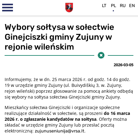
LT
PL
RU
EN
Wybory sołtysa w sołectwie
Ginejciszki gminy Zujuny w
rejonie wileńskim
2026-03-05
Informujemy, że w dn. 25 marca 2026 r. od godz. 14 do godz.
19 w urzędzie gminy Zujuny (ul. Buivydiškių 3, w. Zujuny,
rejon wileński) poprzez głosowanie za pomocą ankiety odbędą
się wybory na sołtysa sołectwa Ginejciszki gminy Zujuny.
Mieszkańcy sołectwa Ginejciszki i organizacje społeczne
realizujące działalność w sołectwie, są proszeni
do 16 marca
2026 r. o zgłaszanie kandydatów na sołtysa
. Oferty można
składać w urzędzie gminy Zujuny lub przesłać pocztą
elektroniczną:
.
zujunuseniunija@vrsa.lt