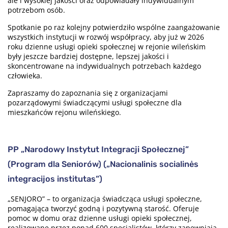
ale i wysokiej jakości oraz odpowiadały indywidualnym
potrzebom osób.
Spotkanie po raz kolejny potwierdziło wspólne zaangażowanie
wszystkich instytucji w rozwój współpracy, aby już w 2026
roku dzienne usługi opieki społecznej w rejonie wileńskim
były jeszcze bardziej dostępne, lepszej jakości i
skoncentrowane na indywidualnych potrzebach każdego
człowieka.
Zapraszamy do zapoznania się z organizacjami
pozarządowymi świadczącymi usługi społeczne dla
mieszkańców rejonu wileńskiego.
PP „Narodowy Instytut Integracji Społecznej”
(Program dla Seniorów) („Nacionalinis socialinės
integracijos institutas”)
„SENJORO” – to organizacja świadcząca usługi społeczne,
pomagająca tworzyć godną i pozytywną starość. Oferuje
pomoc w domu oraz dzienne usługi opieki społecznej,
realizowane przez ponad 600 specjalistów, którzy zapewniają