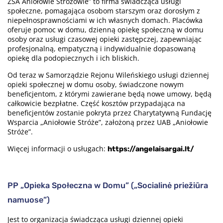
ZSA Aniołowie Stróżowie” to firma świadcząca usługi
społeczne, pomagająca osobom starszym oraz dorosłym z
niepełnosprawnościami w ich własnych domach. Placówka
oferuje pomoc w domu, dzienną opiekę społeczną w domu
osoby oraz usługi czasowej opieki zastępczej, zapewniając
profesjonalną, empatyczną i indywidualnie dopasowaną
opiekę dla podopiecznych i ich bliskich.
Od teraz w Samorządzie Rejonu Wileńskiego usługi dziennej
opieki społecznej w domu osoby, świadczone nowym
beneficjentom, z którymi zawierane będą nowe umowy, będą
całkowicie bezpłatne. Część kosztów przypadająca na
beneficjentów zostanie pokryta przez Charytatywną Fundację
Wsparcia „Aniołowie Stróże”, założoną przez UAB „Aniołowie
Stróże”.
Więcej informacji o usługach:
https://angelaisargai.lt/
PP „Opieka Społeczna w Domu” („Socialinė priežiūra
namuose”)
Jest to organizacja świadcząca usługi dziennej opieki