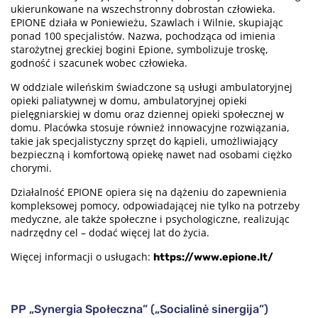
ukierunkowane na wszechstronny dobrostan człowieka.
EPIONE działa w Poniewieżu, Szawlach i Wilnie, skupiając
ponad 100 specjalistów. Nazwa, pochodząca od imienia
starożytnej greckiej bogini Epione, symbolizuje troskę,
godność i szacunek wobec człowieka.
W oddziale wileńskim świadczone są usługi ambulatoryjnej
opieki paliatywnej w domu, ambulatoryjnej opieki
pielęgniarskiej w domu oraz dziennej opieki społecznej w
domu. Placówka stosuje również innowacyjne rozwiązania,
takie jak specjalistyczny sprzęt do kąpieli, umożliwiający
bezpieczną i komfortową opiekę nawet nad osobami ciężko
chorymi.
Działalność EPIONE opiera się na dążeniu do zapewnienia
kompleksowej pomocy, odpowiadającej nie tylko na potrzeby
medyczne, ale także społeczne i psychologiczne, realizując
nadrzędny cel – dodać więcej lat do życia.
Więcej informacji o usługach:
https://www.epione.lt/
PP „Synergia Społeczna” („Socialinė sinergija”)