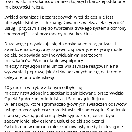
również do mieszkańców zamieszkujących bardziej oddalone
miejscowości rejonu.
„Wkład organizacji pozarządowych w tej dziedzinie jest
niezwykle istotny – ich zaangażowanie zwiększa elastyczność
usług i przyczynia się do tworzenia trwałego systemu ochrony
społecznej” – jest przekonany A. Vaitkevičius.
Dużą wagę przywiązuje się do doskonalenia organizacji i
świadczenia usług, aby zapewnić sprawny, efektywny model
opieki, odpowiadający indywidualnym potrzebom
mieszkańców. Wzmacnianie współpracy
międzyinstytucjonalnej umożliwia szybsze reagowanie na
wyzwania i poprawę jakości świadczonych usług na terenie
całego rejonu wileńskiego.
10 grudnia w trybie zdalnym odbyło się
międzyinstytucjonalne spotkanie zainicjowane przez Wydział
Opieki Społecznej Administracji Samorządu Rejonu
Wileńskiego, które zgromadziło głównych świadczeniodawców
usług społecznych oraz przedstawicieli samorządu. Spotkanie
stało się ważną platformą dyskusyjną, której celem było
zapewnienie, aby dzienne usługi opieki społecznej
świadczone w domach mieszkańców były nie tylko dostępne,