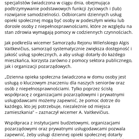
specjalistów świadczona w ciągu dnia, obejmująca
podtrzymywanie podstawowych funkcji życiowych i (lub)
rozwijanie samodzielności. Odbiorcami dziennych usług
opieki społecznej mogą być osoby w podeszłym wieku lub
dorosłe osoby z niepełnosprawnościami, które ze względu na
stan zdrowia wymagają pomocy w codziennych czynnościach.
Jak podkreśla wicemer Samorządu Rejonu Wileńskiego Algis
Vaitkevičius, samorząd systematycznie zwiększa dostępność i
jakość usług społecznych, a aby usługi dotarły do każdego
mieszkańca, korzysta zarówno z pomocy sektora publicznego,
jak i organizacji pozarządowych.
„Dzienna opieka społeczna świadczona w domu osoby jest
usługą o kluczowym znaczeniu dla naszych seniorów oraz
osób z niepełnosprawnościami. Tylko poprzez ścisłą
współpracę z organizacjami pozarządowymi i prywatnymi
usługodawcami możemy zapewnić, że pomoc dotrze do
każdego, kto jej potrzebuje, niezależnie od miejsca
zamieszkania” – zaznaczył wicemer A. Vaitkevičius.
Współpraca z instytucjami budżetowymi, organizacjami
pozarządowymi oraz prywatnymi usługodawcami pozwala
zapewnić, żeby usługi dziennej opieki społecznej dotarły