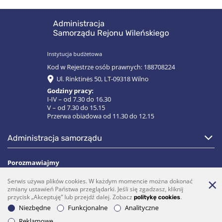
Administracja
Samorządu Rejonu Wileńskiego
Instytucja budżetowa
Kod w Rejestrze osób prawnych: 188708224
Ul. Rinktinės 50, LT-09318 Wilno
Godziny pracy:
I-IV – od 7.30 do 16.30
V – od 7.30 do 15.15
Przerwa obiadowa od 11.30 do 12.15
administracja samorządu
Porozmawiajmy
Serwis używa plików cookies. W każdym momencie można dokonać
(0 5)  275 1990
vrsa@vrsa.lt
zmiany ustawień Państwa przeglądarki. Jeśli się zgadzasz, kliknij
przycisk „Akceptuję” lub przejdź dalej. Zobacz
.
politykę cookies
Facebook
Youtube
Niezbędne
Funkcjonalne
Analityczne
Prenumerata
Reklamowe