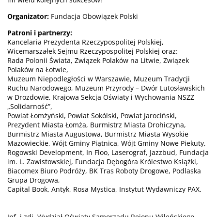
Organizator:
Fundacja Obowiązek Polski
Patroni i partnerzy:
Kancelaria Prezydenta Rzeczypospolitej Polskiej,
Wicemarszałek Sejmu Rzeczypospolitej Polskiej oraz:
Rada Polonii Świata, Związek Polaków na Litwie, Związek
Polaków na Łotwie,
Muzeum Niepodległości w Warszawie, Muzeum Tradycji
Ruchu Narodowego, Muzeum Przyrody – Dwór Lutosławskich
w Drozdowie, Krajowa Sekcja Oświaty i Wychowania NSZZ
„Solidarność”,
Powiat Łomżyński, Powiat Sokólski, Powiat Jarociński,
Prezydent Miasta Łomża, Burmistrz Miasta Drohiczyna,
Burmistrz Miasta Augustowa, Burmistrz Miasta Wysokie
Mazowieckie, Wójt Gminy Piątnica, Wójt Gminy Nowe Piekuty,
Rogowski Development, In Floo, Laserograf, Jazzbud, Fundacja
im. L. Zawistowskiej, Fundacja Dębogóra Królestwo Książki,
Biacomex Biuro Podróży, BK Tras Roboty Drogowe, Podlaska
Grupa Drogowa,
Capital Book, Antyk, Rosa Mystica, Instytut Wydawniczy PAX.
Inf. i zdj. Wydział Oświaty Samorządu Rejonu Wileńskiego