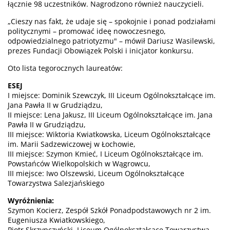
łącznie 98 uczestników. Nagrodzono również nauczycieli.
„Cieszy nas fakt, że udaje się – spokojnie i ponad podziałami
politycznymi – promować ideę nowoczesnego,
odpowiedzialnego patriotyzmu" – mówił Dariusz Wasilewski,
prezes Fundacji Obowiązek Polski i inicjator konkursu.
Oto lista tegorocznych laureatów:
ESEJ
I miejsce: Dominik Szewczyk, III Liceum Ogólnokształcące im.
Jana Pawła II w Grudziądzu,
II miejsce: Lena Jakusz, III Liceum Ogólnokształcące im. Jana
Pawła II w Grudziądzu,
III miejsce: Wiktoria Kwiatkowska, Liceum Ogólnokształcące
im. Marii Sadzewiczowej w Łochowie,
III miejsce: Szymon Kmieć, I Liceum Ogólnokształcące im.
Powstańców Wielkopolskich w Wągrowcu,
III miejsce: Iwo Olszewski, Liceum Ogólnokształcące
Towarzystwa Salezjańskiego
Wyróżnienia:
Szymon Kocierz, Zespół Szkół Ponadpodstawowych nr 2 im.
Eugeniusza Kwiatkowskiego,
Piotr Skrzypczyński, Liceum Ogólnokształcące Towarzystwa