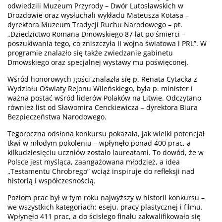
odwiedzili Muzeum Przyrody – Dwór Lutosławskich w
Drozdowie oraz wysłuchali wykładu Mateusza Kotasa –
dyrektora Muzeum Tradycji Ruchu Narodowego – pt.
„Dziedzictwo Romana Dmowskiego 87 lat po śmierci –
poszukiwania tego, co zniszczyła II wojna światowa i PRL”. W
programie znalazło się także zwiedzanie gabinetu
Dmowskiego oraz specjalnej wystawy mu poświęconej.
Wśród honorowych gości znalazła się p. Renata Cytacka z
Wydziału Oświaty Rejonu Wileńskiego, była p. minister i
ważna postać wśród liderów Polaków na Litwie. Odczytano
również list od Sławomira Cenckiewicza – dyrektora Biura
Bezpieczeństwa Narodowego.
Tegoroczna odsłona konkursu pokazała, jak wielki potencjał
tkwi w młodym pokoleniu – wpłynęło ponad 400 prac, a
kilkudziesięciu uczniów zostało laureatami. To dowód, że w
Polsce jest myśląca, zaangażowana młodzież, a idea
„Testamentu Chrobrego” wciąż inspiruje do refleksji nad
historią i współczesnością.
Poziom prac był w tym roku najwyższy w historii konkursu –
we wszystkich kategoriach: eseju, pracy plastycznej i filmu.
Wpłynęło 411 prac, a do ścisłego finału zakwalifikowało się