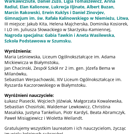
Warkawicziute, Daniel Zuzo, Ligia Tomaszewicz, Arina
Radiul, Elan Kalionow, Lukrecja Iljinate, Albert Buzan,
Marcin Rakowski, Erwin Kuklys i Daniel Zinovjev,
Gimnazjum im. św. Rafała Kalinowskiego w Niemieżu, Litwa
,
III miejsce: Jakub Kita, Helena Majcherska, Dominika Kosiorek,
I LO im. Juliusza Słowackiego w Skarżysku-Kamiennej,
Nagroda specjalna: Gabia Tawkin i Aneta Wasilewska,
Szkoła Podstawowa w Szumsku.
Wyróżnienia:
Maria Leśniewska, Liceum Ogólnokształcące im. Adama
Mickiewicza w Białymstoku,
Jan Chacinski, Zespół Szkół nr 2 im. gen. Józefa Bema w
Milanówku,
Sebastian Werpachowski, XIV Liceum Ogólnokształcące im.
Ryszarda Kaczorowskiego w Białymstoku.
Wyróżnieni nauczyciele:
Łukasz Piasecki, Wojciech Jóźwiak, Małgorzata Kowalewska,
Sebastian Chosiński, Waldemar Lewkowicz, Christina
Masalska, Justyna Tankeliun, Piotr Kardyś, Beata Abramczyk,
Paweł Misiągiewicz i Wioletta Weilandt.
Gratulujemy wszystkim laureatom i ich nauczycielom, życząc
im wielu kolejnych sukcesów!