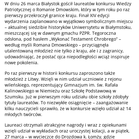
W dniu 26 marca Białystok gościł laureatów konkursu Wiedzy
Patriotycznej o Romanie Dmowskim, który w tym roku po raz
pierwszy przekroczył granice kraju. Finał XIV edycji
wydarzenia zaplanowano w wyjątkowo symbolicznym miejscu
– aktualnej siedzibie historyków Uniwersytetu w Białymstoku,
mieszczącej się w dawnym gmachu PZPR. Tegoroczna
odsłona, pod hasłem „Wykonać Testament Chrobrego” –
według myśli Romana Dmowskiego – przyciągnęła
utalentowaną młodzież nie tylko z kraju, ale i z zagranicy,
udowadniając, że postać ojca niepodległości wciąż inspiruje
nowe pokolenia.
Po raz pierwszy w historii konkursu zaproszono także
młodzież z Litwy. Wzięli w nim udział uczniowie z rejonu
wileńskiego, reprezentujący Gimnazjum im. św. Rafała
Kalinowskiego w Niemieżu oraz Szkołę Podstawową w
Szumsku. Już w pierwszym roku udziału obie szkoły zdobyły
tytuły laureatów. To niezwykłe osiągnięcie – zaangażowanie
kilku nauczycieli sprawiło, że w konkursie wzięło udział aż 14
młodych twórców.
Laureaci otrzymali atrakcyjne nagrody i wraz z opiekunami
wzięli udział w wykładach oraz uroczystej kolacji, a w piątek,
27 marca – w wycieczce do Drozdowa k. Łomży, gdzie