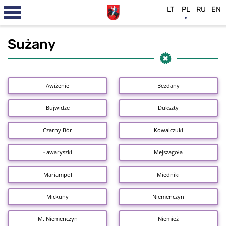
LT
PL
RU
EN
Sużany
Awiżenie
Bezdany
Bujwidze
Dukszty
Czarny Bór
Kowalczuki
Ławaryszki
Mejszagoła
Mariampol
Miedniki
Mickuny
Niemenczyn
M. Niemenczyn
Niemież