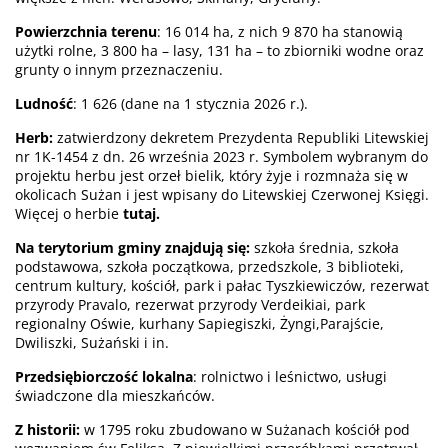
Powierzchnia
terenu
: 16 014 ha, z nich 9 870 ha stanowią
użytki rolne, 3 800 ha – lasy, 131 ha – to zbiorniki wodne oraz
grunty o innym przeznaczeniu.
Ludność
: 1 626 (dane na 1 stycznia 2026 r.).
Herb:
zatwierdzony dekretem Prezydenta Republiki Litewskiej
nr 1K-1454 z dn. 26 września 2023 r. Symbolem wybranym do
projektu herbu jest orzeł bielik, który żyje i rozmnaża się w
okolicach Sużan i jest wpisany do Litewskiej Czerwonej Księgi.
Więcej o herbie
tutaj.
Na
terytorium
gminy
znajdują się
:
szkoła średnia, szkoła
podstawowa, szkoła początkowa, przedszkole, 3 biblioteki,
centrum kultury, kościół, park i pałac Tyszkiewiczów, rezerwat
przyrody Pravalo, rezerwat przyrody Verdeikiai, park
regionalny Oświe, kurhany Sapiegiszki, Żyngi,Parajście,
Dwiliszki, Sużański i in.
Przedsiębiorczość
lokalna
: rolnictwo i leśnictwo, usługi
świadczone dla mieszkańców.
Z historii:
w 1795 roku zbudowano w Sużanach kościół pod