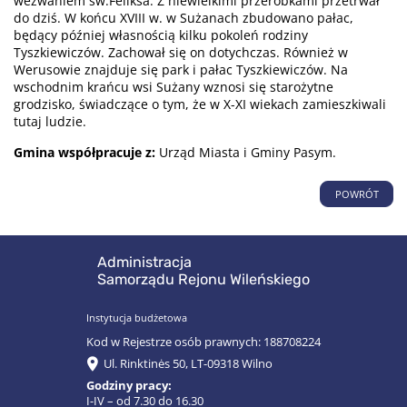
wezwaniem św.Feliksa. Z niewielkimi przeróbkami przetrwał
do dziś. W końcu XVIII w. w Sużanach zbudowano pałac,
będący później własnością kilku pokoleń rodziny
Tyszkiewiczów. Zachował się on dotychczas. Również w
Werusowie znajduje się park i pałac Tyszkiewiczów. Na
wschodnim krańcu wsi Sużany wznosi się starożytne
grodzisko, świadczące o tym, że w X-XI wiekach zamieszkiwali
tutaj ludzie.
Gmina współpracuje z:
Urząd Miasta i Gminy Pasym
.
POWRÓT
Administracja
Samorządu Rejonu Wileńskiego
Instytucja budżetowa
Kod w Rejestrze osób prawnych: 188708224
Ul. Rinktinės 50, LT-09318 Wilno
Godziny pracy:
I-IV – od 7.30 do 16.30