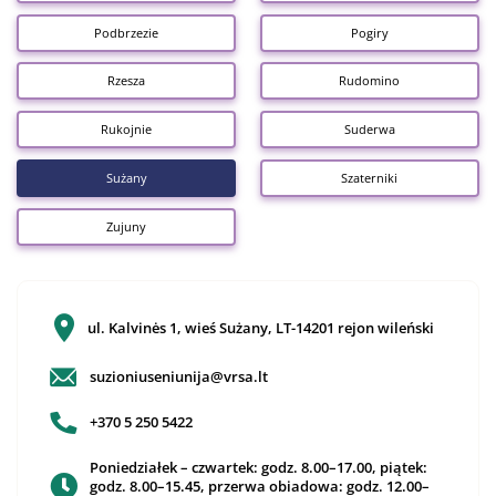
Podbrzezie
Pogiry
Rzesza
Rudomino
Rukojnie
Suderwa
Sużany
Szaterniki
Zujuny
ul. Kalvinės 1, wieś Sużany, LT-14201 rejon wileński
suzioniuseniunija@vrsa.lt
+370 5 250 5422
Poniedziałek – czwartek: godz. 8.00–17.00, piątek:
godz. 8.00–15.45, przerwa obiadowa: godz. 12.00–