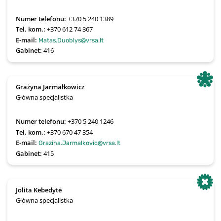
Numer telefonu:
+370 5 240 1389
Tel. kom.:
+370 612 74 367
E-mail:
Matas.Duoblys@vrsa.lt
Gabinet:
416
Grażyna Jarmałkowicz
Główna specjalistka
Numer telefonu:
+370 5 240 1246
Tel. kom.:
+370 670 47 354
E-mail:
Grazina.Jarmalkovic@vrsa.lt
Gabinet:
415
Jolita Kebedytė
Główna specjalistka