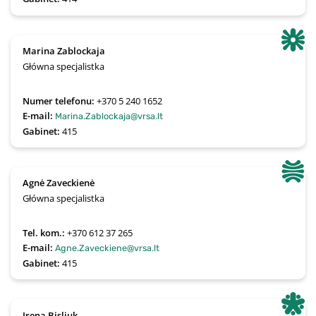
Marina Zablockaja
Główna specjalistka
Numer telefonu:
+370 5 240 1652
E-mail:
Marina.Zablockaja@vrsa.lt
Gabinet:
415
Agnė Zaveckienė
Główna specjalistka
Tel. kom.:
+370 612 37 265
E-mail:
Agne.Zaveckiene@vrsa.lt
Gabinet:
415
Irena Bisliuk