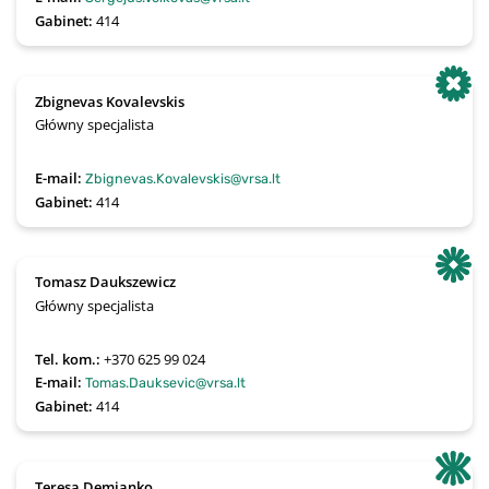
Gabinet:
414
Zbignevas Kovalevskis
Główny specjalista
E-mail:
Zbignevas.Kovalevskis@vrsa.lt
Gabinet:
414
Tomasz Daukszewicz
Główny specjalista
Tel. kom.:
+370 625 99 024
E-mail:
Tomas.Dauksevic@vrsa.lt
Gabinet:
414
Teresa Demjanko