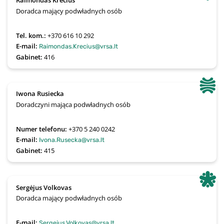
Raimondas Krečius
Doradca mający podwładnych osób
Tel. kom.:
+370 616 10 292
E-mail:
Raimondas.Krecius@vrsa.lt
Gabinet:
416
Iwona Rusiecka
Doradczyni mająca podwładnych osób
Numer telefonu:
+370 5 240 0242
E-mail:
Ivona.Rusecka@vrsa.lt
Gabinet:
415
Sergėjus Volkovas
Doradca mający podwładnych osób
E-mail:
Sergejus.Volkovas@vrsa.lt