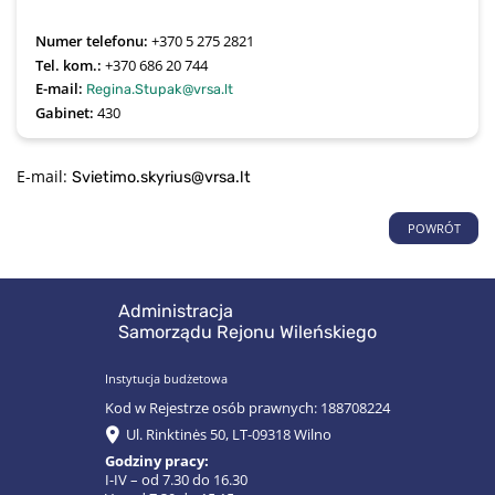
Numer telefonu:
+370 5 275 2821
Tel. kom.:
+370 686 20 744
E-mail:
Regina.Stupak@vrsa.lt
Gabinet:
430
E-mail:
Svietimo.skyrius@vrsa.lt
POWRÓT
Administracja
Samorządu Rejonu Wileńskiego
Instytucja budżetowa
Kod w Rejestrze osób prawnych: 188708224
Ul. Rinktinės 50, LT-09318 Wilno
Godziny pracy:
I-IV – od 7.30 do 16.30