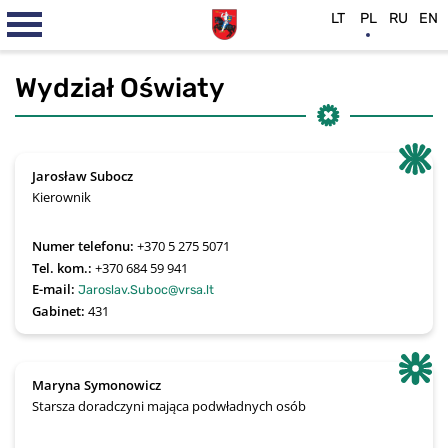
LT
PL
RU
EN
Wydział Oświaty
Jarosław Subocz
Kierownik
Numer telefonu:
+370 5 275 5071 
Tel. kom.:
+370 684 59 941
E-mail:
Jaroslav.Suboc@vrsa.lt
Gabinet:
431
Maryna Symonowicz
Starsza doradczyni mająca podwładnych osób