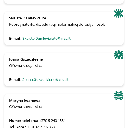
Skaistė Danilevičiūtė
Koordynatorka ds. edukacji nieformalnej dorosłych osób
E-mail:
Skaiste.Danileviciute@vrsa.lt
Joana Gužauskienė
Główna specjalistka
E-mail:
Joana.Guzauskiene@vrsa.lt
Maryna Iwanowa
Główna specjalistka
Numer telefonu:
+370 5 240 1551
Tel. kom.:
+370 612  16 863