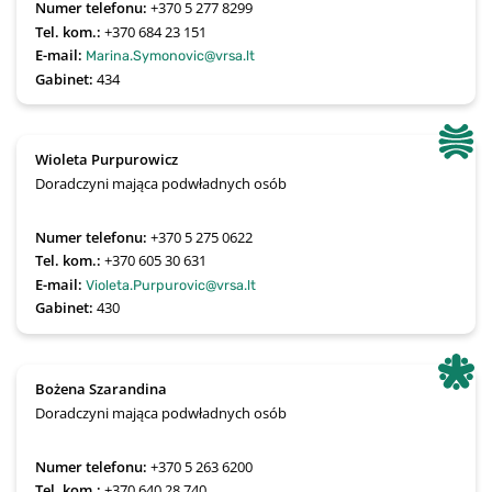
Numer telefonu:
+370 5 277 8299
Tel. kom.:
+370 684 23 151
E-mail:
Marina.Symonovic@vrsa.lt
Gabinet:
434
Wioleta Purpurowicz
Doradczyni mająca podwładnych osób
Numer telefonu:
+370 5 275 0622
Tel. kom.:
+370 605 30 631 
E-mail:
Violeta.Purpurovic@vrsa.lt
Gabinet:
430
Bożena Szarandina
Doradczyni mająca podwładnych osób
Numer telefonu:
+370 5 263 6200
Tel. kom.:
+370 640 28 740