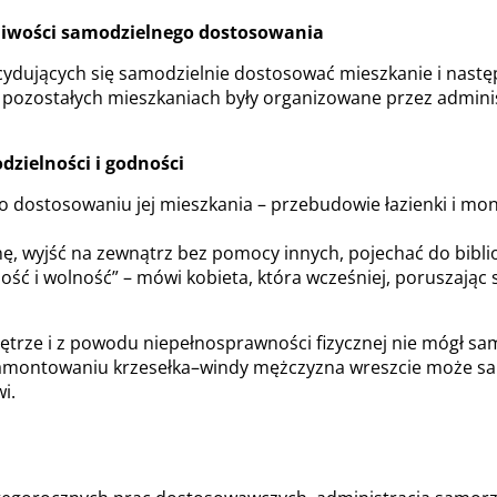
liwości samodzielnego dostosowania
cydujących się samodzielnie dostosować mieszkanie i nastę
pozostałych mieszkaniach były organizowane przez admini
dzielności i godności
o dostosowaniu jej mieszkania – przebudowie łazienki i mo
, wyjść na zewnątrz bez pomocy innych, pojechać do biblio
ność i wolność” – mówi kobieta, która wcześniej, poruszając
piętrze i z powodu niepełnosprawności fizycznej nie mógł sa
amontowaniu krzesełka–windy mężczyzna wreszcie może sa
i.