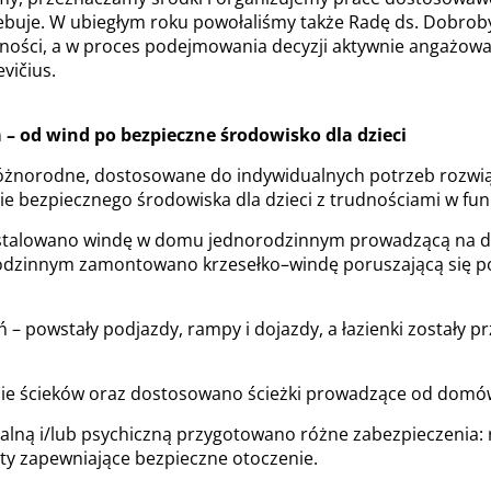
rzebuje. W ubiegłym roku powołaliśmy także Radę ds. Dobro
pności, a w proces podejmowania decyzji aktywnie angażow
vičius.
– od wind po bezpieczne środowisko dla dzieci
różnorodne, dostosowane do indywidualnych potrzeb rozwiąz
nie bezpiecznego środowiska dla dzieci z trudnościami w fu
nstalowano windę w domu jednorodzinnym prowadzącą na dr
rodzinnym zamontowano krzesełko–windę poruszającą się po
– powstały podjazdy, rampy i dojazdy, a łazienki zostały p
ie ścieków oraz dostosowano ścieżki prowadzące od domó
tualną i/lub psychiczną przygotowano różne zabezpieczenia:
nty zapewniające bezpieczne otoczenie.