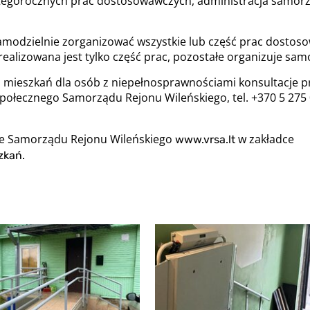
ę tegorocznych prac dostosowawczych, administracja samor
samodzielnie zorganizować wszystkie lub część prac dosto
realizowana jest tylko część prac, pozostałe organizuje sam
ieszkań dla osób z niepełnosprawnościami konsultacje prow
połecznego Samorządu Rejonu Wileńskiego, tel. +370 5 275 
nie Samorządu Rejonu Wileńskiego
w zakładce
www.vrsa.lt
zkań.