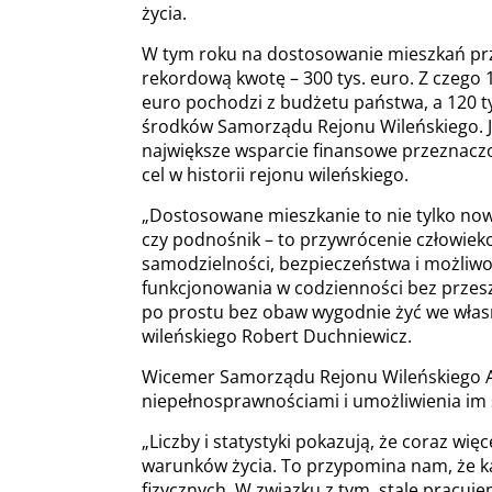
życia.
W tym roku na dostosowanie mieszkań p
rekordową kwotę – 300 tys. euro. Z czego 1
euro pochodzi z budżetu państwa, a 120 ty
środków Samorządu Rejonu Wileńskiego. J
największe wsparcie finansowe przeznacz
cel w historii rejonu wileńskiego.
„Dostosowane mieszkanie to nie tylko n
czy podnośnik – to przywrócenie człowiek
samodzielności, bezpieczeństwa i możliwo
funkcjonowania w codzienności bez przesz
po prostu bez obaw wygodnie żyć we własn
wileńskiego Robert Duchniewicz.
Wicemer Samorządu Rejonu Wileńskiego Al
niepełnosprawnościami i umożliwienia im
„Liczby i statystyki pokazują, że coraz wi
warunków życia. To przypomina nam, że ka
fizycznych. W związku z tym, stale pracuj