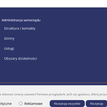
administracja samorządu
Struktura i kontakty
Gminy
Usługi
Obszary działalności
konać zmiany ustawień Państwa przeglądarki. Jeśli się zgadzasz, kliknij przycis
a@vrsa.lt
Facebook
ityczne
Reklamowe
Akceptuję wszystkie
Akceptuję