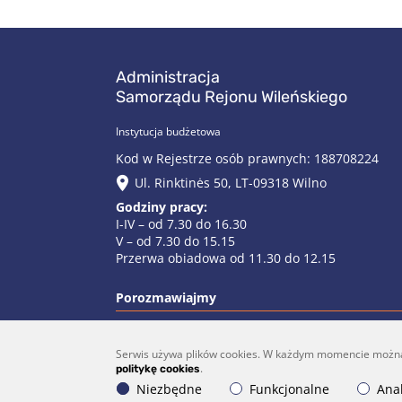
Administracja
Samorządu Rejonu Wileńskiego
Instytucja budżetowa
Kod w Rejestrze osób prawnych: 188708224
Ul. Rinktinės 50, LT-09318 Wilno
Godziny pracy:
I-IV – od 7.30 do 16.30
V – od 7.30 do 15.15
Przerwa obiadowa od 11.30 do 12.15
Porozmawiajmy
Serwis używa plików cookies. W każdym momencie można do
(0 5)  275 1990
vrs
.
politykę cookies
Niezbędne
Funkcjonalne
Anal