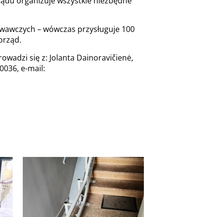
ządu organizuje wszystkie niezbędne
sowawczych – wówczas przysługuje 100
orząd.
adzi się z: Jolanta Dainoravičienė,
0036, e-mail: