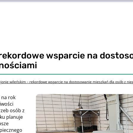
– rekordowe wsparcie na dostos
nościami
jonie wileńskim – rekordowe wsparcie na dostosowanie mieszkań dla osób z ni
 na rok
iwości
rzeb osób z
ku planuje
psze
zpiecznego