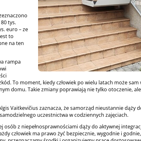
rzeznaczono
80 tys.
s. euro – ze
est to
one na ten
owa rampa
owi
ści
kód. To moment, kiedy człowiek po wielu latach może sam w
ym domu. Takie zmiany poprawiają nie tylko otoczenie, ale 
gis Vaitkevičius zaznacza, że samorząd nieustannie dąży 
 samodzielnego uczestnictwa w codziennych zajęciach.
ęcej osób z niepełnosprawnościami dąży do aktywnej integrac
żdy człowiek ma prawo żyć bezpiecznie, wygodnie i godnie,
emy, przeznaczamy środki i organizujemy prace dostosowawcz