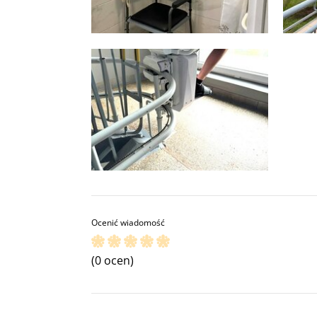
Ocenić wiadomość
(0 ocen)