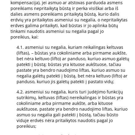
kompensacija), jei asmuo ar atstovas parduoda asmens
poreikiams nepritaikytą būstą ir perka visiškai arba iš
dalies asmens poreikiams pritaikytą būstą, kurio dalis
erdvių yra pritaikytos asmeniui su negalia, o nepritaikytas
erdves galima pritaikyti, kad būstas ir jo aplinka būtų
tinkami naudotis asmeniui su negalia pagal jo
poreikius, kai:
4.1. asmeniui su negalia, kuriam reikalingas keltuvas
(liftas), – būstas yra cokoliniame arba pirmame aukšte,
bet nėra keltuvo (lifto) ar panduso, kuriuo asmuo galėtų
patekti į būstą; būstas yra kituose aukštuose, tačiau
pastate yra bendro naudojimo liftas, kuriuo asmuo su
negalia galėtų patekti į būstą, bet nėra keltuvo (lifto) ar
panduso, kuriuo jis galėtų patekti į pastato vidų;
4.2. asmeniui su negalia, kuris turi judėjimo funkcijų
sutrikimų, keltuvas (liftas) nereikalingas ir būstas yra
cokoliniame arba pirmame aukšte, arba kituose
aukštuose, pastate yra bendro naudojimo liftas, kuriuo
asmuo su negalia gali patekti į būstą, tačiau būsto
viduje erdvės nėra pritaikytos naudotis pagal jo
poreikius;