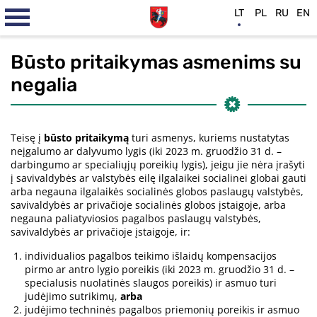
LT
PL
RU
EN
Būsto pritaikymas asmenims su
negalia
Teisę į
būsto pritaikymą
turi asmenys, kuriems nustatytas
neįgalumo ar dalyvumo lygis (iki 2023 m. gruodžio 31 d. –
darbingumo ar specialiųjų poreikių lygis), jeigu jie nėra įrašyti
į savivaldybės ar valstybės eilę ilgalaikei socialinei globai gauti
arba negauna ilgalaikės socialinės globos paslaugų valstybės,
savivaldybės ar privačioje socialinės globos įstaigoje, arba
negauna paliatyviosios pagalbos paslaugų valstybės,
savivaldybės ar privačioje įstaigoje, ir:
individualios pagalbos teikimo išlaidų kompensacijos
pirmo ar antro lygio poreikis (iki 2023 m. gruodžio 31 d. –
specialusis nuolatinės slaugos poreikis) ir asmuo turi
judėjimo sutrikimų,
arba
judėjimo techninės pagalbos priemonių poreikis ir asmuo