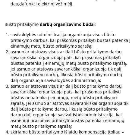
daugiafunkcį elektrinį vežimėlį.
Būsto pritaikymo
darbų organizavimo būdai
:
savivaldybės administracija organizuoja visus būsto
pritaikymo darbus, kai prašomas pritaikyti būstas patenka į
einamųjų metų būsto pritaikymo sąrašą;
asmuo ar atstovas visus ar dalį būsto pritaikymo darbų
savarankiškai organizuoja pats, kai prašomas pritaikyti
būstas patenka į einamųjų metų būsto pritaikymo sąrašą.
Jei asmuo ar atstovas savarankiškai organizuoja tik dalį
būsto pritaikymo darbų, likusią būsto pritaikymo darbų
dalį organizuoja savivaldybės administracija;
asmuo ar atstovas visus ar dalį būsto pritaikymo darbų
savarankiškai organizuoja pats, kai prašomas pritaikyti
būstas nepatenka į einamųjų metų būsto pritaikymo
sąrašą. Jei asmuo ar atstovas savarankiškai organizuoja tik
dalį būsto pritaikymo darbų, likusią būsto pritaikymo
darbų dalį organizuoja savivaldybės administracija, kai
asmeniui prašomas pritaikyti būstas patenka į einamųjų
metų būsto pritaikymo sąrašą;
skiriama būsto pritaikymo išlaidų kompensacija (toliau –