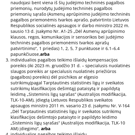
naudojasi bent viena iš šių judėjimo techninės pagalbos
priemonių, nurodytų Judėjimo techninės pagalbos
priemonių sąrašo (Asmenų aprūpinimo judėjimo techninės
pagalbos priemonėmis tvarkos aprašo, patvirtinto Lietuvos
Respublikos socialinės apsaugos ir darbo ministro 2022 m.
sausio 13 d. įsakymo Nr. A1-25 „Dėl Asmenų aprūpinimo
klausos, regos, komunikacijos ir sensorikos bei judėjimo
techninės pagalbos priemonėmis tvarkos aprašų
patvirtinimo“, 1 priedas) 1, 2, 5, 7 punktuose ir 6.1–6.4
papunkčiuose,
arba
individualios pagalbos teikimo išlaidų kompensacijos
poreikis (iki 2023 m. gruodžio 31 d. – specialusis nuolatinės
slaugos poreikis ar specialusis nuolatinės priežiūros
(pagalbos) poreikis) dėl psichikos ar elgesio
sutrikimų(pagal Tarptautinės statistinės ligų ir sveikatos
sutrikimų klasifikacijos dešimtąjį pataisytą ir papildytą
leidimą „Sisteminis ligų sąrašas“ (Australijos modifikacija,
TLK-10-AM), įdiegtą Lietuvos Respublikos sveikatos
apsaugos ministro 2011 m. vasario 23 d. įsakymu Nr. V-164
„Dėl Tarptautinės statistinės ligų ir sveikatos sutrikimų
klasifikacijos dešimtojo pataisyto ir papildyto leidimo
„Sisteminis ligų sąrašas“ (Australijos modifikacija, TLK-10
AM) įdiegimo“,
arba
individualios pagalbos teikimo išlaidų