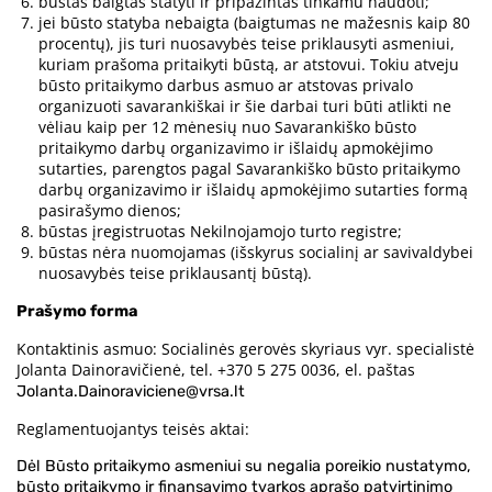
būstas baigtas statyti ir pripažintas tinkamu naudoti;
jei būsto statyba nebaigta (baigtumas ne mažesnis kaip 80
procentų), jis turi nuosavybės teise priklausyti asmeniui,
kuriam prašoma pritaikyti būstą, ar atstovui. Tokiu atveju
būsto pritaikymo darbus asmuo ar atstovas privalo
organizuoti savarankiškai ir šie darbai turi būti atlikti ne
vėliau kaip per 12 mėnesių nuo Savarankiško būsto
pritaikymo darbų organizavimo ir išlaidų apmokėjimo
sutarties, parengtos pagal Savarankiško būsto pritaikymo
darbų organizavimo ir išlaidų apmokėjimo sutarties formą
pasirašymo dienos;
būstas įregistruotas Nekilnojamojo turto registre;
būstas nėra nuomojamas (išskyrus socialinį ar savivaldybei
nuosavybės teise priklausantį būstą).
Prašymo forma
Kontaktinis asmuo: Socialinės gerovės skyriaus vyr. specialistė
Jolanta Dainoravičienė, tel. +370 5 275 0036, el. paštas
Jolanta.Dainoraviciene@vrsa.lt
Reglamentuojantys teisės aktai:
Dėl Būsto pritaikymo asmeniui su negalia poreikio nustatymo,
būsto pritaikymo ir finansavimo tvarkos aprašo patvirtinimo