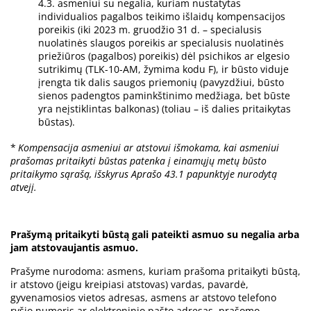
4.3. asmeniui su negalia, kuriam nustatytas
individualios pagalbos teikimo išlaidų kompensacijos
poreikis (iki 2023 m. gruodžio 31 d. – specialusis
nuolatinės slaugos poreikis ar specialusis nuolatinės
priežiūros (pagalbos) poreikis) dėl psichikos ar elgesio
sutrikimų
(TLK-10-AM, žymima kodu F), ir būsto viduje
įrengta tik dalis saugos priemonių (pavyzdžiui, būsto
sienos padengtos paminkštinimo medžiaga, bet būste
yra neįstiklintas balkonas) (toliau – iš dalies pritaikytas
būstas).
*
Kompensacija asmeniui ar atstovui išmokama, kai asmeniui
prašomas pritaikyti būstas patenka į einamųjų metų būsto
pritaikymo sąrašą, išskyrus Aprašo 43.1 papunktyje nurodytą
atvejį.
Prašymą pritaikyti būstą gali pateikti asmuo su negalia arba
jam atstovaujantis asmuo.
Prašyme nurodoma: asmens, kuriam prašoma pritaikyti būstą,
ir atstovo (jeigu kreipiasi atstovas) vardas, pavardė,
gyvenamosios vietos adresas, asmens ar atstovo telefono
ryšio numeris ar elektroninio pašto adresas, prašomo