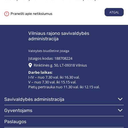
ATGAL
Pranešti apie netikslumus
Vilniaus rajono savivaldybės
administracija
Valstybės biudžetinė įstaiga
Įstaigos kodas: 188708224
Rinktinės g. 50, LT-09318 Vilnius
Darbo laikas:
I-IV – nuo 7.30 val. iki 16.30 val.
V – nuo 7.30 val. iki 15.15 val.
Pietų pertrauka nuo 11.30 val. iki 12.15 val.
savivaldybės administracija
gyventojams
paslaugos