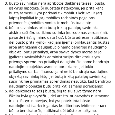
būsto savininkui nėra apribotos daiktinės teisės į būstą,
išskyrus hipoteką. Ši nuostata netaikoma, jei pritaikant
būstą asmeniui yra perkami tik mobilūs keltuvai ir (ar)
laiptų kopikliai ir (ar) mobilios techninės pagalbos
priemonės (mobilios vonios ir mobilūs tualetai);
būsto savininkas arba butų ir kitų patalpų savininkai
atskiru raštišku sutikimu sutinka (nurodomas vardas (-ai),
pavardė (-ės), gimimo data (-os), būsto adresas, sutikimas
dėl būsto pritaikymo), kad jam (jiems) priklausantis būstas
arba atitinkamai daugiabučio namo bendrojo naudojimo
objektai būtų pritaikyti, arba savivaldybės meras ar jo
įgaliotas savivaldybės administracijos direktorius yra
priėmęs sprendimą pritaikyti daugiabučio namo bendrojo
naudojimo objektus asmens poreikiams, jei tokio
pritaikymo darbai finansuojami ne iš bendrojo naudojimo
objektų savininkų lėšų, jei butų ir kitų patalpų savininkų
susirinkime priimamas sprendimas nesutikti, kad bendrojo
naudojimo objektai būtų pritaikyti asmens poreikiams;
dėl daiktinės teisės į būstą, šių teisių suvaržymo nėra
iškelta byla (pavyzdžiui, dėl arešto, nuosavybės nustatymo
ir kt.), išskyrus atvejus, kai yra patvirtinta būsto
naudojimosi tvarka ir gautas kreditoriaus leidimas ir (ar)
būsto bendraturčių sutikimai dėl būsto pritaikymo;