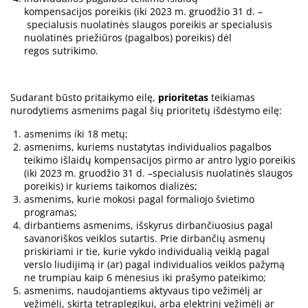
kompensacijos poreikis (iki 2023 m. gruodžio 31 d. –
specialusis nuolatinės slaugos poreikis ar specialusis
nuolatinės priežiūros (pagalbos) poreikis) dėl
regos sutrikimo.
Sudarant būsto pritaikymo eilę,
prioritetas
teikiamas
nurodytiems asmenims pagal šių prioritetų išdėstymo eilę:
asmenims iki 18 metų;
asmenims, kuriems nustatytas individualios pagalbos
teikimo išlaidų kompensacijos pirmo ar antro lygio poreikis
(iki 2023 m. gruodžio 31 d. –specialusis nuolatinės slaugos
poreikis) ir kuriems taikomos dializės;
asmenims, kurie mokosi pagal formaliojo švietimo
programas;
dirbantiems asmenims, išskyrus dirbančiuosius pagal
savanoriškos veiklos sutartis. Prie dirbančių asmenų
priskiriami ir tie, kurie vykdo individualią veiklą pagal
verslo liudijimą ir (ar) pagal individualios veiklos pažymą
ne trumpiau kaip 6 mėnesius iki prašymo pateikimo;
asmenims, naudojantiems aktyvaus tipo vežimėlį ar
vežimėlį, skirtą tetraplegikui, arba elektrinį vežimėlį ar