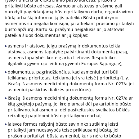
pritaikyti būsto adresas. Asmuo ar atstovas prašyme gali
nurodyti pageidaujamą būsto pritaikymo darbų organizavimo
būdą arba šią informaciją jis pateikia Būsto pritaikymo
asmenims su negalia komisijai, jai atliekant prašomo pritaikyti
būsto apžiūrą. Kartu su prašymu neįgalusis ar jo atstovas
pateikia šiuos dokumentus ar jų kopijas:
asmens ir atstovo, jeigu prašymą ir dokumentus teikia
atstovas, asmens tapatybę patvirtinantį dokumentą (pasą,
asmens tapatybės kortelę arba Lietuvos Respublikos
ilgalaikio gyventojo leidimą gyventi Europos Sąjungoje);
dokumentus, pagrindžiančius, kad asmeniui turi būti
teikiamas prioritetas, teikiama jei yra teisė į prioritetą (t. y.
išrašą iš asmens medicininių dokumentų forma Nr. 027/a jei
asmeniui paskirtos dializės procedūros);
išrašą iš asmens medicininių dokumentų forma Nr. 027/a ar
kitą gydytojo pažymą, jei kreipiamasi dėl pakartotinio būsto
pritaikymo, kai asmeniui dėl pasikeitusios sveikatos būklės
reikalingi papildomi būsto pritaikymo darbai;
laisvos formos rašytinį būsto savininko sutikimą leisti
pritaikyti jam nuosavybės teise priklausantį būstą, jei
prašoma pritaikyti būstą asmeniui, kuris nėra to būsto