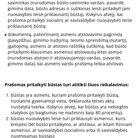
savininkas (nurodomas būsto savininko vardas, pavardė,
gimimo data, būsto adresas ir sutikimas leisti pritaikyti jam
nuosavybės teise priklausantį būstą), išskyrus atvejį, kai
prašoma pritaikyti socialinį ar savivaldybei nuosavybės teise
priklausantį būstą;
dokumentą, patvirtinantį asmens atstovavimo pagrindą
(pavyzdžiui, gimimo liudijimą, teismo sprendimą (nutartį),
įgaliojimą, asmens ar atstovo raštišką sutikimą, kad būsto
pritaikymo klausimais asmeniui atstovautų kitas asmuo
(nurodomas atstovo ir atstovaujamojo vardas, pavardė,
gimimo data), kai asmens vardu prašymą teikia atstovas.
Prašomas pritaikyti būstas turi atitikti šiuos reikalavimus:
būstas yra asmens, kuriam prašoma pritaikyti būstą,
nuolatinė gyvenamoji vieta, deklaruota teisės aktų
nustatyta tvarka, išskyrus atvejį, kai būstas yra nebaigtos
statybos (jo baigtumas ne mažesnis kaip 80 procentų);
būstas nuosavybės teise turi priklausyti asmeniui, kuris
kreipėsi dėl būsto pritaikymo, ar atstovui, ar kitam fiziniam
asmeniui, ar savivaldybei (socialinis arba iš savivaldybės
nuomojamas būstas);