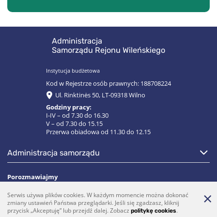
Administracja
Samorządu Rejonu Wileńskiego
Instytucja budżetowa
Kod w Rejestrze osób prawnych: 188708224
Ul. Rinktinės 50, LT-09318 Wilno
Godziny pracy:
I-IV – od 7.30 do 16.30
V – od 7.30 do 15.15
Przerwa obiadowa od 11.30 do 12.15
administracja samorządu
Porozmawiajmy
Serwis używa plików cookies. W każdym momencie można dokonać
(0 5)  275 1990
vrsa@vrsa.lt
zmiany ustawień Państwa przeglądarki. Jeśli się zgadzasz, kliknij
przycisk „Akceptuję” lub przejdź dalej. Zobacz
.
politykę cookies
Facebook
Youtube