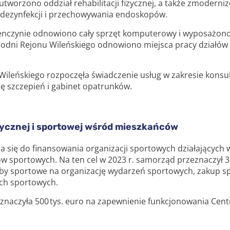
tworzono oddział rehabilitacji fizycznej, a także zmoder
 dezynfekcji i przechowywania endoskopów.
nczynie odnowiono cały sprzęt komputerowy i wyposażon
odni Rejonu Wileńskiego odnowiono miejsca pracy działów p
ileńskiego rozpoczęła świadczenie usług w zakresie konsul
ię szczepień i gabinet opatrunków.
zycznej i sportowej wśród mieszkańców
a się do finansowania organizacji sportowych działających w
w sportowych. Na ten cel w 2023 r. samorząd przeznaczył 3
uby sportowe na organizację wydarzeń sportowych, zakup sp
wach sportowych.
eznaczyła 500 tys. euro na zapewnienie funkcjonowania Cen