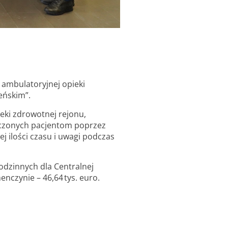
ambulatoryjnej opieki
leńskim”.
eki zdrowotnej rejonu,
adczonych pacjentom poprzez
 ilości czasu i uwagi podczas
odzinnych dla Centralnej
enczynie – 46,64 tys. euro.