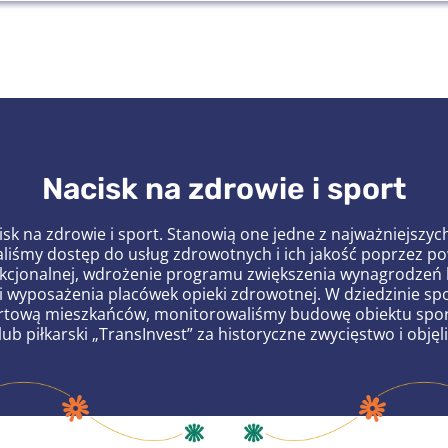
Nacisk na zdrowie i sport
sk na zdrowie i sport. Stanowią one jedne z najważniejszy
szaliśmy dostęp do usług zdrowotnych i ich jakość poprzez 
kcjonalnej, wdrożenie programu zwiększenia wynagrodzeń l
 wyposażenia placówek opieki zdrowotnej. W dziedzinie sp
portową mieszkańców, monitorowaliśmy budowę obiektu spor
ub piłkarski „TransInvest” za historyczne zwycięstwo i objęl