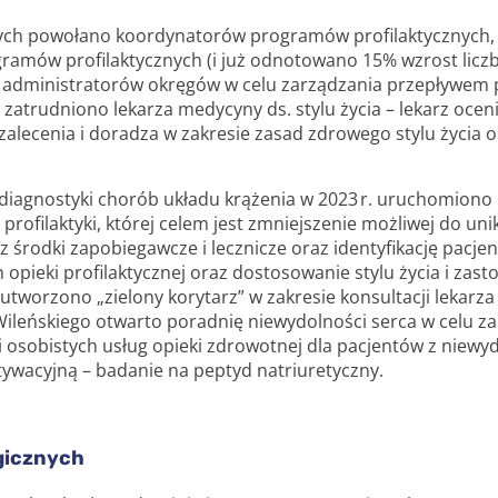
ch powołano koordynatorów programów profilaktycznych, 
amów profilaktycznych (i już odnotowano 15% wzrost licz
 administratorów okręgów w celu zarządzania przepływem p
zatrudniono lekarza medycyny ds. stylu życia – lekarz oceni
alecenia i doradza w zakresie zasad zdrowego stylu życia o
iagnostyki chorób układu krążenia w 2023 r. uruchomiono
profilaktyki, której celem jest zmniejszenie możliwej do un
z środki zapobiegawcze i lecznicze oraz identyfikację pac
h opieki profilaktycznej oraz dostosowanie stylu życia i zast
utworzono „zielony korytarz” w zakresie konsultacji lekarza
ileńskiego otwarto poradnię niewydolności serca w celu za
i osobistych usług opieki zdrowotnej dla pacjentów z niewyd
wacyjną – badanie na peptyd natriuretyczny.
gicznych