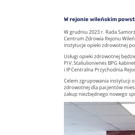
W rejonie wileńskim powst
W grudniu 2023 r. Rada Samorz
Centrum Zdrowia Rejonu Wileńsk
instytucje opieki zdrowotnej 
Usługi opieki zdrowotnej będzie
PI V. Staliulionienės BPG kabine
i IP Centralna Przychodnia Rej
Celem zgrupowania instytucji op
zdrowotnej dla pacjentów mie
zakup niezbędnego nowego s