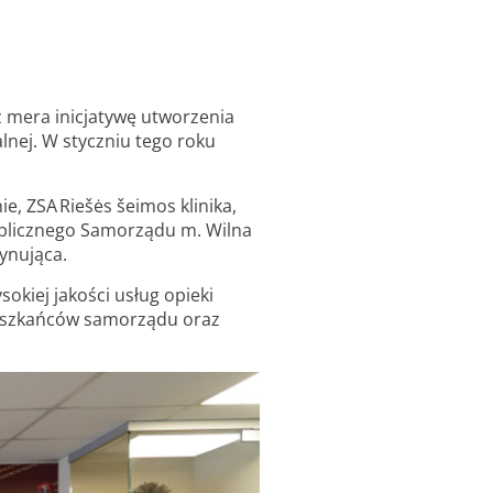
 mera inicjatywę utworzenia
nej. W styczniu tego roku
e, ZSA Riešės šeimos klinika,
a Publicznego Samorządu m. Wilna
dynująca.
okiej jakości usług opieki
ieszkańców samorządu oraz