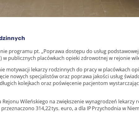
odzinnych
ie programu pt. „Poprawa dostępu do usług podstawowej 
) w publicznych placówkach opieki zdrowotnej w rejonie wi
ie motywacji lekarzy rodzinnych do pracy w placówkach opi
nięcie nowych specjalistów oraz poprawa jakości usług świ
ługich kolejkach oraz poświęcenie pacjentom wystarczającej
 Rejonu Wileńskiego na zwiększenie wynagrodzeń lekarzy r
przeznaczono 314,22 tys. euro, a dla IP Przychodnia w Niem