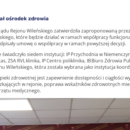
ał ośrodek zdrowia
ądu Rejonu Wileńskiego zatwierdziła zaproponowaną przez
iego, które będzie działać w ramach współpracy funkcjonal
podpisały umowę o współpracy w ramach powyższej decyzji.
 świadczyło siedem instytucji: IP Przychodnia w Niemenczyni
tas, ZSA RVL klinika, IP Centro poliklinika, IB Biuro Zdrowi
onu Wileńskiego, która została wybrana jako instytucja koor
ieki zdrowotnej jest zapewnienie dostępności i ciągłości wys
szkających w rejonie, poprawa wskaźników zdrowotnych m
przętu medycznego.