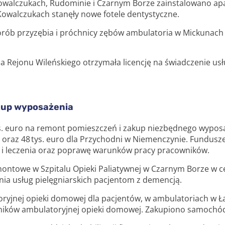
owalczukach, Rudominie i Czarnym Borze zainstalowano apa
Kowalczukach stanęły nowe fotele dentystyczne.
horób przyzębia i próchnicy zębów ambulatoria w Mickunach
a Rejonu Wileńskiego otrzymała licencję na świadczenie usłu
kup wyposażenia
s. euro na remont pomieszczeń i zakup niezbędnego wyposa
 oraz 48 tys. euro dla Przychodni w Niemenczynie. Fundus
ej i leczenia oraz poprawę warunków pracy pracowników.
montowe w Szpitalu Opieki Paliatywnej w Czarnym Borze w c
a usług pielęgniarskich pacjentom z demencją.
ryjnej opieki domowej dla pacjentów, w ambulatoriach w Ł
ików ambulatoryjnej opieki domowej. Zakupiono samochód