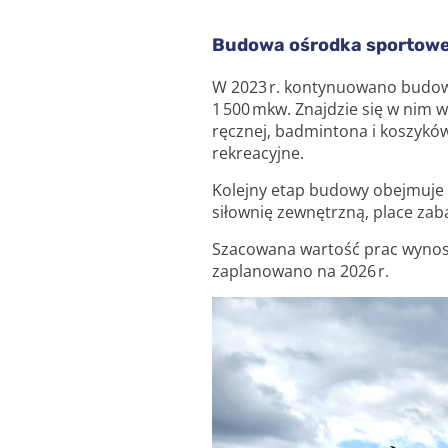
Budowa ośrodka sportowe
W 2023 r. kontynuowano budowę
1 500 mkw. Znajdzie się w nim w
ręcznej, badmintona i koszykówk
rekreacyjne.
Kolejny etap budowy obejmuje b
siłownię zewnętrzną, place zaba
Szacowana wartość prac wynosi
zaplanowano na 2026 r.