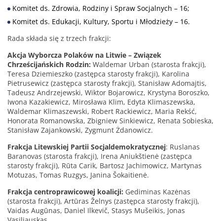
Komitet ds. Zdrowia, Rodziny i Spraw Socjalnych – 16;
Komitet ds. Edukacji, Kultury, Sportu i Młodzieży – 16.
Rada składa się z trzech frakcji:
Akcja Wyborcza Polaków na Litwie – Związek
Chrześcijańskich Rodzin:
Waldemar Urban (starosta frakcji),
Teresa Dziemieszko (zastępca starosty frakcji), Karolina
Pietrusewicz (zastępca starosty frakcji), Stanisław Adomajtis,
Tadeusz Andrzejewski, Wiktor Bojarowicz, Krystyna Boroszko,
Iwona Kazakiewicz, Mirosława Klim, Edyta Klimaszewska,
Waldemar Klimaszewski, Robert Rackiewicz, Maria Rekść,
Honorata Romanowska, Zbigniew Sinkiewicz, Renata Sobieska,
Stanisław Zajankowski, Zygmunt Żdanowicz.
Frakcja Litewskiej Partii Socjaldemokratycznej
: Ruslanas
Baranovas (starosta frakcji), Irena Aniukštienė (zastępca
starosty frakcji), Rūta Carik, Bartosz Jachimowicz, Martynas
Motuzas, Tomas Ruzgys, Janina Šokaitienė.
Frakcja centroprawicowej koalicji:
Gediminas Kazėnas
(starosta frakcji), Artūras Želnys (zastępca starosty frakcji),
Vaidas Augūnas, Daniel Ilkevič, Stasys Mušeikis, Jonas
Vasiliauskas.