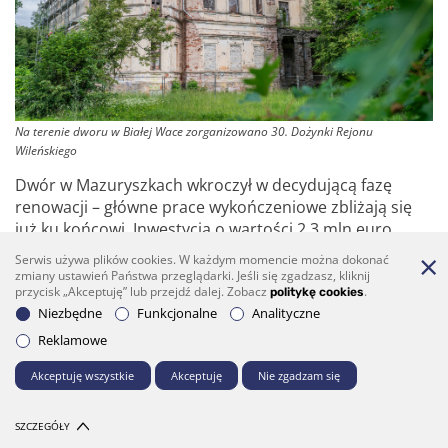
Na terenie dworu w Białej Wace zorganizowano 30. Dożynki Rejonu
Wileńskiego
Dwór w Mazuryszkach wkroczył w decydującą fazę
renowacji – główne prace wykończeniowe zbliżają się
już ku końcowi. Inwestycja o wartości 2,3 mln euro
realizowana jest przy wsparciu funduszy państwowych
Serwis używa plików cookies. W każdym momencie można dokonać
oraz budżetu samorządu. Choć sfinalizowanie całego
zmiany ustawień Państwa przeglądarki. Jeśli się zgadzasz, kliknij
przycisk „Akceptuję” lub przejdź dalej. Zobacz
.
projektu zaplanowano na lato 2026 r., odrestaurowane
politykę cookies
Niezbędne
Funkcjonalne
Analityczne
pomieszczenia już teraz tętnią życiem i służą kulturze.
To właśnie tutaj w kwietniu 2025 r. uroczyście
Reklamowe
nagrodzono laureatów konkursu Tradycyjna Palma
Akceptuję wszystkie
Akceptuję
Nie zgadzam się
Wileńska.
SZCZEGÓŁY