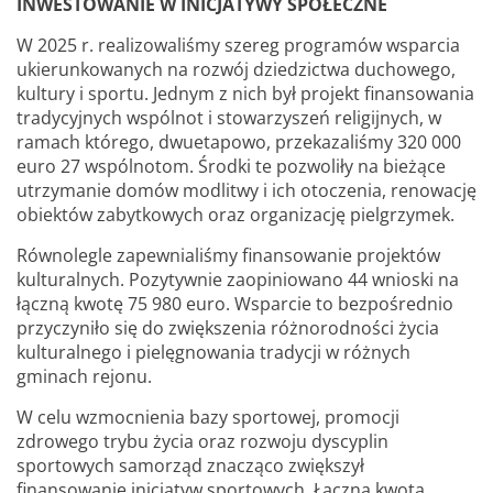
INWESTOWANIE W INICJATYWY SPOŁECZNE
W 2025 r. realizowaliśmy szereg programów wsparcia
ukierunkowanych na rozwój dziedzictwa duchowego,
kultury i sportu. Jednym z nich był projekt finansowania
tradycyjnych wspólnot i stowarzyszeń religijnych, w
ramach którego, dwuetapowo, przekazaliśmy 320 000
euro 27 wspólnotom. Środki te pozwoliły na bieżące
utrzymanie domów modlitwy i ich otoczenia, renowację
obiektów zabytkowych oraz organizację pielgrzymek.
Równolegle zapewnialiśmy finansowanie projektów
kulturalnych. Pozytywnie zaopiniowano 44 wnioski na
łączną kwotę 75 980 euro. Wsparcie to bezpośrednio
przyczyniło się do zwiększenia różnorodności życia
kulturalnego i pielęgnowania tradycji w różnych
gminach rejonu.
W celu wzmocnienia bazy sportowej, promocji
zdrowego trybu życia oraz rozwoju dyscyplin
sportowych samorząd znacząco zwiększył
finansowanie inicjatyw sportowych. Łączna kwota