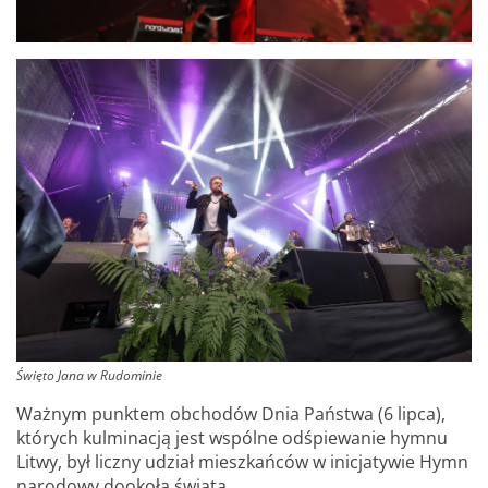
Święto Jana w Rudominie
Ważnym punktem obchodów Dnia Państwa (6 lipca),
których kulminacją jest wspólne odśpiewanie hymnu
Litwy, był liczny udział mieszkańców w inicjatywie Hymn
narodowy dookoła świata.