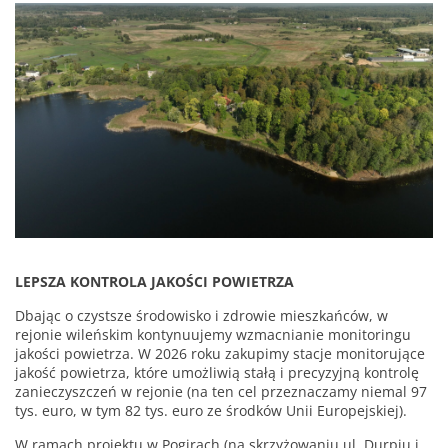
LEPSZA KONTROLA JAKOŚCI POWIETRZA
Dbając o czystsze środowisko i zdrowie mieszkańców, w
rejonie wileńskim kontynuujemy wzmacnianie monitoringu
jakości powietrza. W 2026 roku zakupimy stacje monitorujące
jakość powietrza, które umożliwią stałą i precyzyjną kontrolę
zanieczyszczeń w rejonie (na ten cel przeznaczamy niemal 97
tys. euro, w tym 82 tys. euro ze środków Unii Europejskiej).
W ramach projektu w Pogirach (na skrzyżowaniu ul. Durpių i