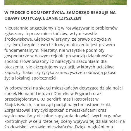
W TROSCE O KOMFORT ŻYCIA: SAMORZĄD REAGUJE NA
OBAWY DOTYCZĄCE ZANIECZYSZCZEŃ
Nieustannie angażujemy się w rozwiązywanie problemów
zgłaszanych przez mieszkańców, w tym kwestie
środowiskowe. Głęboko wierzymy, że prawo do życia w
czystym, bezpiecznym i zdrowym otoczeniu jest prawem
fundamentalnym. Niestety, nie wszystkie podmioty
gospodarcze w naszym rejonie prowadzą działalność w
sposób zrównoważony i z należytym szacunkiem dla
otoczenia. Nie akceptujemy sytuacji, w których uciążliwe
zapachy, hałas czy ryzyko zanieczyszczeń obniżają jakość
życia lokalnej społeczności.
W odpowiedzi na skargi mieszkańców dotyczące działalności
spółek Homanit Lietuva i Donteks w Pogirach oraz
przedsiębiorstw EKO perdirbimas i RetroPlast w
Skojdziszkach, samorząd podjął natychmiastowe kroki.
Zorganizowaliśmy cykl spotkań z mieszkańcami oraz
wystosowaliśmy oficjalne zapytania do właściwych organów
kontrolnych w celu rzetelnej oceny wpływu tej działalności na
środowisko i zdrowie mieszkańców. Dzięki nagłośnieniu