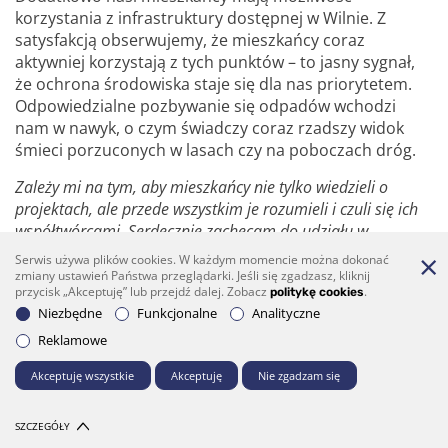
korzystania z infrastruktury dostępnej w Wilnie. Z
satysfakcją obserwujemy, że mieszkańcy coraz
aktywniej korzystają z tych punktów – to jasny sygnał,
że ochrona środowiska staje się dla nas priorytetem.
Odpowiedzialne pozbywanie się odpadów wchodzi
nam w nawyk, o czym świadczy coraz rzadszy widok
śmieci porzuconych w lasach czy na poboczach dróg.
Zależy mi na tym, aby mieszkańcy nie tylko wiedzieli o
projektach, ale przede wszystkim je rozumieli i czuli się ich
współtwórcami. Serdecznie zachęcam do udziału w
spotkaniach, zadawania pytań i wspólnej dyskusji. Chcę, aby
Serwis używa plików cookies. W każdym momencie można dokonać
każdy mógł się przekonać, że nowoczesne punkty zbiórki nie
zmiany ustawień Państwa przeglądarki. Jeśli się zgadzasz, kliknij
przycisk „Akceptuję” lub przejdź dalej. Zobacz
.
politykę cookies
są problemem, lecz realnym rozwiązaniem, które służy nam
Niezbędne
Funkcjonalne
Analityczne
wszystkim. To inwestycja w czyste, zadbane i nowoczesne
otoczenie, w którym po prostu lepiej się żyje.
Reklamowe
Robert Duchniewicz
Akceptuję wszystkie
Akceptuję
Nie zgadzam się
SZCZEGÓŁY