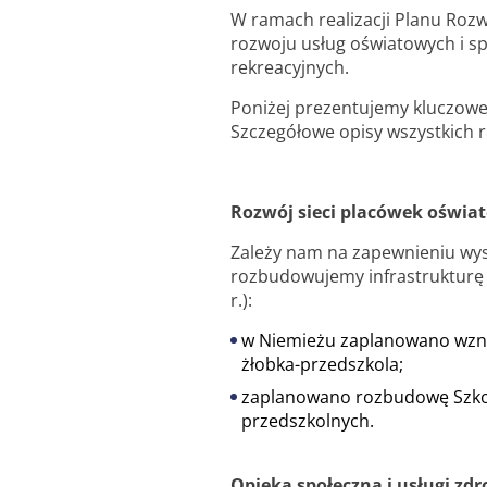
W ramach realizacji Planu Roz
rozwoju usług oświatowych i s
rekreacyjnych.
Poniżej prezentujemy kluczowe
Szczegółowe opisy wszystkich 
Rozwój sieci placówek oświa
Zależy nam na zapewnieniu wyst
rozbudowujemy infrastrukturę w
r.):
w Niemieżu zaplanowano wzni
żłobka-przedszkola;
zaplanowano rozbudowę Szkoł
przedszkolnych.
Opieka społeczna i usługi zd