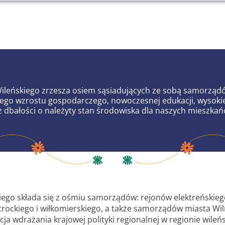
leńskiego zrzesza osiem sąsiadujących ze sobą samorząd
o wzrostu gospodarczego, nowoczesnej edukacji, wysokiej
z dbałości o należyty stan środowiska dla naszych mieszkań
ego składa się z ośmiu samorządów: rejonów elektreńskiego
 trockiego i wiłkomierskiego, a także samorządów miasta Wil
cja wdrażania krajowej polityki regionalnej w regionie wileń