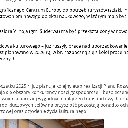
aficznego Centrum Europy do potrzeb turystów (szlaki, inf
jektowaniem nowego obiektu naukowego, w którym mają być 
ziora Vilnoja (gm. Suderwa) ma być przekształcony w nowoc
zictwa kulturowego – już ruszyły prace nad uporządkowani
st planowane w 2026 r.), w br. rozpoczną się z kolei prace
ycznych.
ątku 2025 r. już planuje kolejny etap realizacji Planu Roz
ają się obszary konkurencyjności gospodarczej i bezpiecze
ewnienia bardziej wygodnych połączeń transportowych oraz 
ród kluczowych celów na przyszłość pozostają ponadto och
rtowej oraz ożywienie życia kulturalnego.