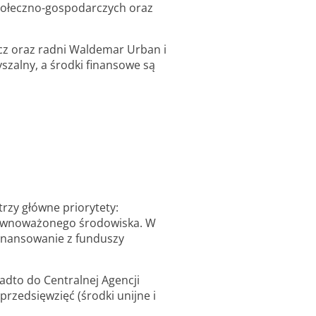
połeczno-gospodarczych oraz
cz oraz radni Waldemar Urban i
szalny, a środki finansowe są
rzy główne priorytety:
zrównoważonego środowiska. W
finansowanie z funduszy
dto do Centralnej Agencji
rzedsięwzięć (środki unijne i