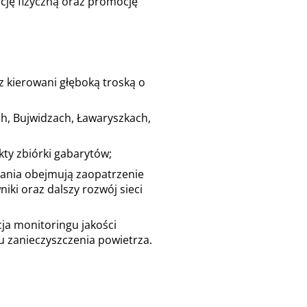
cję fizyczną oraz promocję
 kierowani głęboką troską o
h, Bujwidzach, Ławaryszkach,
ty zbiórki gabarytów;
ania obejmują zaopatrzenie
i oraz dalszy rozwój sieci
ja monitoringu jakości
 zanieczyszczenia powietrza.