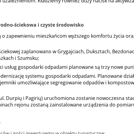
uzależnieniom. Kładziemy również duży nacisk na aktywiza
wodno-ściekowa i czyste środowisko
lą o zapewnieniu mieszkańcom wyższego komfortu życia oraz
ściekowej zaplanowano w Grygajciach, Duksztach, Bezdonac
szkach i Szumsku;
ci usług gospodarki odpadami planowane są trzy nowe punk
ernizację systemu gospodarki odpadami. Planowane dział
mniki umożliwiające segregowanie odpadów i kompostownik
ul. Durpių i Pagirių) uruchomiona zostanie nowoczesna stac
minach rejonu zostaną zainstalowane urządzenia do pomiaru
e
ów i gości inwestujemy w obiekty turystyczne: