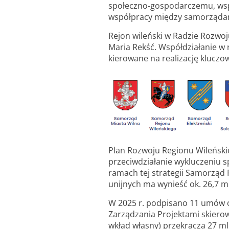
społeczno-gospodarczemu, wspi
współpracy między samorząda
Rejon wileński w Radzie Rozwo
Maria Rekść. Współdziałanie w r
kierowane na realizację kluczow
Plan Rozwoju Regionu Wileńskie
przeciwdziałanie wykluczeniu 
ramach tej strategii Samorząd 
unijnych ma wynieść ok. 26,7 m
W 2025 r. podpisano 11 umów o
Zarządzania Projektami skierow
wkład własny) przekracza 27 ml