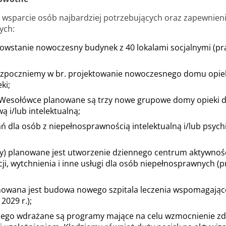
a wsparcie osób najbardziej potrzebujących oraz zapewnie
ych:
powstanie nowoczesny budynek z 40 lokalami socjalnymi (pr
rozpoczniemy w br. projektowanie nowoczesnego domu opiek
ki;
 Wesołówce planowane są trzy nowe grupowe domy opieki dl
 i/lub intelektualną;
 dla osób z niepełnosprawnością intelektualną i/lub psychi
ry) planowane jest utworzenie dziennego centrum aktywności
zacji, wytchnienia i inne usługi dla osób niepełnosprawnych
nowana jest budowa nowego szpitala leczenia wspomagająceg
2029 r.);
znego wdrażane są programy mające na celu wzmocnienie zd