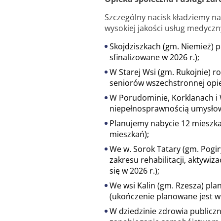
Szczególny nacisk kładziemy n
wysokiej jakości usług medyczn
Skojdziszkach (gm. Niemież) 
sfinalizowane w 2026 r.);
W Starej Wsi (gm. Rukojnie) 
seniorów wszechstronnej opie
W Porudominie, Korklanach i
niepełnosprawnością umysłową
Planujemy nabycie 12 mieszkań
mieszkań);
We w. Sorok Tatary (gm. Pogi
zakresu rehabilitacji, aktywi
się w 2026 r.);
We wsi Kalin (gm. Rzesza) pla
(ukończenie planowane jest w 
W dziedzinie zdrowia public