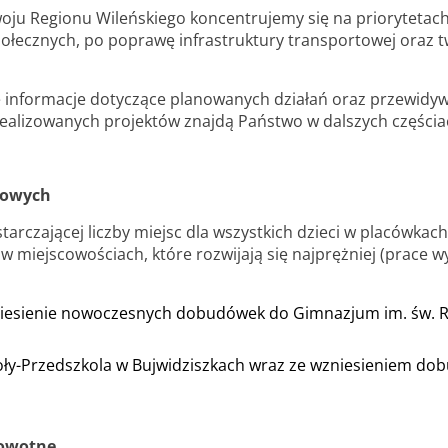
woju Regionu Wileńskiego koncentrujemy się na prioryteta
połecznych, po poprawę infrastruktury transportowej oraz 
 informacje dotyczące planowanych działań oraz przewidy
realizowanych projektów znajdą Państwo w dalszych częścia
towych
arczającej liczby miejsc dla wszystkich dzieci w placówkac
 miejscowościach, które rozwijają się najprężniej (prace 
esienie nowoczesnych dobudówek do Gimnazjum im. św. Raf
y-Przedszkola w Bujwidziszkach wraz ze wzniesieniem dob
rowotne