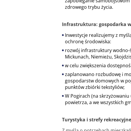
zapobieganie samobójstwom i 
zdrowego trybu życia.
Infrastruktura: gospodarka 
Inwestycje realizujemy z myś
ochronę środowiska:
rozwój infrastruktury wodno-
Mickunach, Niemieżu, Skojdzi
w celu zwiększenia dostępnoś
zaplanowano rozbudowę i mod
gospodarstw domowych w poje
punktów zbiórki tekstyliów;
W Pogirach (na skrzyżowaniu 
powietrza, a we wszystkich g
Turystyka i strefy rekreacyjn
Z myślą o potrzebach mieszkańc