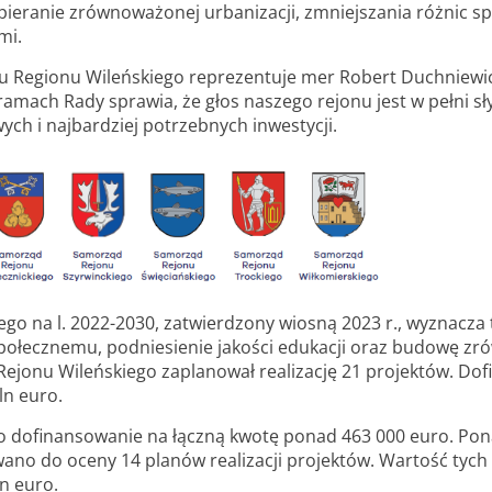
eranie zrównoważonej urbanizacji, zmniejszania różnic s
mi.
ju Regionu Wileńskiego reprezentuje mer Robert Duchniewi
amach Rady sprawia, że głos naszego rejonu jest w pełni sły
ych i najbardziej potrzebnych inwestycji.
go na l. 2022-2030, zatwierdzony wiosną 2023 r., wyznacza t
społecznemu, podniesienie jakości edukacji oraz budowę 
Rejonu Wileńskiego zaplanował realizację 21 projektów. Do
ln euro.
 dofinansowanie na łączną kwotę ponad 463 000 euro. Pona
ano do oceny 14 planów realizacji projektów. Wartość tych p
n euro.