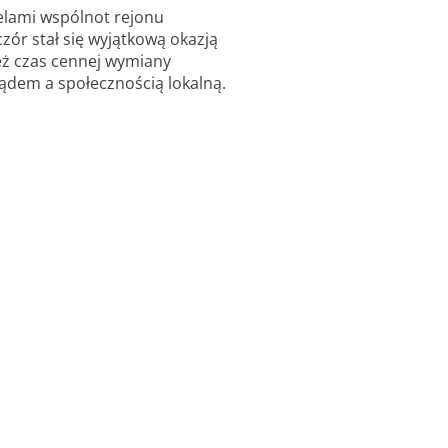
elami wspólnot rejonu
zór stał się wyjątkową okazją
eż czas cennej wymiany
dem a społecznością lokalną.