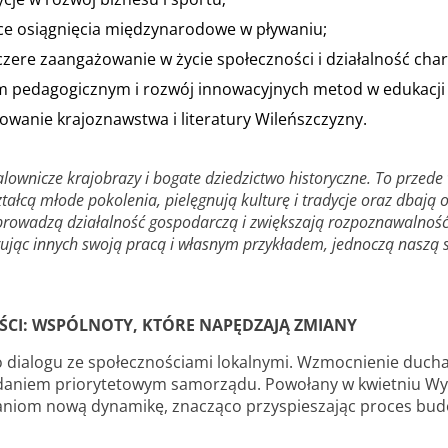
ące osiągnięcia międzynarodowe w pływaniu;
zere zaangażowanie w życie społeczności i działalność cha
erem pedagogicznym i rozwój innowacyjnych metod w edukacji
wowanie krajoznawstwa i literatury Wileńszczyzny.
alownicze krajobrazy i bogate dziedzictwo historyczne. To przede 
ztałcą młode pokolenia, pielęgnują kulturę i tradycje oraz dbają 
prowadzą działalność gospodarczą i zwiększają rozpoznawalność 
pirując innych swoją pracą i własnym przykładem, jednoczą naszą
ŚCI: WSPÓLNOTY, KTÓRE NAPĘDZAJĄ ZMIANY
 dialogu ze społecznościami lokalnymi. Wzmocnienie duch
zadaniem priorytetowym samorządu. Powołany w kwietniu Wy
łaniom nową dynamikę, znacząco przyspieszając proces bu