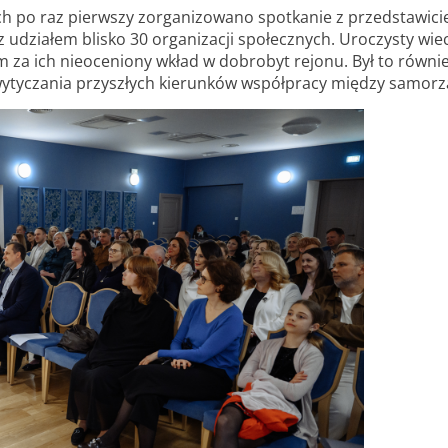
ch po raz pierwszy zorganizowano spotkanie z przedstawici
 udziałem blisko 30 organizacji społecznych. Uroczysty wiec
za ich nieoceniony wkład w dobrobyt rejonu. Był to równi
tyczania przyszłych kierunków współpracy między samorzą