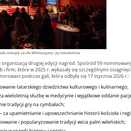
b zasłużyły się dla Wileńszczyzny i jej mieszkańców
d organizacją drugiej edycji nagród. Spośród 59 nominowan
 i firm, które w 2025 r. wykazały się szczególnymi osiągnię
norowani podczas gali, która odbyła się 17 stycznia 2026 r.:
owanie tatarskiego dziedzictwa kulturowego i kulinarnego;
za wieloletnią służbę w medycynie i wyjątkowe oddanie pac
nie tradycji gry na cymbałach;
 za upamietnianie i upowszechnianie historii kościoła i reg
nowanie i popularyzowanie tradycji wicia palm wileńskich;
cje w rozwój biznesu i sportu;