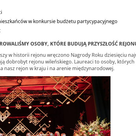
i
mieszkańców w konkursie budżetu partycypacyjnego
t
OWALIŚMY OSOBY, KTÓRE BUDUJĄ PRZYSZŁOŚĆ REJON
rwszy w historii rejonu wręczono Nagrody Roku dziesięciu na
ują dobrobyt rejonu wileńskiego. Laureaci to osoby, których p
ia nasz rejon w kraju i na arenie międzynarodowej.