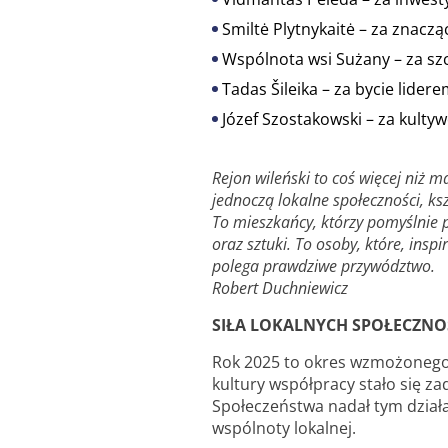
Smiltė Plytnykaitė – za znacz
Wspólnota wsi Sużany – za szc
Tadas Šileika – za bycie lid
Józef Szostakowski – za kulty
Rejon wileński to coś więcej niż m
jednoczą lokalne społeczności, ks
To mieszkańcy, którzy pomyślnie 
oraz sztuki. To osoby, które, ins
polega prawdziwe przywództwo.
Robert Duchniewicz
SIŁA LOKALNYCH SPOŁECZNO
Rok 2025 to okres wzmożonego
kultury współpracy stało się 
Społeczeństwa nadał tym dzia
wspólnoty lokalnej.