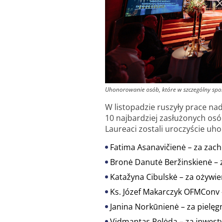
Uhonorowanie osób, które w szczególny sposó
W listopadzie ruszyły prace na
10 najbardziej zasłużonych osób
Laureaci zostali uroczyście uho
Fatima Asanavičienė – za zach
Bronė Danutė Beržinskienė – 
Katažyna Cibulskė – za ożywie
Ks. Józef Makarczyk OFMConv –
Janina Norkūnienė – za pielęg
Vidmantas Pelėda – za inwesty