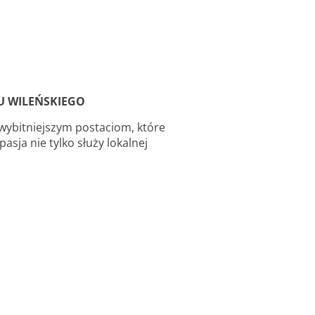
U WILEŃSKIEGO
jwybitniejszym postaciom, które
asja nie tylko służy lokalnej