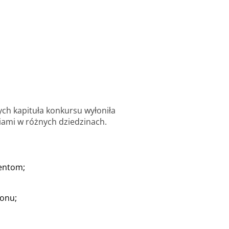
ych kapituła konkursu wyłoniła
ciami w różnych dziedzinach.
jentom;
ionu;