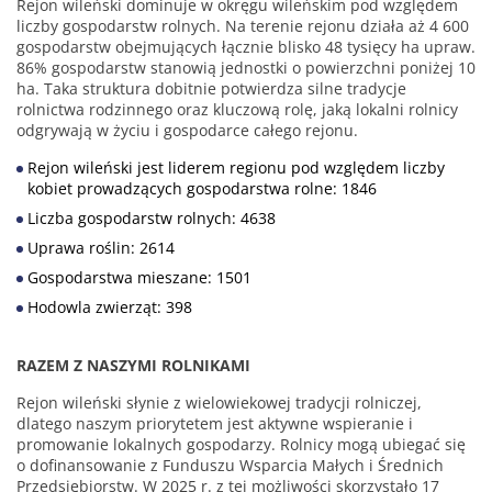
Rejon wileński dominuje w okręgu wileńskim pod względem
liczby gospodarstw rolnych. Na terenie rejonu działa aż 4 600
gospodarstw obejmujących łącznie blisko 48 tysięcy ha upraw.
86% gospodarstw stanowią jednostki o powierzchni poniżej 10
ha. Taka struktura dobitnie potwierdza silne tradycje
rolnictwa rodzinnego oraz kluczową rolę, jaką lokalni rolnicy
odgrywają w życiu i gospodarce całego rejonu.
Rejon wileński jest liderem regionu pod względem liczby
kobiet prowadzących gospodarstwa rolne: 1846
Liczba gospodarstw rolnych: 4638
Uprawa roślin: 2614
Gospodarstwa mieszane: 1501
Hodowla zwierząt: 398
RAZEM Z NASZYMI ROLNIKAMI
Rejon wileński słynie z wielowiekowej tradycji rolniczej,
dlatego naszym priorytetem jest aktywne wspieranie i
promowanie lokalnych gospodarzy. Rolnicy mogą ubiegać się
o dofinansowanie z Funduszu Wsparcia Małych i Średnich
Przedsiębiorstw. W 2025 r. z tej możliwości skorzystało 17