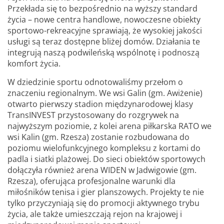
Przekłada się to bezpośrednio na wyższy standard
życia – nowe centra handlowe, nowoczesne obiekty
sportowo-rekreacyjne sprawiają, że wysokiej jakości
usługi są teraz dostępne bliżej domów. Działania te
integrują naszą podwileńską wspólnotę i podnoszą
komfort życia.
W dziedzinie sportu odnotowaliśmy przełom o
znaczeniu regionalnym. We wsi Galin (gm. Awiżenie)
otwarto pierwszy stadion międzynarodowej klasy
TransINVEST przystosowany do rozgrywek na
najwyższym poziomie, z kolei arena piłkarska RATO we
wsi Kalin (gm. Rzesza) zostanie rozbudowana do
poziomu wielofunkcyjnego kompleksu z kortami do
padla i siatki plażowej. Do sieci obiektów sportowych
dołączyła również arena WIDEN w Jadwigowie (gm.
Rzesza), oferująca profesjonalne warunki dla
miłośników tenisa i gier planszowych. Projekty te nie
tylko przyczyniają się do promocji aktywnego trybu
życia, ale także umieszczają rejon na krajowej i