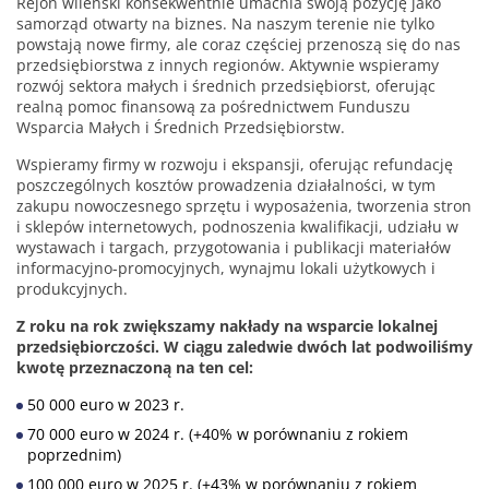
Rejon wileński konsekwentnie umacnia swoją pozycję jako
samorząd otwarty na biznes. Na naszym terenie nie tylko
powstają nowe firmy, ale coraz częściej przenoszą się do nas
przedsiębiorstwa z innych regionów. Aktywnie wspieramy
rozwój sektora małych i średnich przedsiębiorst, oferując
realną pomoc finansową za pośrednictwem Funduszu
Wsparcia Małych i Średnich Przedsiębiorstw.
Wspieramy firmy w rozwoju i ekspansji, oferując refundację
poszczególnych kosztów prowadzenia działalności, w tym
zakupu nowoczesnego sprzętu i wyposażenia, tworzenia stron
i sklepów internetowych, podnoszenia kwalifikacji, udziału w
wystawach i targach, przygotowania i publikacji materiałów
informacyjno-promocyjnych, wynajmu lokali użytkowych i
produkcyjnych.
Z roku na rok zwiększamy nakłady na wsparcie lokalnej
przedsiębiorczości. W ciągu zaledwie dwóch lat podwoiliśmy
kwotę przeznaczoną na ten cel:
50 000 euro w 2023 r.
70 000 euro w 2024 r. (+40% w porównaniu z rokiem
poprzednim)
100 000 euro w 2025 r. (+43% w porównaniu z rokiem