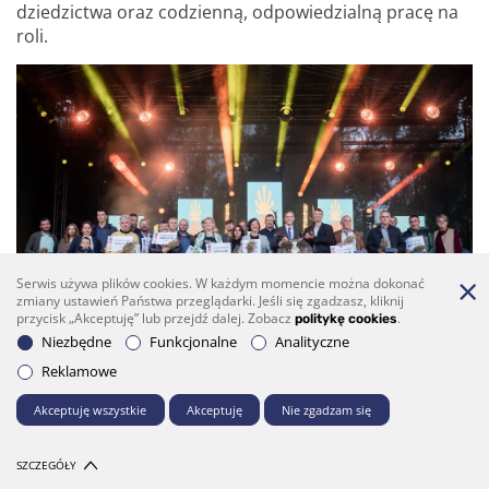
dziedzictwa oraz codzienną, odpowiedzialną pracę na
roli.
Serwis używa plików cookies. W każdym momencie można dokonać
zmiany ustawień Państwa przeglądarki. Jeśli się zgadzasz, kliknij
przycisk „Akceptuję” lub przejdź dalej. Zobacz
.
politykę cookies
Niezbędne
Funkcjonalne
Analityczne
Reklamowe
Podczas Dożynek zostali uhonorowani najlepsi rolnicy z każdej gminy rejonu
Akceptuję wszystkie
Akceptuję
Nie zgadzam się
SZCZEGÓŁY