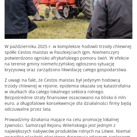
W październiku 2025 r. w kompleksie hodowli trzody chlewnej
spółki Cestos maistas w Paszkiejciach (gm. Niemenczyn)
potwierdzono ognisko afrykańskiego pomoru świń. W efekcie
na terenie gminy niemeńczyńskiej ogłoszono sytuację
kryzysową oraz zarządzono likwidację całego gospodarstwa.
Z uwagi na fakt, że Cestos maistas był jedynym hodowcą
trzody chlewnej w rejonie, epidemia okazała się katastrofalna
w skutkach dla całego lokalnego sektora rolnego.
Bezpośrednie straty finansowe oszacowano na blisko 6 mln
euro, a długofalowe konsekwencje dla działalności firmy będą
odczuwalne przez lata.
Prowadzimy działania mające na celu promocję lokalnej
żywności. Samorząd Rejonu Wileńskiego jest jednym z
największych nabywców produktów rolnych na Litwie. Niemal
wszystkie placówki oświatowe dysponują własnym zapleczem