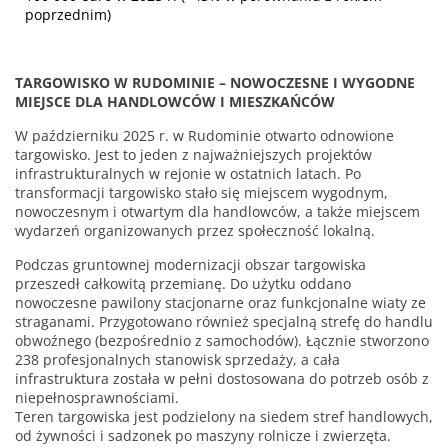
poprzednim)
TARGOWISKO W RUDOMINIE – NOWOCZESNE I WYGODNE
MIEJSCE DLA HANDLOWCÓW I MIESZKAŃCÓW
W październiku 2025 r. w Rudominie otwarto odnowione
targowisko. Jest to jeden z najważniejszych projektów
infrastrukturalnych w rejonie w ostatnich latach. Po
transformacji targowisko stało się miejscem wygodnym,
nowoczesnym i otwartym dla handlowców, a także miejscem
wydarzeń organizowanych przez społeczność lokalną.
Podczas gruntownej modernizacji obszar targowiska
przeszedł całkowitą przemianę. Do użytku oddano
nowoczesne pawilony stacjonarne oraz funkcjonalne wiaty ze
straganami. Przygotowano również specjalną strefę do handlu
obwoźnego (bezpośrednio z samochodów). Łącznie stworzono
238 profesjonalnych stanowisk sprzedaży, a cała
infrastruktura została w pełni dostosowana do potrzeb osób z
niepełnosprawnościami.
Teren targowiska jest podzielony na siedem stref handlowych,
od żywności i sadzonek po maszyny rolnicze i zwierzęta.