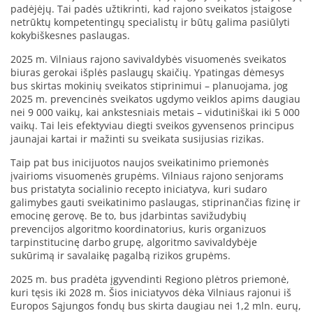
padėjėjų. Tai padės užtikrinti, kad rajono sveikatos įstaigose
netrūktų kompetentingų specialistų ir būtų galima pasiūlyti
kokybiškesnes paslaugas.
2025 m. Vilniaus rajono savivaldybės visuomenės sveikatos
biuras gerokai išplės paslaugų skaičių. Ypatingas dėmesys
bus skirtas mokinių sveikatos stiprinimui – planuojama, jog
2025 m. prevencinės sveikatos ugdymo veiklos apims daugiau
nei 9 000 vaikų, kai ankstesniais metais – vidutiniškai iki 5 000
vaikų. Tai leis efektyviau diegti sveikos gyvensenos principus
jaunajai kartai ir mažinti su sveikata susijusias rizikas.
Taip pat bus inicijuotos naujos sveikatinimo priemonės
įvairioms visuomenės grupėms. Vilniaus rajono senjorams
bus pristatyta socialinio recepto iniciatyva, kuri sudaro
galimybes gauti sveikatinimo paslaugas, stiprinančias fizinę ir
emocinę gerovę. Be to, bus įdarbintas savižudybių
prevencijos algoritmo koordinatorius, kuris organizuos
tarpinstitucinę darbo grupę, algoritmo savivaldybėje
sukūrimą ir savalaikę pagalbą rizikos grupėms.
2025 m. bus pradėta įgyvendinti Regiono plėtros priemonė,
kuri tęsis iki 2028 m. Šios iniciatyvos dėka Vilniaus rajonui iš
Europos Sąjungos fondų bus skirta daugiau nei 1,2 mln. eurų,