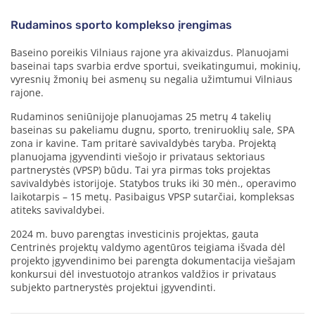
Rudaminos sporto komplekso įrengimas
Baseino poreikis Vilniaus rajone yra akivaizdus. Planuojami
baseinai taps svarbia erdve sportui, sveikatingumui, mokinių,
vyresnių žmonių bei asmenų su negalia užimtumui Vilniaus
rajone.
Rudaminos seniūnijoje planuojamas 25 metrų 4 takelių
baseinas su pakeliamu dugnu, sporto, treniruoklių sale, SPA
zona ir kavine. Tam pritarė savivaldybės taryba. Projektą
planuojama įgyvendinti viešojo ir privataus sektoriaus
partnerystės (VPSP) būdu. Tai yra pirmas toks projektas
savivaldybės istorijoje. Statybos truks iki 30 mėn., operavimo
laikotarpis – 15 metų. Pasibaigus VPSP sutarčiai, kompleksas
atiteks savivaldybei.
2024 m. buvo parengtas investicinis projektas, gauta
Centrinės projektų valdymo agentūros teigiama išvada dėl
projekto įgyvendinimo bei parengta dokumentacija viešajam
konkursui dėl investuotojo atrankos valdžios ir privataus
subjekto partnerystės projektui įgyvendinti.