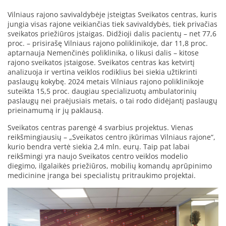
Vilniaus rajono savivaldybėje įsteigtas Sveikatos centras, kuris
jungia visas rajone veikiančias tiek savivaldybės, tiek privačias
sveikatos priežiūros įstaigas. Didžioji dalis pacientų – net 77,6
proc. – prisirašę Vilniaus rajono poliklinikoje, dar 11,8 proc.
aptarnauja Nemenčinės poliklinika, o likusi dalis – kitose
rajono sveikatos įstaigose. Sveikatos centras kas ketvirtį
analizuoja ir vertina veiklos rodiklius bei siekia užtikrinti
paslaugų kokybę. 2024 metais Vilniaus rajono poliklinikoje
suteikta 15,5 proc. daugiau specializuotų ambulatorinių
paslaugų nei praėjusiais metais, o tai rodo didėjantį paslaugų
prieinamumą ir jų paklausą.
Sveikatos centras parengė 4 svarbius projektus. Vienas
reikšmingiausių – „Sveikatos centro įkūrimas Vilniaus rajone“,
kurio bendra vertė siekia 2,4 mln. eurų. Taip pat labai
reikšmingi yra naujo Sveikatos centro veiklos modelio
diegimo, ilgalaikės priežiūros, mobilių komandų aprūpinimo
medicinine įranga bei specialistų pritraukimo projektai.