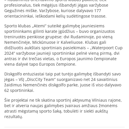
profesionalus, tiek mėgėjus išbandyti jėgas varžybose
Gegužinės miške. Varžybose, kuriose dalyvavo 177
orientacininkai, ieškodami kelių sudėtingose trasose.
Sporto klubas „Atemi“ suteikė galimybę jauniesiems
sportininkams gilinti karate įgūdžius – buvo organizuotos
treniruotės penkiose grupėse: dvi Rudaminoje, po vieną
Nemenčinėje, Mickūnuose ir Kalveliuose. Klubas gali
didžiuotis aukštais sportiniais pasiekimais – „Waterpoort Cup
2024“ varžybose jaunieji sportininkai pelnė vieną pirmą, dvi
antras ir dvi trečias vietas, o Europos jaunimo čempionate
viena dalyvė tapo Europos čempione.
Diskgolfo entuziastai taip pat turėjo galimybę išbandyti savo
jėgas – VšĮ „DiscCity Team“ suorganizavo net 24 savaitinius
žaidimus Nemenčinės diskgolfo parke, juose iš viso dalyvavo
62 sportininkai.
Šie projektai ne tik skatina sportinį aktyvumą Vilniaus rajone,
bet ir atveria naujas galimybes įvairaus amžiaus žmonėms
atrasti mėgstamą sporto šaką, tobulėti ir siekti aukštų
rezultatų.