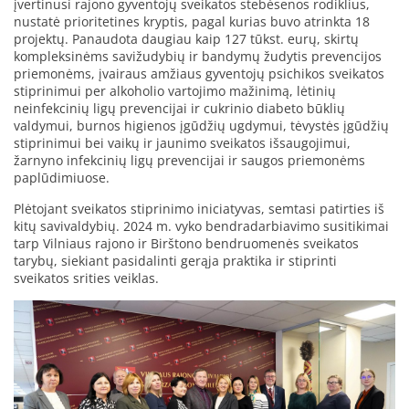
įvertinusi rajono gyventojų sveikatos stebėsenos rodiklius,
nustatė prioritetines kryptis, pagal kurias buvo atrinkta 18
projektų. Panaudota daugiau kaip 127 tūkst. eurų, skirtų
kompleksinėms savižudybių ir bandymų žudytis prevencijos
priemonėms, įvairaus amžiaus gyventojų psichikos sveikatos
stiprinimui per alkoholio vartojimo mažinimą, lėtinių
neinfekcinių ligų prevencijai ir cukrinio diabeto būklių
valdymui, burnos higienos įgūdžių ugdymui, tėvystės įgūdžių
stiprinimui bei vaikų ir jaunimo sveikatos išsaugojimui,
žarnyno infekcinių ligų prevencijai ir saugos priemonėms
paplūdimiuose.
Plėtojant sveikatos stiprinimo iniciatyvas, semtasi patirties iš
kitų savivaldybių. 2024 m. vyko bendradarbiavimo susitikimai
tarp Vilniaus rajono ir Birštono bendruomenės sveikatos
tarybų, siekiant pasidalinti gerąja praktika ir stiprinti
sveikatos srities veiklas.