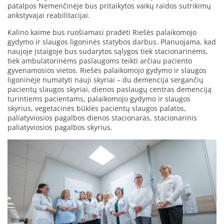
patalpos Nemenčinėje bus pritaikytos vaikų raidos sutrikimų
ankstyvajai reabilitacijai.
Kalino kaime bus ruošiamasi pradėti Riešės palaikomojo
gydymo ir slaugos ligoninės statybos darbus. Planuojama, kad
naujoje įstaigoje bus sudarytos sąlygos tiek stacionarinėms,
tiek ambulatorinėms paslaugoms teikti arčiau paciento
gyvenamosios vietos. Riešės palaikomojo gydymo ir slaugos
ligoninėje numatyti nauji skyriai – du demencija sergančių
pacientų slaugos skyriai, dienos paslaugų centras demenciją
turintiems pacientams, palaikomojo gydymo ir slaugos
skyrius, vegetacinės būklės pacientų slaugos palatos,
paliatyviosios pagalbos dienos stacionaras, stacionarinis
paliatyviosios pagalbos skyrius.