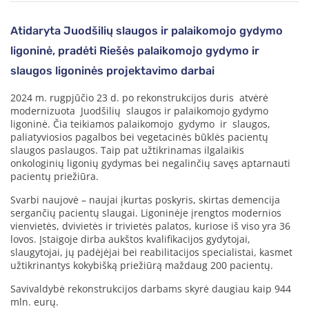
Atidaryta Juodšilių slaugos ir palaikomojo gydymo
ligoninė, pradėti Riešės palaikomojo gydymo ir
slaugos ligoninės projektavimo darbai
2024 m. rugpjūčio 23 d. po rekonstrukcijos duris atvėrė
modernizuota Juodšilių slaugos ir palaikomojo gydymo
ligoninė. Čia teikiamos palaikomojo gydymo ir slaugos,
paliatyviosios pagalbos bei vegetacinės būklės pacientų
slaugos paslaugos. Taip pat užtikrinamas ilgalaikis
onkologinių ligonių gydymas bei negalinčių savęs aptarnauti
pacientų priežiūra.
Svarbi naujovė – naujai įkurtas poskyris, skirtas demencija
sergančių pacientų slaugai. Ligoninėje įrengtos modernios
vienvietės, dvivietės ir trivietės palatos, kuriose iš viso yra 36
lovos. Įstaigoje dirba aukštos kvalifikacijos gydytojai,
slaugytojai, jų padėjėjai bei reabilitacijos specialistai, kasmet
užtikrinantys kokybišką priežiūrą maždaug 200 pacientų.
Savivaldybė rekonstrukcijos darbams skyrė daugiau kaip 944
mln. eurų.