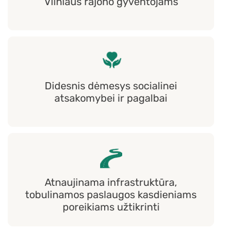
Vilniaus rajono gyventojams
Didesnis dėmesys socialinei
atsakomybei ir pagalbai
Atnaujinama infrastruktūra,
tobulinamos paslaugos kasdieniams
poreikiams užtikrinti