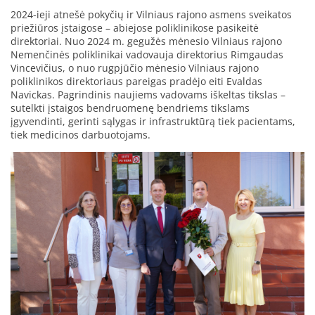
2024-ieji atnešė pokyčių ir Vilniaus rajono asmens sveikatos
priežiūros įstaigose – abiejose poliklinikose pasikeitė
direktoriai. Nuo 2024 m. gegužės mėnesio Vilniaus rajono
Nemenčinės poliklinikai vadovauja direktorius Rimgaudas
Vincevičius, o nuo rugpjūčio mėnesio Vilniaus rajono
poliklinikos direktoriaus pareigas pradėjo eiti Evaldas
Navickas. Pagrindinis naujiems vadovams iškeltas tikslas –
sutelkti įstaigos bendruomenę bendriems tikslams
įgyvendinti, gerinti sąlygas ir infrastruktūrą tiek pacientams,
tiek medicinos darbuotojams.