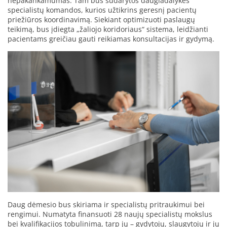
nepakankamumas. Tam bus sudarytos daugiadalykės
specialistų komandos, kurios užtikrins geresnį pacientų
priežiūros koordinavimą. Siekiant optimizuoti paslaugų
teikimą, bus įdiegta „žaliojo koridoriaus“ sistema, leidžianti
pacientams greičiau gauti reikiamas konsultacijas ir gydymą.
Daug dėmesio bus skiriama ir specialistų pritraukimui bei
rengimui. Numatyta finansuoti 28 naujų specialistų mokslus
bei kvalifikacijos tobulinimą, tarp jų – gydytojų, slaugytojų ir jų