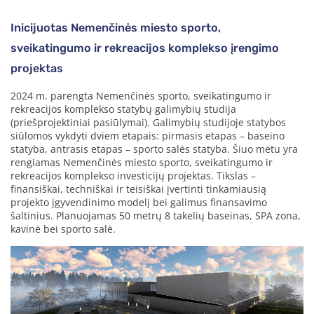
Inicijuotas Nemenčinės miesto sporto,
sveikatingumo ir rekreacijos komplekso įrengimo
projektas
2024 m. parengta Nemenčinės sporto, sveikatingumo ir
rekreacijos komplekso statybų galimybių studija
(priešprojektiniai pasiūlymai). Galimybių studijoje statybos
siūlomos vykdyti dviem etapais: pirmasis etapas – baseino
statyba, antrasis etapas – sporto salės statyba. Šiuo metu yra
rengiamas Nemenčinės miesto sporto, sveikatingumo ir
rekreacijos komplekso investicijų projektas. Tikslas –
finansiškai, techniškai ir teisiškai įvertinti tinkamiausią
projekto įgyvendinimo modelį bei galimus finansavimo
šaltinius. Planuojamas 50 metrų 8 takelių baseinas, SPA zona,
kavinė bei sporto salė.