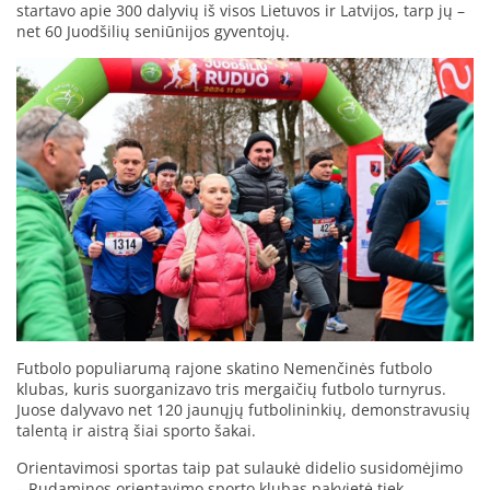
startavo apie 300 dalyvių iš visos Lietuvos ir Latvijos, tarp jų –
net 60 Juodšilių seniūnijos gyventojų.
Futbolo populiarumą rajone skatino Nemenčinės futbolo
klubas, kuris suorganizavo tris mergaičių futbolo turnyrus.
Juose dalyvavo net 120 jaunųjų futbolininkių, demonstravusių
talentą ir aistrą šiai sporto šakai.
Orientavimosi sportas taip pat sulaukė didelio susidomėjimo
– Rudaminos orientavimo sporto klubas pakvietė tiek