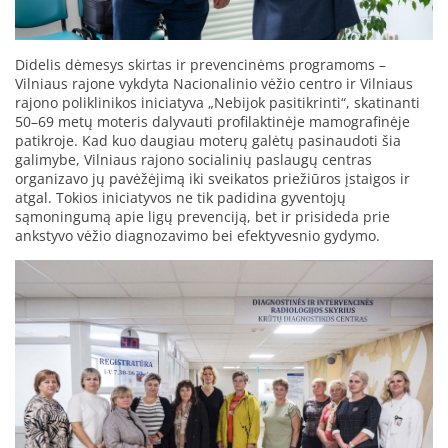
Didelis dėmesys skirtas ir prevencinėms programoms –
Vilniaus rajone vykdyta Nacionalinio vėžio centro ir Vilniaus
rajono poliklinikos iniciatyva „Nebijok pasitikrinti“, skatinanti
50–69 metų moteris dalyvauti profilaktinėje mamografinėje
patikroje. Kad kuo daugiau moterų galėtų pasinaudoti šia
galimybe, Vilniaus rajono socialinių paslaugų centras
organizavo jų pavėžėjimą iki sveikatos priežiūros įstaigos ir
atgal. Tokios iniciatyvos ne tik padidina gyventojų
sąmoningumą apie ligų prevenciją, bet ir prisideda prie
ankstyvo vėžio diagnozavimo bei efektyvesnio gydymo.