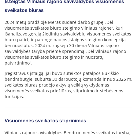
Įsteigtas Vilniaus rajono savivaldybės visuomenės
sveikatos biuras
2024 metų pradžioje Meras sudarė darbo grupę „Dėl
visuomenės sveikatos biuro steigimo Vilniaus rajone“, kuri
išanalizavo gerąją žiedinių savivaldybių visuomenės sveikatos
biurų patirtį ir parengė naujos įstaigos steigimo koncepciją
bei nuostatus. 2024 m. rugsėjo 30 dieną Vilniaus rajono
savivaldybės taryba priėmė sprendimą „Dėl Vilniaus rajono
visuomenės sveikatos biuro steigimo ir nuostatų
patvirtinimo“.
Įregistravus įstaigą, jai buvo suteiktos patalpos Bukiškio
bendrabutyje, suburta 30 darbuotojų komanda ir nuo 2025 m.
sveikatos biuras pradėjo aktyvią veiklą vykdydamas
visuomenės sveikatos priežiūros, stiprinimo ir stebėsenos
funkcijas.
Visuomenės sveikatos stiprinimas
Vilniaus rajono savivaldybės Bendruomenės sveikatos taryba,