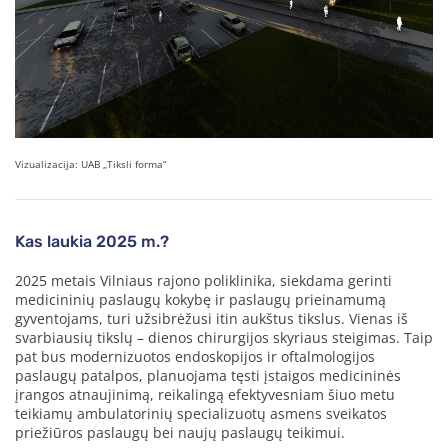
Vizualizacija: UAB „Tiksli forma“
Kas laukia 2025 m.?
2025 metais Vilniaus rajono poliklinika, siekdama gerinti
medicininių paslaugų kokybę ir paslaugų prieinamumą
gyventojams, turi užsibrėžusi itin aukštus tikslus. Vienas iš
svarbiausių tikslų – dienos chirurgijos skyriaus steigimas. Taip
pat bus modernizuotos endoskopijos ir oftalmologijos
paslaugų patalpos, planuojama tęsti įstaigos medicininės
įrangos atnaujinimą, reikalingą efektyvesniam šiuo metu
teikiamų ambulatorinių specializuotų asmens sveikatos
priežiūros paslaugų bei naujų paslaugų teikimui.