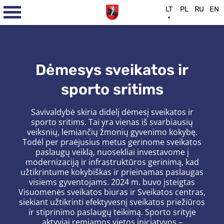
LT
PL
RU
EN
Dėmesys sveikatos ir
sporto sritims
Savivaldybė skiria didelį dėmesį sveikatos ir
sporto sritims. Tai yra vienas iš svarbiausių
veiksnių, lemiančių žmonių gyvenimo kokybę.
Todėl per praėjusius metus gerinome sveikatos
paslaugų veiklą, nuosekliai investavome į
modernizaciją ir infrastruktūros gerinimą, kad
užtikrintume kokybiškas ir prieinamas paslaugas
visiems gyventojams. 2024 m. buvo įsteigtas
Visuomenės sveikatos biuras ir Sveikatos centras,
siekiant užtikrinti efektyvesnį sveikatos priežiūros
ir stiprinimo paslaugų teikimą. Sporto srityje
aktyviai remiamos vietos iniciatyvos –