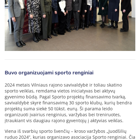
Buvo organizuojami sporto renginiai
2024 metais Vilniaus rajono savivaldybė ir toliau skatino
sporto veiklas, remdama vietos iniciatyvas bei aktyvų
gyvenimo būdą. Pagal Sporto projektų finansavimo tvarką,
savivaldybė skyrė finansavimą 30 sporto klubų, kurių bendra
projektų suma siekė 50 tūkst. eurų. Ši parama leido
organizuoti įvairius renginius, varžybas bei treniruotes,
įtraukiant vis daugiau rajono gyventojų į aktyvias veiklas.
Viena iš svarbių sporto švenčių – kroso varžybos „Juodšilių
ruduo 2024“, kurias organizavo asociacija Sporto renginiai. Čia