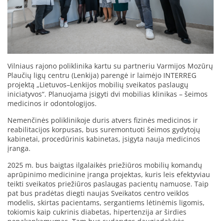
Vilniaus rajono poliklinika kartu su partneriu Varmijos Mozūrų
Plaučių ligų centru (Lenkija) parengė ir laimėjo INTERREG
projektą „Lietuvos–Lenkijos mobilių sveikatos paslaugų
iniciatyvos“. Planuojama įsigyti dvi mobilias klinikas – šeimos
medicinos ir odontologijos.
Nemenčinės poliklinikoje duris atvers fizinės medicinos ir
reabilitacijos korpusas, bus suremontuoti šeimos gydytojų
kabinetai, procedūrinis kabinetas, įsigyta nauja medicinos
įranga.
2025 m. bus baigtas ilgalaikės priežiūros mobilių komandų
aprūpinimo medicinine įranga projektas, kuris leis efektyviau
teikti sveikatos priežiūros paslaugas pacientų namuose. Taip
pat bus pradėtas diegti naujas Sveikatos centro veiklos
modelis, skirtas pacientams, sergantiems lėtinėmis ligomis,
tokiomis kaip cukrinis diabetas, hipertenzija ar širdies