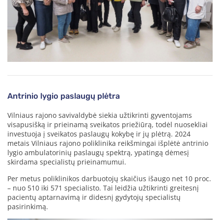
Antrinio lygio paslaugų plėtra
Vilniaus rajono savivaldybė siekia užtikrinti gyventojams
visapusišką ir prieinamą sveikatos priežiūrą, todėl nuosekliai
investuoja į sveikatos paslaugų kokybę ir jų plėtrą. 2024
metais Vilniaus rajono poliklinika reikšmingai išplėtė antrinio
lygio ambulatorinių paslaugų spektrą, ypatingą dėmesį
skirdama specialistų prieinamumui.
Per metus poliklinikos darbuotojų skaičius išaugo net 10 proc.
– nuo 510 iki 571 specialisto. Tai leidžia užtikrinti greitesnį
pacientų aptarnavimą ir didesnį gydytojų specialistų
pasirinkimą.