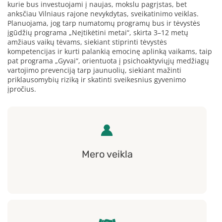
kurie bus investuojami į naujas, mokslu pagrįstas, bet
anksčiau Vilniaus rajone nevykdytas, sveikatinimo veiklas.
Planuojama, jog tarp numatomų programų bus ir tėvystės
įgūdžių programa „Neįtikėtini metai“, skirta 3–12 metų
amžiaus vaikų tėvams, siekiant stiprinti tėvystės
kompetencijas ir kurti palankią emocinę aplinką vaikams, taip
pat programa „Gyvai“, orientuota į psichoaktyviųjų medžiagų
vartojimo prevenciją tarp jaunuolių, siekiant mažinti
priklausomybių riziką ir skatinti sveikesnius gyvenimo
įpročius.
Mero veikla