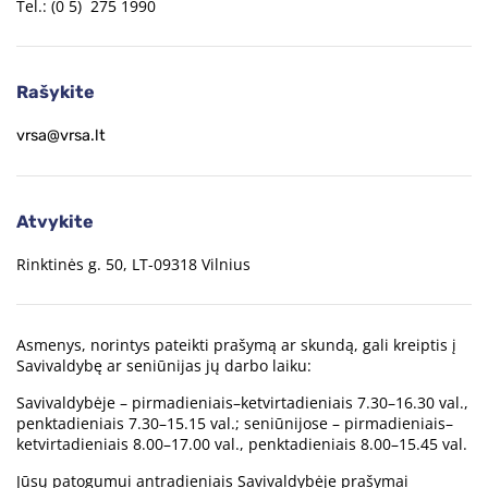
Tel.: (0 5) 275 1990
Rašykite
vrsa@vrsa.lt
Atvykite
Rinktinės g. 50, LT-09318 Vilnius
Asmenys, norintys pateikti prašymą ar skundą, gali kreiptis į
Savivaldybę ar seniūnijas jų darbo laiku:
Savivaldybėje – pirmadieniais–ketvirtadieniais 7.30–16.30 val.,
penktadieniais 7.30–15.15 val.; seniūnijose – pirmadieniais–
ketvirtadieniais 8.00–17.00 val., penktadieniais 8.00–15.45 val.
Jūsų patogumui antradieniais Savivaldybėje prašymai