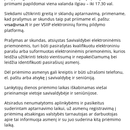
priimami papildomai viena valanda ilgiau – iki 17.30 val.
Siekdami užtikrinti greitą ir sklandų aptarnavimą, primename,
kad prašymus ar skundus taip pat priimame el. paštu:
ir per VSIIP elektroninių formų pildymo
vrsa@vrsa.lt
platformą.
Prašymas ar skundas, atsiųstas Savivaldybei elektroninėmis
priemonėmis, turi būti pasirašytas kvalifikuotu elektroniniu
parašu arba suformuotas elektroninėmis priemonėmis, kurios
leidžia užtikrinti teksto vientisumą ir nepakeičiamumą bei
leidžia identifikuoti pasirašiusį asmenį.
Dėl priėmimo asmenys gali kreiptis ir būti užrašomi telefonu,
el. paštu arba atvykę į savivaldybę ir seniūniją.
Lankytojų dienos priėmimo laikas iškabinamas viešai
prieinamoje vietoje savivaldybėje ir seniūnijose.
Atsiradus nenumatytoms aplinkybėms ir pasikeitus
suderintam aptarnavimo laikui, už asmenų registravimą į
priėmimą atsakingas valstybės tarnautojas ar darbuotojas
apie tai informuoja asmenį ir su juo suderina kitą priėmimo
laiką.