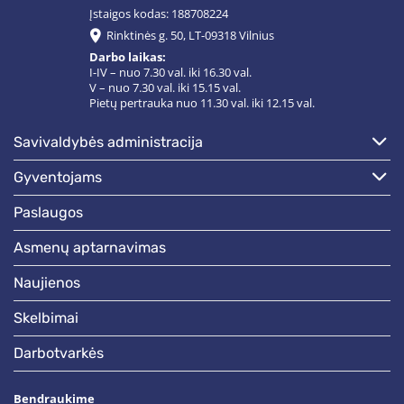
Įstaigos kodas: 188708224
Rinktinės g. 50, LT-09318 Vilnius
Darbo laikas:
I-IV – nuo 7.30 val. iki 16.30 val.
V – nuo 7.30 val. iki 15.15 val.
Pietų pertrauka nuo 11.30 val. iki 12.15 val.
savivaldybės administracija
gyventojams
paslaugos
asmenų aptarnavimas
naujienos
skelbimai
darbotvarkės
Bendraukime