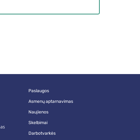
paslaugos
asmenų aptarnavimas
naujienos
skelbimai
mas
darbotvarkės