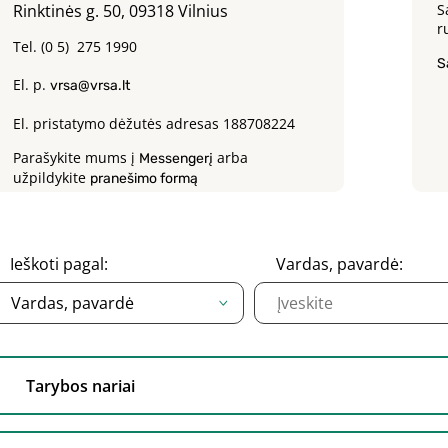
Rinktinės g. 50, 09318 Vilnius
S
r
Tel. (0 5) 275 1990
S
El. p.
vrsa@vrsa.lt
El. pristatymo dėžutės adresas 188708224
Parašykite mums į
arba
Messengerį
užpildykite
pranešimo formą
Ieškoti pagal:
Vardas, pavardė
:
Vardas, pavardė
Tarybos nariai