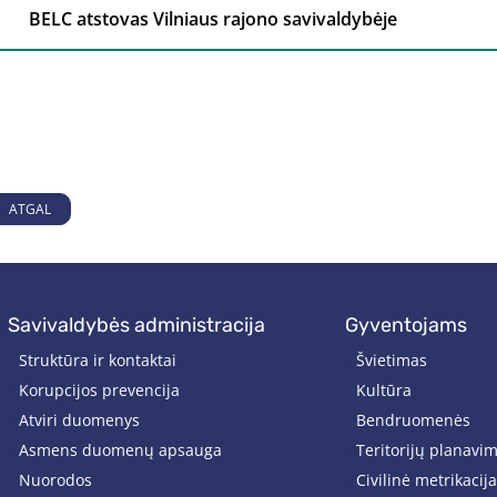
BELC atstovas Vilniaus rajono savivaldybėje
ATGAL
savivaldybės administracija
gyventojams
Struktūra ir kontaktai
Švietimas
Korupcijos prevencija
Kultūra
Atviri duomenys
Bendruomenės
Asmens duomenų apsauga
Teritorijų planavi
Nuorodos
Civilinė metrikacija