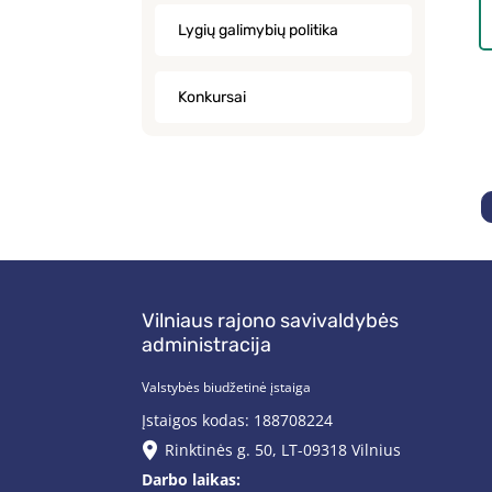
Lygių galimybių politika
Konkursai
Vilniaus rajono savivaldybės
administracija
Valstybės biudžetinė įstaiga
Įstaigos kodas: 188708224
Rinktinės g. 50, LT-09318 Vilnius
Darbo laikas: