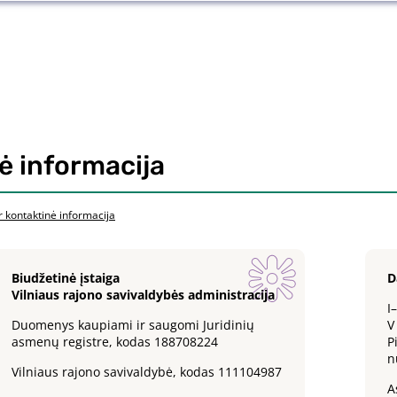
ė informacija
r kontaktinė informacija
Biudžetinė įstaiga
D
Vilniaus rajono savivaldybės administracija
I
Duomenys kaupiami ir saugomi Juridinių
V
asmenų registre, kodas 188708224
P
n
Vilniaus rajono savivaldybė, kodas 111104987
A