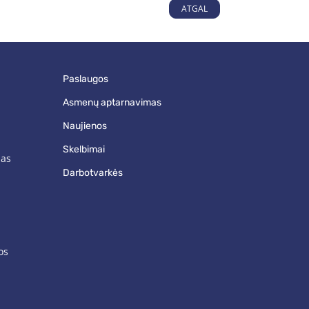
ATGAL
paslaugos
asmenų aptarnavimas
naujienos
skelbimai
mas
darbotvarkės
os