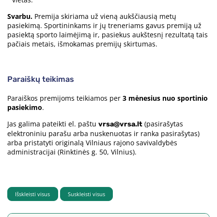
Svarbu.
Premija skiriama už vieną aukščiausią metų
pasiekimą. Sportininkams ir jų treneriams gavus premiją už
pasiektą sporto laimėjimą ir, pasiekus aukštesnį rezultatą tais
pačiais metais, išmokamas premijų skirtumas.
Paraiškų teikimas
Paraiškos premijoms teikiamos per
3 mėnesius nuo sportinio
pasiekimo
.
Jas galima pateikti el. paštu
(pasirašytas
vrsa@vrsa.lt
elektroniniu parašu arba nuskenuotas ir ranka pasirašytas)
arba pristatyti originalą Vilniaus rajono savivaldybės
administracijai (Rinktinės g. 50, Vilnius).
Išskleisti visus
Suskleisti visus