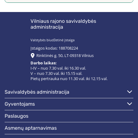
Vilniaus rajono savivaldybės
administracija
Valstybės biudžetinė įstaiga
Įstaigos kodas: 188708224
Rinktinės g. 50, LT-09318 Vilnius
Darbo laikas:
I-IV – nuo 7.30 val. iki 16.30 val.
V – nuo 7.30 val. iki 15.15 val.
Pietų pertrauka nuo 11.30 val. iki 12.15 val.
savivaldybės administracija
gyventojams
paslaugos
asmenų aptarnavimas