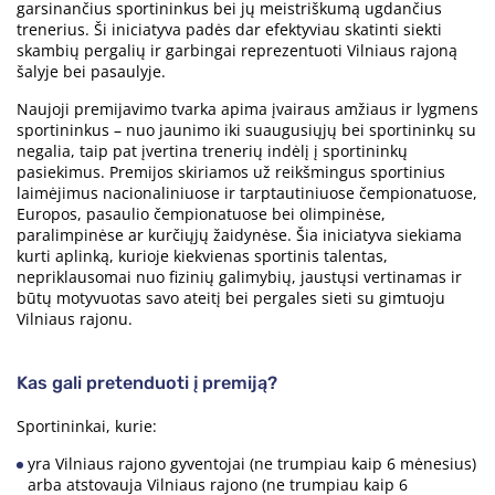
garsinančius sportininkus bei jų meistriškumą ugdančius
trenerius. Ši iniciatyva padės dar efektyviau skatinti siekti
skambių pergalių ir garbingai reprezentuoti Vilniaus rajoną
šalyje bei pasaulyje.
Naujoji premijavimo tvarka apima įvairaus amžiaus ir lygmens
sportininkus – nuo jaunimo iki suaugusiųjų bei sportininkų su
negalia, taip pat įvertina trenerių indėlį į sportininkų
pasiekimus. Premijos skiriamos už reikšmingus sportinius
laimėjimus nacionaliniuose ir tarptautiniuose čempionatuose,
Europos, pasaulio čempionatuose bei olimpinėse,
paralimpinėse ar kurčiųjų žaidynėse. Šia iniciatyva siekiama
kurti aplinką, kurioje kiekvienas sportinis talentas,
nepriklausomai nuo fizinių galimybių, jaustųsi vertinamas ir
būtų motyvuotas savo ateitį bei pergales sieti su gimtuoju
Vilniaus rajonu.
Kas gali pretenduoti į premiją?
Sportininkai, kurie:
yra Vilniaus rajono gyventojai (ne trumpiau kaip 6 mėnesius)
arba atstovauja Vilniaus rajono (ne trumpiau kaip 6