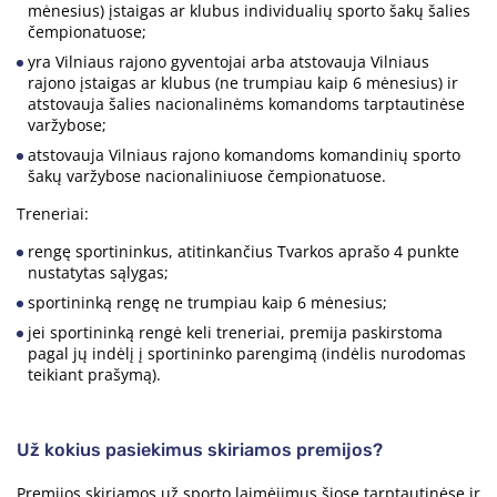
mėnesius) įstaigas ar klubus individualių sporto šakų šalies
čempionatuose;
yra Vilniaus rajono gyventojai arba atstovauja Vilniaus
rajono įstaigas ar klubus (ne trumpiau kaip 6 mėnesius) ir
atstovauja šalies nacionalinėms komandoms tarptautinėse
varžybose;
atstovauja Vilniaus rajono komandoms komandinių sporto
šakų varžybose nacionaliniuose čempionatuose.
Treneriai:
rengę sportininkus, atitinkančius Tvarkos aprašo 4 punkte
nustatytas sąlygas;
sportininką rengę ne trumpiau kaip 6 mėnesius;
jei sportininką rengė keli treneriai, premija paskirstoma
pagal jų indėlį į sportininko parengimą (indėlis nurodomas
teikiant prašymą).
Už kokius pasiekimus skiriamos premijos?
Premijos skiriamos už sporto laimėjimus šiose tarptautinėse ir