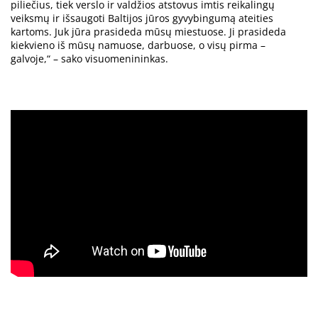
piliečius, tiek verslo ir valdžios atstovus imtis reikalingų
veiksmų ir išsaugoti Baltijos jūros gyvybingumą ateities
kartoms. Juk jūra prasideda mūsų miestuose. Ji prasideda
kiekvieno iš mūsų namuose, darbuose, o visų pirma –
galvoje,“ – sako visuomenininkas.