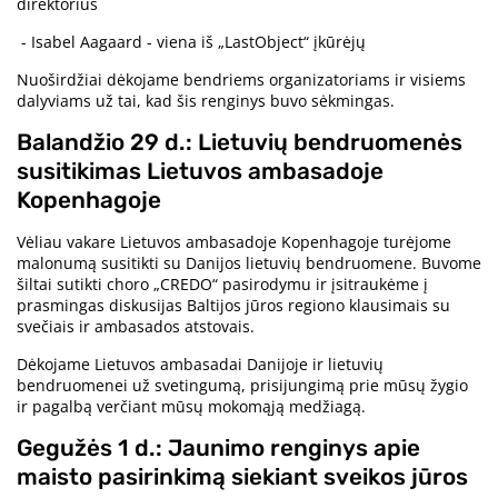
direktorius
- Isabel Aagaard - viena iš „LastObject“ įkūrėjų
Nuoširdžiai dėkojame bendriems organizatoriams ir visiems
dalyviams už tai, kad šis renginys buvo sėkmingas.
Balandžio 29 d.: Lietuvių bendruomenės
susitikimas Lietuvos ambasadoje
Kopenhagoje
Vėliau vakare Lietuvos ambasadoje Kopenhagoje turėjome
malonumą susitikti su Danijos lietuvių bendruomene. Buvome
šiltai sutikti choro „CREDO“ pasirodymu ir įsitraukėme į
prasmingas diskusijas Baltijos jūros regiono klausimais su
svečiais ir ambasados atstovais.
Dėkojame Lietuvos ambasadai Danijoje ir lietuvių
bendruomenei už svetingumą, prisijungimą prie mūsų žygio
ir pagalbą verčiant mūsų mokomąją medžiagą.
Gegužės 1 d.: Jaunimo renginys apie
maisto pasirinkimą siekiant sveikos jūros