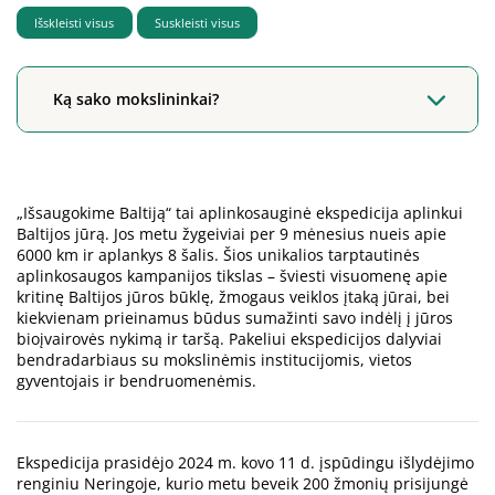
Išskleisti visus
Suskleisti visus
Ką sako mokslininkai?
„Išsaugokime Baltiją“ tai aplinkosauginė ekspedicija aplinkui
Baltijos jūrą. Jos metu žygeiviai per 9 mėnesius nueis apie
6000 km ir aplankys 8 šalis. Šios unikalios tarptautinės
aplinkosaugos kampanijos tikslas – šviesti visuomenę apie
kritinę Baltijos jūros būklę, žmogaus veiklos įtaką jūrai, bei
kiekvienam prieinamus būdus sumažinti savo indėlį į jūros
bioįvairovės nykimą ir taršą. Pakeliui ekspedicijos dalyviai
bendradarbiaus su mokslinėmis institucijomis, vietos
gyventojais ir bendruomenėmis.
Ekspedicija prasidėjo 2024 m. kovo 11 d. įspūdingu išlydėjimo
renginiu Neringoje, kurio metu beveik 200 žmonių prisijungė