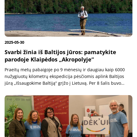
2025-05-30
Svarbi žinia iš Baltijos jūros: pamatykite
parodoje Klaipėdos „Akropolyje“
Praeitų metų pabaigoje po 9 mėnesių ir daugiau kaip 6000
nužygiuotų kilometrų ekspedicija pėsčiomis aplink Baltijos
jūrą „Išsaugokime Baltiją“ grįžo į Lietuvą. Per 8 šalis buvo
nešama žinia, kad Baltijos jūra yra viena iš 5 labiausiai
užterštų...