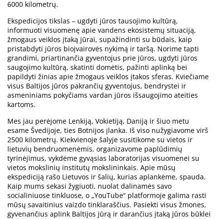
6000 kilometrų.
Ekspedicijos tikslas – ugdyti jūros tausojimo kultūrą,
informuoti visuomenę apie vandens ekosistemų situaciją,
žmogaus veiklos įtaką jūrai, supažindinti su būdais, kaip
pristabdyti jūros bioįvairovės nykimą ir taršą. Norime tapti
grandimi, priartinančia gyventojus prie jūros, ugdyti jūros
saugojimo kultūrą, skatinti domėtis, pažinti aplinką bei
papildyti žinias apie žmogaus veiklos įtakos sferas. Kviečiame
visus Baltijos jūros pakrančių gyventojus, bendrystei ir
asmeniniams pokyčiams vardan jūros išsaugojimo ateities
kartoms.
Mes jau perėjome Lenkiją, Vokietiją, Daniją ir šiuo metu
esame Švedijoje, ties Botnijos įlanka. Iš viso nužygiavome virš
2500 kilometrų. Kiekvienoje šalyje susitikome su vietos ir
lietuvių bendruomenėmis, organizavome paplūdimių
tyrinėjimus, vykdėme gyvąsias laboratorijas visuomenei su
vietos mokslinių institutų mokslininkais. Apie mūsų
ekspediciją rašo Lietuvos ir šalių, kurias aplankėme, spauda.
Kaip mums sekasi žygiuoti, nuolat dalinamės savo
socialiniuose tinkluose, o „YouTube“ platformoje galima rasti
mūsų savaitinius vaizdo tinklaraščius. Pasiekti visus žmones,
gyvenančius aplink Baltijos jūrą ir darančius įtaką jūros būklei