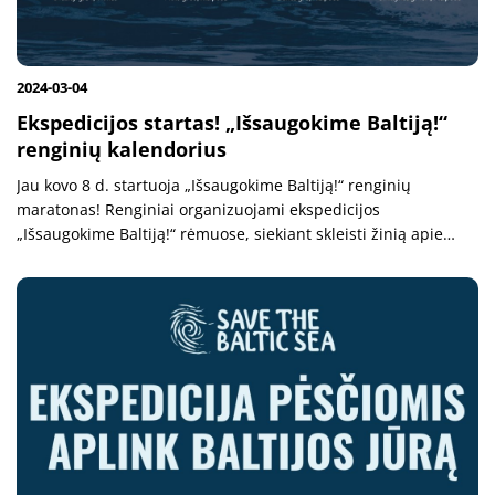
2024-03-04
Ekspedicijos startas! „Išsaugokime Baltiją!“
renginių kalendorius
Jau kovo 8 d. startuoja „Išsaugokime Baltiją!“ renginių
maratonas! Renginiai organizuojami ekspedicijos
„Išsaugokime Baltiją!“ rėmuose, siekiant skleisti žinią apie
Baltijos jūros užterštumą ir skatinti Baltijos regiono
visuomenę rinktis tvaresnę...