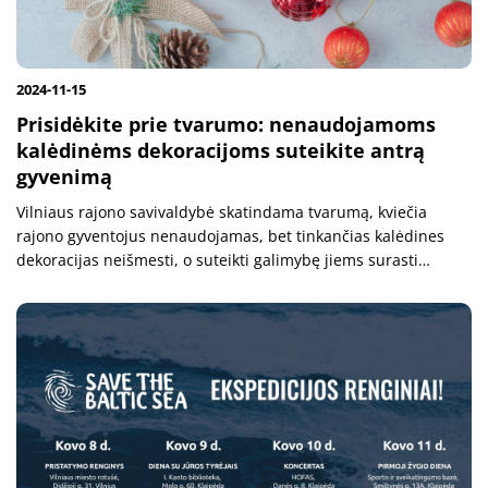
2024-11-15
Prisidėkite prie tvarumo: nenaudojamoms
kalėdinėms dekoracijoms suteikite antrą
gyvenimą
Vilniaus rajono savivaldybė skatindama tvarumą, kviečia
rajono gyventojus nenaudojamas, bet tinkančias kalėdines
dekoracijas neišmesti, o suteikti galimybę jiems surasti
naujus namus. Nuo lapkričio 18 d. iki gruodžio 2 d. kviečiame
gyventojus...