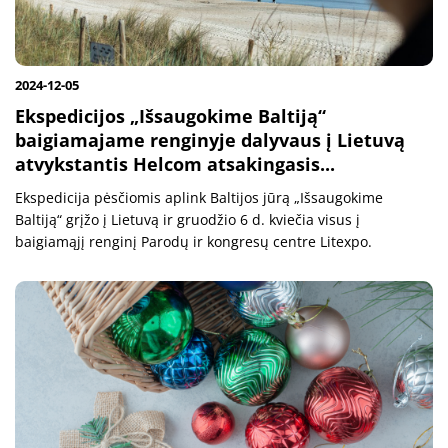
2024-12-05
Ekspedicijos „Išsaugokime Baltiją“
baigiamajame renginyje dalyvaus į Lietuvą
atvykstantis Helcom atsakingasis...
Ekspedicija pėsčiomis aplink Baltijos jūrą „Išsaugokime
Baltiją“ grįžo į Lietuvą ir gruodžio 6 d. kviečia visus į
baigiamąjį renginį Parodų ir kongresų centre Litexpo.