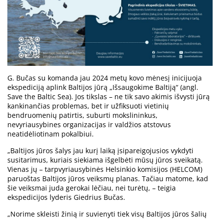
G. Bučas su komanda jau 2024 metų kovo mėnesį inicijuoja
ekspediciją aplink Baltijos jūrą „Išsaugokime Baltiją“ (angl.
Save the Baltic Sea). Jos tikslas – ne tik savo akimis išvysti jūrą
kankinančias problemas, bet ir užfiksuoti vietinių
bendruomenių patirtis, suburti mokslininkus,
nevyriausybines organizacijas ir valdžios atstovus
neatidėliotinam pokalbiui.
„Baltijos jūros šalys jau kurį laiką įsipareigojusios vykdyti
susitarimus, kuriais siekiama išgelbėti mūsų jūros sveikatą.
Vienas jų – tarpvyriausybinės Helsinkio komisijos (HELCOM)
paruoštas Baltijos jūros veiksmų planas. Tačiau matome, kad
šie veiksmai juda gerokai lėčiau, nei turėtų, – teigia
ekspedicijos lyderis Giedrius Bučas.
„Norime skleisti žinią ir suvienyti tiek visų Baltijos jūros šalių