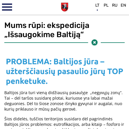
LT
PL
RU
EN
Mums rūpi: ekspedicija
„Išsaugokime Baltiją“
Baltijos jūra turi vieną didžiausių pasaulyje „negyvųjų zonų“.
Tai – dėl taršos susidarę plotai, kuriuose yra labai mažai
deguonies. Dėl to šiose zonose išnyko gyvųnai ir augalai, nuo
kurių priklauso ir mūsų pačių gerovė.
Šios didelės, tuščios teritorijos susidaro dėl pagrindinės
Baltijos jūros problemos: eutrofikacijos, arba kitaip – fosforo ir