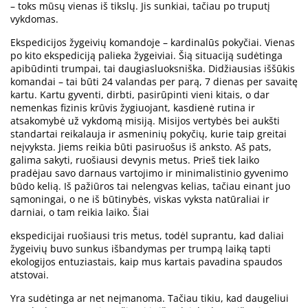
– toks mūsų vienas iš tikslų. Jis sunkiai, tačiau po truputį
vykdomas.
Ekspedicijos žygeivių komandoje – kardinalūs pokyčiai. Vienas
po kito ekspediciją palieka žygeiviai. Šią situaciją sudėtinga
apibūdinti trumpai, tai daugiasluoksniška. Didžiausias iššūkis
komandai – tai būti 24 valandas per parą, 7 dienas per savaitę
kartu. Kartu gyventi, dirbti, pasirūpinti vieni kitais, o dar
nemenkas fizinis krūvis žygiuojant, kasdienė rutina ir
atsakomybė už vykdomą misiją. Misijos vertybės bei aukšti
standartai reikalauja ir asmeninių pokyčių, kurie taip greitai
neįvyksta. Jiems reikia būti pasiruošus iš anksto. Aš pats,
galima sakyti, ruošiausi devynis metus. Prieš tiek laiko
pradėjau savo darnaus vartojimo ir minimalistinio gyvenimo
būdo kelią. Iš pažiūros tai nelengvas kelias, tačiau einant juo
sąmoningai, o ne iš būtinybės, viskas vyksta natūraliai ir
darniai, o tam reikia laiko. Šiai
ekspedicijai ruošiausi tris metus, todėl suprantu, kad daliai
žygeivių buvo sunkus išbandymas per trumpą laiką tapti
ekologijos entuziastais, kaip mus kartais pavadina spaudos
atstovai.
Yra sudėtinga ar net neįmanoma. Tačiau tikiu, kad daugeliui