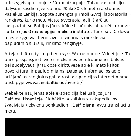
prie žygeivių pirmojoje 20 km atkarpoje. Toliau ekspedicijos
dalyviai kasdien įveikia nuo 20 iki 30 kilometrų atstumus.
Pasiekus Lenkiją, Sopote surengta pirmoji Gyvoji laboratorija –
renginys, kurio metu vietos gyventojai gali iš arčiau
susipažinti su Baltijos jūros būkle ir būdais jai padėti, drauge
su
. Taip pat, Darlowo
Lenkijos Okeanologijos mokslo institutu
mieste žygeiviai bendravo su vietiniais moksleiviais
paplūdimio šiukšlių rinkimo renginyje.
Artėjanti jūros tyrimų diena vyks Warnemünde, Vokietijoje. Tai
puiki proga išgirsti vietos mokslinės bendruomenės balsus
bei sudalyvauti įtraukiose dirbtuvėse apie klimato kaitos
poveikį jūrai ir paplūdimiams. Daugiau informacijos apie
artėjančius renginius galite rasti ekspedicijos internetiniame
puslapyje
www.savebaltic.eu/events/
Stebėkite naujienas apie ekspediciją bei Baltijos jūrą
. Stebėkite pokalbius su ekspedicijos
Delfi multimedijoje
žygeiviais kiekvieną penktadienį „
” gyvų transliacijų
Delfi diena
metu.