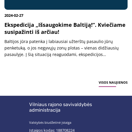
2024-02-27
Ekspedicija „Išsaugokime Baltiją!“. Kviečiame
susipažinti iš arčiau!
Baltijos jūra patenka į labiausiai užterštų pasaulio jūrų
penketuką, o jos negyvųjų zonų plotas – vienas didžiausių
pasaulyje. Į šią situaciją reaguodami, ekspedicijos
„Išsaugokime Baltiją!“ nariai pavasarį leisis į beprecedentę
kelionę pėsčiomis...
VISOS NAUJIENOS
Vilniaus rajono savivaldybės
administracija
Valstybės biudžetinė įstaiga
Įstaigos kodas: 188708224