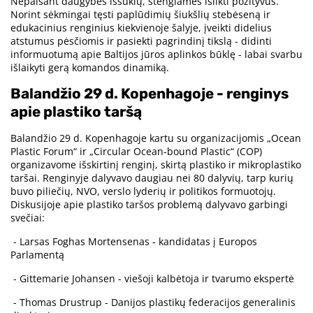
Nepaisant daugybės iššūkių, stengiamės išlikti pozityvūs.
Norint sėkmingai tęsti paplūdimių šiukšlių stebėseną ir
edukacinius renginius kiekvienoje šalyje, įveikti didelius
atstumus pėsčiomis ir pasiekti pagrindinį tikslą - didinti
informuotumą apie Baltijos jūros aplinkos būklę - labai svarbu
išlaikyti gerą komandos dinamiką.
Balandžio 29 d. Kopenhagoje - renginys
apie plastiko taršą
Balandžio 29 d. Kopenhagoje kartu su organizacijomis „Ocean
Plastic Forum“ ir „Circular Ocean-bound Plastic“ (COP)
organizavome išskirtinį renginį, skirtą plastiko ir mikroplastiko
taršai. Renginyje dalyvavo daugiau nei 80 dalyvių, tarp kurių
buvo piliečių, NVO, verslo lyderių ir politikos formuotojų.
Diskusijoje apie plastiko taršos problemą dalyvavo garbingi
svečiai:
- Larsas Foghas Mortensenas - kandidatas į Europos
Parlamentą
- Gittemarie Johansen - viešoji kalbėtoja ir tvarumo ekspertė
- Thomas Drustrup - Danijos plastikų federacijos generalinis