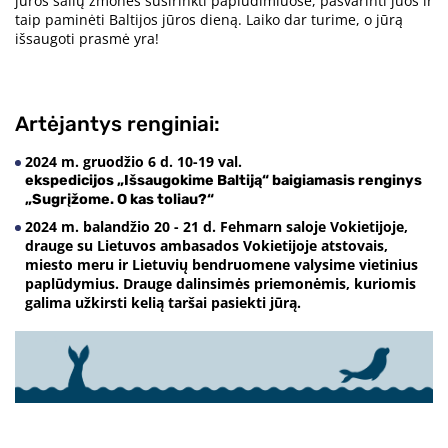
jūros šalių žmones susirinkti paplūdimiuose, pašvarinti juos ir
taip paminėti Baltijos jūros dieną. Laiko dar turime, o jūrą
išsaugoti prasmė yra!
Artėjantys renginiai:
2024 m. gruodžio 6 d. 10-19 val.
ekspedicijos „Išsaugokime Baltiją“ baigiamasis renginys
„Sugrįžome. O kas toliau?“
2024 m. balandžio 20 - 21 d. Fehmarn saloje Vokietijoje,
drauge su Lietuvos ambasados Vokietijoje atstovais,
miesto meru ir Lietuvių bendruomene valysime vietinius
paplūdymius. Drauge dalinsimės priemonėmis, kuriomis
galima užkirsti kelią taršai pasiekti jūrą.