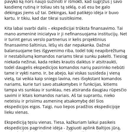
pavyko ką nors naujo sužinoti ir išmokti, kad sugrįžus į savo
kasdienę rutiną ir toliau sės tą sėklą, o aš esu be galo
dėkingas jiems už tai. Dėkingas, kad patikėjo idėja ir buvo
kartu. Ir tikiu, kad dar tikrai susitiksime.
Kita labai svarbi dalis – ekspedicijai trūksta finansavimo. Tai
mano asmeninė iniciatyva ir ji nefinansuojama institucijų. Net
ir turint gerus verslo partnerius ir kelis projektinius
finansavimo šaltinius, lėšų vis dar nepakanka. Dažnai
balansuojame ties išgyvenimo riba, todėl tokį neapibrėžtumą
ir nestabilumą komandos nariams tikrai sunku pakelti. Tiesiog
niekada nežinai, kada reikės krautis daiktus ir atsitraukti,
todėl daugelis ekspedicijos komandos narių pasirinko nebūti
tame ir vykti namo. Ir, be abejo, kai viskas susideda į vieną
vietą, tai veikia kaip sniego lavina, nes išvykstant komandos
nariams, kurie turi savo atsakomybes ir funkcijas, kitiems
tampa vis sunkiau ir sunkiau, nes atsiranda daugiau rūpesčio
savimi ir kitais komandos nariais. Aš tai suprantu, nieko
neteisiu ir prisiimu asmeninę atsakomybę dėl šios
ekspedicijos eigos. Taigi, nuo liepos pradžios ekspedicijoje
lieku vienas.
Ekspediciją tęsiu vienas. Tiesa, kažkuriam laikui pasikeis
ekspedicijos pagrindinė idėja - žygiuoti aplink Baltijos jūrą,