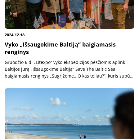
2024-12-18
Vyko „Išsaugokime Baltiją” baigiamasis
renginys
Gruodžio 6 d. „Litexpo“ vyko ekspedicijos pėsčiomis aplink
Baltijos jūrą „Išsaugokime Baltiją“ Save The Baltic Sea
baigiamasis renginys „Sugrįžome...O kas toliau?“, kuris subūrė
įvairių institucijų atstovus ir neabejingus savo aplinkai,
gamtai ir...