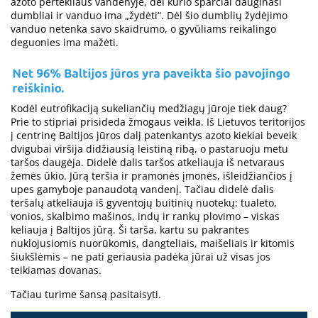
azoto pertekliaus vandenyje, dėl kurio sparčiai dauginasi
dumbliai ir vanduo ima „žydėti“. Dėl šio dumblių žydėjimo
vanduo netenka savo skaidrumo, o gyvūliams reikalingo
deguonies ima mažėti.
Kodėl eutrofikaciją sukeliančių medžiagų jūroje tiek daug?
Prie to stipriai prisideda žmogaus veikla. Iš Lietuvos teritorijos
į centrinę Baltijos jūros dalį patenkantys azoto kiekiai beveik
dvigubai viršija didžiausią leistiną ribą, o pastaruoju metu
taršos daugėja. Didelė dalis taršos atkeliauja iš netvaraus
žemės ūkio. Jūrą teršia ir pramonės įmonės, išleidžiančios į
upes gamyboje panaudotą vandenį. Tačiau didelė dalis
teršalų atkeliauja iš gyventojų buitinių nuotekų: tualeto,
vonios, skalbimo mašinos, indų ir rankų plovimo – viskas
keliauja į Baltijos jūrą. Ši tarša, kartu su pakrantes
nuklojusiomis nuorūkomis, dangteliais, maišeliais ir kitomis
šiukšlėmis – ne pati geriausia padėka jūrai už visas jos
teikiamas dovanas.
Tačiau turime šansą pasitaisyti.