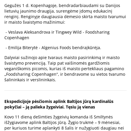
Gegužės 1 d. Kopenhagoje, bendradarbiaudami su Danijos
lietuvių jaunimo draugija, surengėme įdomų edukacinį
renginį. Renginyje daugiausia dėmesio skirta maisto tvarumui
ir maisto švaistymo mažinimui:
- Veslava Aleksandrova ir Tingwey Wild - Foodsharing
Copenhagen
- Emilija Biterytė - Algenius Foods bendraįkūrėja.
Dalyviai sužinojo apie tvaraus maisto pasirinkimą ir maisto
švaistymo prevenciją. Taip pat vaišinomės gardžiomis
veganiškomis picomis, kurias iš maisto pertekliaus pagamino
„Foodsharing Copenhagen“, ir bendravome su vietos tvarumo
šalininkais ir verslininkais.
Ekspedicijoje pėsčiomis aplink Baltijos jūrą kardinalūs
pokyčiai – ją palieka žygeiviai. Tęsiu ją vienas
Kovo 11 dieną dešimties žygeivių komanda iš Smiltynės
išžygiavome aplink Baltijos jūrą. Žygio trukmė – 9 mėnesiai,
per kuriuos turime aplankyti 8 šalis ir nužygiuoti daugiau nei