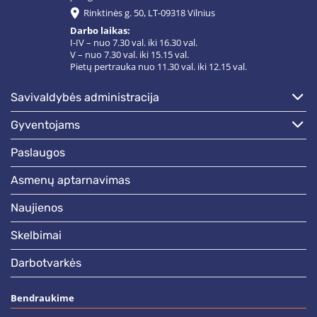
Rinktinės g. 50, LT-09318 Vilnius
Darbo laikas:
I-IV – nuo 7.30 val. iki 16.30 val.
V – nuo 7.30 val. iki 15.15 val.
Pietų pertrauka nuo 11.30 val. iki 12.15 val.
savivaldybės administracija
gyventojams
paslaugos
asmenų aptarnavimas
naujienos
skelbimai
darbotvarkės
Bendraukime