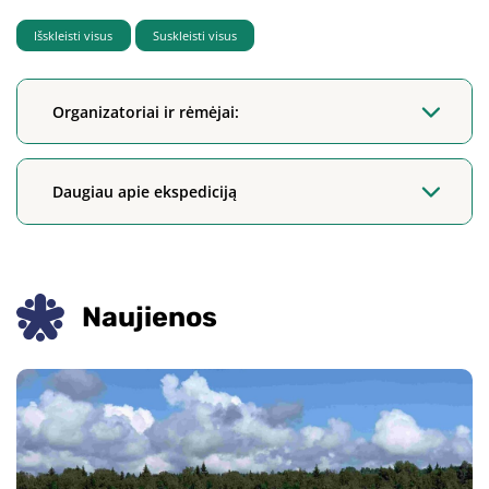
Išskleisti visus
Suskleisti visus
Organizatoriai ir rėmėjai:
Daugiau apie ekspediciją
Naujienos