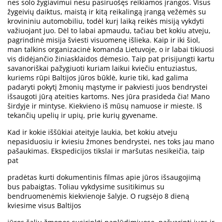
nes solo žygiavimui nesu pasiruošęs reikiamos įrangos. Visus
žygeivių daiktus, maistą ir kitą reikalingą įrangą vežėmės su
krovininiu automobiliu, todėl kurį laiką reikės misiją vykdyti
važiuojant juo. Dėl to labai apmaudu, tačiau bet kokiu atveju,
pagrindinė misija šviesti visuomenę išlieka. Kaip ir iki šiol,
man talkins organizacinė komanda Lietuvoje, o ir labai tikiuosi
vis didėjančio žiniasklaidos dėmesio. Taip pat prisijungti kartu
savanoriškai pažygiuoti kuriam laikui kviečiu entuziastus,
kuriems rūpi Baltijos jūros būklė, kurie tiki, kad galima
padaryti pokytį žmonių mąstyme ir pakviesti juos bendrystei
išsaugoti jūrą ateities kartoms. Nes jūra prasideda čia! Mano
širdyje ir mintyse. Kiekvieno iš mūsų namuose ir mieste. Iš
tekančių upelių ir upių, prie kurių gyvename.
Kad ir kokie iššūkiai ateityje laukia, bet kokiu atveju
nepasiduosiu ir kviesiu žmones bendrystei, nes toks jau mano
pašaukimas. Ekspedicijos tikslai ir maršutas nesikeičia, taip
pat
pradėtas kurti dokumentinis filmas apie jūros išsaugojimą
bus pabaigtas. Toliau vykdysime susitikimus su
bendruomenėmis kiekvienoje šalyje. O rugsėjo 8 dieną
kviesime visus Baltijos