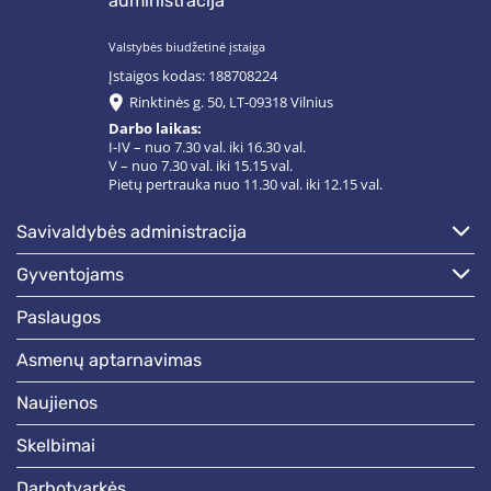
administracija
Valstybės biudžetinė įstaiga
Įstaigos kodas: 188708224
Rinktinės g. 50, LT-09318 Vilnius
Darbo laikas:
I-IV – nuo 7.30 val. iki 16.30 val.
V – nuo 7.30 val. iki 15.15 val.
Pietų pertrauka nuo 11.30 val. iki 12.15 val.
savivaldybės administracija
gyventojams
paslaugos
asmenų aptarnavimas
naujienos
skelbimai
darbotvarkės