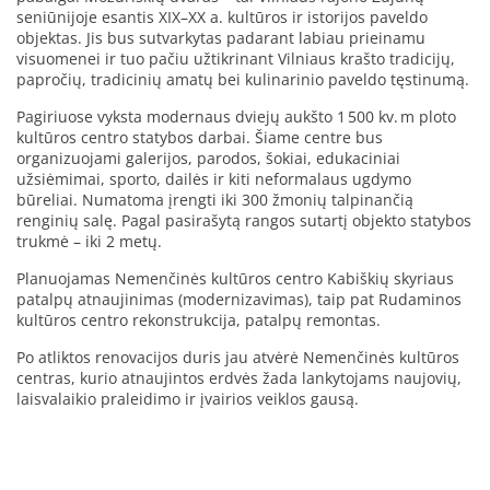
seniūnijoje esantis XIX–XX a. kultūros ir istorijos paveldo
objektas. Jis bus sutvarkytas padarant labiau prieinamu
visuomenei ir tuo pačiu užtikrinant Vilniaus krašto tradicijų,
papročių, tradicinių amatų bei kulinarinio paveldo tęstinumą.
Pagiriuose vyksta modernaus dviejų aukšto 1 500 kv. m ploto
kultūros centro statybos darbai. Šiame centre bus
organizuojami galerijos, parodos, šokiai, edukaciniai
užsiėmimai, sporto, dailės ir kiti neformalaus ugdymo
būreliai. Numatoma įrengti iki 300 žmonių talpinančią
renginių salę. Pagal pasirašytą rangos sutartį objekto statybos
trukmė – iki 2 metų.
Planuojamas Nemenčinės kultūros centro Kabiškių skyriaus
patalpų atnaujinimas (modernizavimas), taip pat Rudaminos
kultūros centro rekonstrukcija, patalpų remontas.
Po atliktos renovacijos duris jau atvėrė Nemenčinės kultūros
centras, kurio atnaujintos erdvės žada lankytojams naujovių,
laisvalaikio praleidimo ir įvairios veiklos gausą.