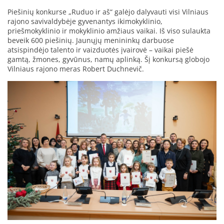
Piešinių konkurse „Ruduo ir aš“ galėjo dalyvauti visi Vilniaus
rajono savivaldybėje gyvenantys ikimokyklinio,
priešmokyklinio ir mokyklinio amžiaus vaikai. Iš viso sulaukta
beveik 600 piešinių. Jaunųjų menininkų darbuose
atsispindėjo talento ir vaizduotės įvairovė – vaikai piešė
gamtą, žmones, gyvūnus, namų aplinką. Šį konkursą globojo
Vilniaus rajono meras Robert Duchnevič.