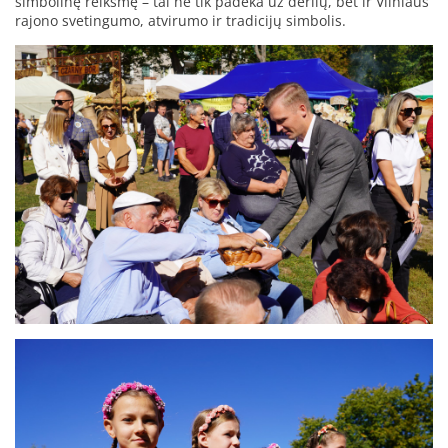
simbolinę reikšmę – tai ne tik padėka už derlių, bet ir Vilniaus
rajono svetingumo, atvirumo ir tradicijų simbolis.