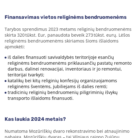
Finansavimas vietos religinėms bendruomenėms
Tarybos sprendimus 2023 metams religinių bendruomenėms
skirta 320 tūkst. Eur, panaudota beveik 273 tūkst. eurų. Lėšos
religinėms bendruomenėms skiriamos šioms išlaidoms
apmokėti:
iš dalies finansuoti savivaldybės teritorijoje esančių
religinėms bendruomenėms priklausančių pastatų remonto
darbus, dalinei renovacijai, inventoriaus ir jo remontui,
teritorijai tvarkyti;
katalikų bei kitų religinių konfesijų organizuojamoms
religinėms šventėms, jubiliejams iš dalies remti;
tradicinių religinių bendruomenių piligriminių išvykų
transporto išlaidoms finansuoti.
Kas laukia 2024 metais?
Numatoma Mozūriškių dvaro rekonstravimo bei atnaujinimo
pabaiga. Mozūriškių dvaras – tai Vilniaus rajono Zujūnų