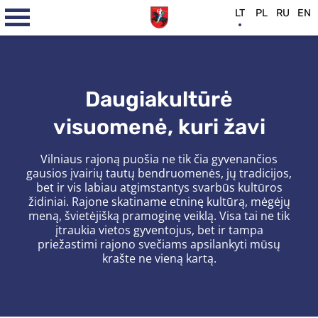
LT
PL
RU
EN
Daugiakultūrė
visuomenė, kuri žavi
Vilniaus rajoną puošia ne tik čia gyvenančios
gausios įvairių tautų bendruomenės, jų tradicijos,
bet ir vis labiau atgimstantys svarbūs kultūros
židiniai. Rajone skatiname etninę kultūrą, mėgėjų
meną, švietėjišką pramoginę veiklą. Visa tai ne tik
įtraukia vietos gyventojus, bet ir tampa
priežastimi rajono svečiams apsilankyti mūsų
krašte ne vieną kartą.