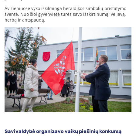
Avižieniuose vyko iškilminga heraldikos simbolių pristatymo
šventė. Nuo šiol gyvenvietė turės savo išskirtinumą: vėliavą,
herbą ir antspaudą.
Savivaldybė organizavo vaikų piešinių konkursą