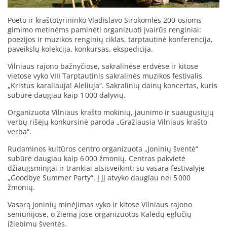
Poeto ir kraštotyrininko Vladislavo Sirokomlės 200-osioms
gimimo metinėms paminėti organizuoti įvairūs renginiai:
poezijos ir muzikos renginių ciklas, tarptautinė konferencija,
paveikslų kolekcija, konkursas, ekspedicija.
Vilniaus rajono bažnyčiose, sakralinėse erdvėse ir kitose
vietose vyko VIII Tarptautinis sakralinės muzikos festivalis
„Kristus karaliauja! Aleliuja“. Sakralinių dainų koncertas, kuris
subūrė daugiau kaip 1 000 dalyvių.
Organizuota Vilniaus krašto mokinių, jaunimo ir suaugusiųjų
verbų rišėjų konkursinė paroda „Gražiausia Vilniaus krašto
verba“.
Rudaminos kultūros centro organizuota „Joninių šventė“
subūrė daugiau kaip 6 000 žmonių. Centras pakvietė
džiaugsmingai ir trankiai atsisveikinti su vasara festivalyje
„Goodbye Summer Party“. Į jį atvyko daugiau nei 5 000
žmonių.
Vasarą Joninių minėjimas vyko ir kitose Vilniaus rajono
seniūnijose, o žiemą jose organizuotos Kalėdų eglučių
įžiebimų šventės.