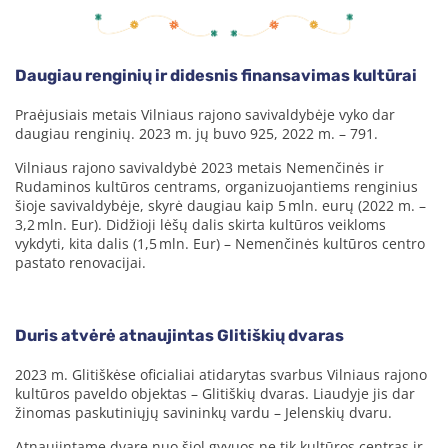
Daugiau renginių ir didesnis finansavimas kultūrai
Praėjusiais metais Vilniaus rajono savivaldybėje vyko dar
daugiau renginių. 2023 m. jų buvo 925, 2022 m. – 791.
Vilniaus rajono savivaldybė 2023 metais Nemenčinės ir
Rudaminos kultūros centrams, organizuojantiems renginius
šioje savivaldybėje, skyrė daugiau kaip 5 mln. eurų (2022 m. –
3,2 mln. Eur). Didžioji lėšų dalis skirta kultūros veikloms
vykdyti, kita dalis (1,5 mln. Eur) – Nemenčinės kultūros centro
pastato renovacijai.
Duris atvėrė atnaujintas Glitiškių dvaras
2023 m. Glitiškėse oficialiai atidarytas svarbus Vilniaus rajono
kultūros paveldo objektas – Glitiškių dvaras. Liaudyje jis dar
žinomas paskutiniųjų savininkų vardu – Jelenskių dvaru.
Atnaujintame dvare nuo šiol gyvuos ne tik kultūros centras ir