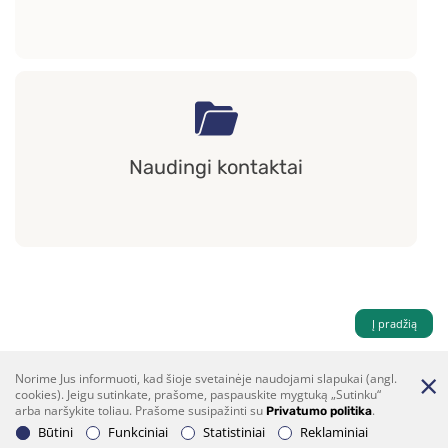
Naudingi kontaktai
Į pradžią
Norime Jus informuoti, kad šioje svetainėje naudojami slapukai (angl.
cookies). Jeigu sutinkate, prašome, paspauskite mygtuką „Sutinku“
arba naršykite toliau. Prašome susipažinti su
.
Privatumo politika
Būtini
Funkciniai
Statistiniai
Reklaminiai