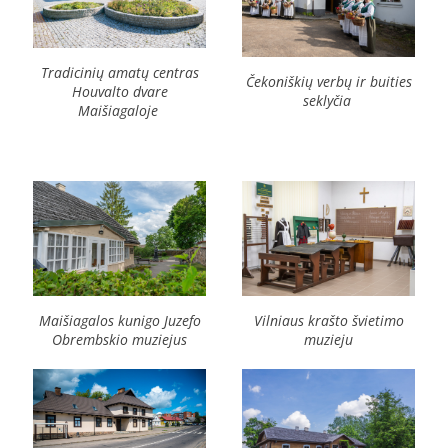
Tradicinių amatų centras
Čekoniškių verbų ir buities
Houvalto dvare
seklyčia
Maišiagaloje
Maišiagalos kunigo Juzefo
Vilniaus krašto švietimo
Obrembskio muziejus
muzieju