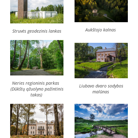
Aukštojo kalnas
Struvės geodezinis lankas
Neries regioninis parkas
Liubavo dvaro sodybos
(Dūkštų ąžuolyno pažintinis
malūnas
takas)