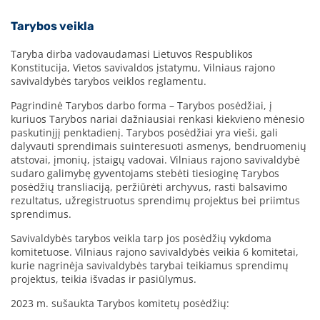
Tarybos veikla
Taryba dirba vadovaudamasi Lietuvos Respublikos
Konstitucija, Vietos savivaldos įstatymu, Vilniaus rajono
savivaldybės tarybos veiklos reglamentu.
Pagrindinė Tarybos darbo forma – Tarybos posėdžiai, į
kuriuos Tarybos nariai dažniausiai renkasi kiekvieno mėnesio
paskutinįjį penktadienį. Tarybos posėdžiai yra vieši, gali
dalyvauti sprendimais suinteresuoti asmenys, bendruomenių
atstovai, įmonių, įstaigų vadovai. Vilniaus rajono savivaldybė
sudaro galimybę gyventojams stebėti tiesioginę Tarybos
posėdžių transliaciją, peržiūrėti archyvus, rasti balsavimo
rezultatus, užregistruotus sprendimų projektus bei priimtus
sprendimus.
Savivaldybės tarybos veikla tarp jos posėdžių vykdoma
komitetuose. Vilniaus rajono savivaldybės veikia 6 komitetai,
kurie nagrinėja savivaldybės tarybai teikiamus sprendimų
projektus, teikia išvadas ir pasiūlymus.
2023 m. sušaukta Tarybos komitetų posėdžių: