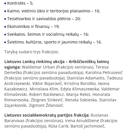
Kontrolės – 5;
Kaimo, vietinio ūkio ir teritorijos planavimo – 16;
Teisėtvarkos ir savivaldos plėtros – 20;
Ekonomikos ir finansų – 19;
Sveikatos, šeimos ir socialinių reikalų – 16;
Švietimo, kultūros, sporto ir jaunimo reikalų – 16.
Tarybą sudaro trys frakcijos:
Lietuvos Lenkų rinkimų akcija – Krikščioniškų šeimų
sąjunga:
Waldemar Urban (frakcijos seniūnas), Teresa
Demeško (frakcijos seniūno pavaduotoja), Karolina Petrusevič
(frakcijos seniūno pavaduotoja), Stanislav Adamaitis, Tadeusz
Andrzejewski, Viktor Bojarovič, Kristina Boroško, Iwona
Kazakiewicz, Miroslava Klim, Edyta Klimaszewska, Valdemar
Klimaševski, Robert Rackiewicz, Marija Rekst, Honorata
Romanovska, Zbignev Sinkevič, Renata Sobieska, Stanislav
Zajankovski, Zigmont Ždanovič.
Lietuvos socialdemokratų partijos frakcija:
Ruslanas
Baranovas (frakcijos seniūnas), Irena Aniukštienė (frakcijos
seniūno pavaduotoja), Rūta Carik, Bartoš Jachimovič,