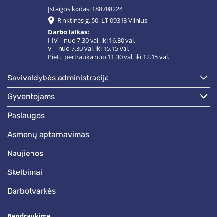
Įstaigos kodas: 188708224
Rinktinės g. 50, LT-09318 Vilnius
Darbo laikas:
I-IV – nuo 7.30 val. iki 16.30 val.
V – nuo 7.30 val. iki 15.15 val.
Pietų pertrauka nuo 11.30 val. iki 12.15 val.
savivaldybės administracija
gyventojams
paslaugos
asmenų aptarnavimas
naujienos
skelbimai
darbotvarkės
Bendraukime