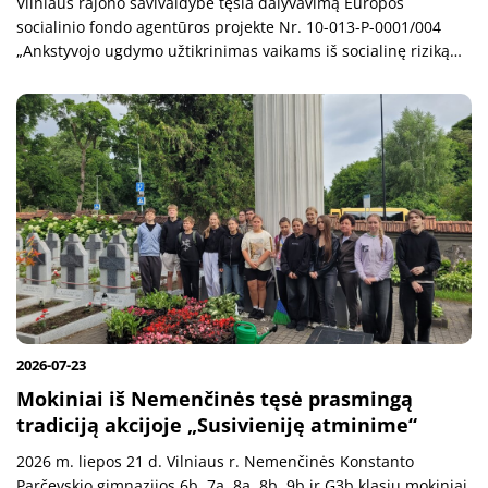
Vilniaus rajono savivaldybė tęsia dalyvavimą Europos
socialinio fondo agentūros projekte Nr. 10-013-P-0001/004
„Ankstyvojo ugdymo užtikrinimas vaikams iš socialinę riziką
patiriančių šeimų“. Iniciatyva orientuota į vieną jautriausių
visuomenės...
2026-07-23
Mokiniai iš Nemenčinės tęsė prasmingą
tradiciją akcijoje „Susivieniję atminime“
2026 m. liepos 21 d. Vilniaus r. Nemenčinės Konstanto
Parčevskio gimnazijos 6b, 7a, 8a, 8b, 9b ir G3b klasių mokiniai