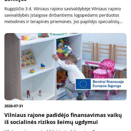
Rugpjūčio 3 d. Vilniaus rajono savivaldybėje Vilniaus rajono
savivaldybės įstaigose dirbantiems logopedams perduotos
metodinės ir terapinės priemonės. Jos papildys specialistų
naudojamų ugdymo ir terapijos priemonių arsenalą bei
prisidės prie dar...
2026-07-31
Vilniaus rajone padidėjo finansavimas vaikų
iš socialinės rizikos šeimų ugdymui