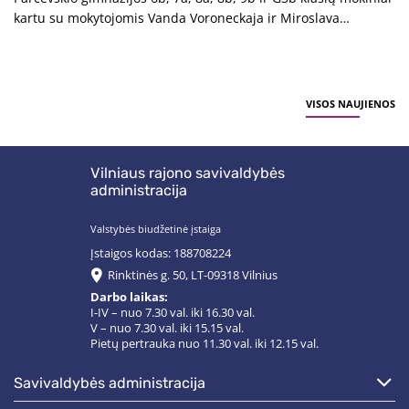
kartu su mokytojomis Vanda Voroneckaja ir Miroslava
Vrublevska dalyvavo socialinėje-pilietinėje akcijoje „Susivieniję
atminime“,...
VISOS NAUJIENOS
Vilniaus rajono savivaldybės
administracija
Valstybės biudžetinė įstaiga
Įstaigos kodas: 188708224
Rinktinės g. 50, LT-09318 Vilnius
Darbo laikas:
I-IV – nuo 7.30 val. iki 16.30 val.
V – nuo 7.30 val. iki 15.15 val.
Pietų pertrauka nuo 11.30 val. iki 12.15 val.
savivaldybės administracija