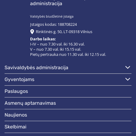
administracija
Valstybės biudžetinė įstaiga
Įstaigos kodas: 188708224
Rinktinės g. 50, LT-09318 Vilnius
Darbo laikas:
I-IV – nuo 7.30 val. iki 16.30 val.
V – nuo 7.30 val. iki 15.15 val.
Pietų pertrauka nuo 11.30 val. iki 12.15 val.
savivaldybės administracija
gyventojams
paslaugos
asmenų aptarnavimas
naujienos
skelbimai