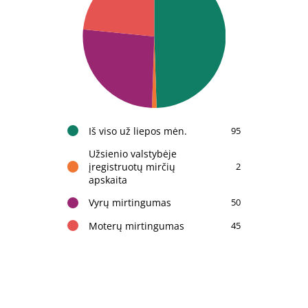
Iš viso už liepos mėn.
95
Užsienio valstybėje
įregistruotų mirčių
2
apskaita
Vyrų mirtingumas
50
Moterų mirtingumas
45