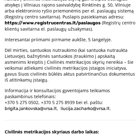
atvykęs į Vilniaus rajono savivaldybę Rinktinės g. 50, Vilniuje
arba elektroninio ryšio priemonėmis per el. paslaugų sistemą
(Registrų centro savitarna). Puslapis pasiekiamas adresu:
(Registrų centro
https://www.registrucentras.lt/paslaugos
klientų savitarna el. paslaugų užsakymas).
Interesantai priimami pirmame aukšte, 5 langelyje.
Dėl mirties, santuokos nutraukimo (kai santuoka nutraukta
Lietuvoje), bažnytinės santuokos įtraukimo į apskaitą
asmenims kreiptis į Civilinės metrikacijos skyrių nereikia – šie
veiksmai atliekami civilinės metrikacijos įstaigos iniciatyva,
gavus šiuos civilinės būklės aktus patvirtinančius dokumentus
iš atitinkamų įstaigų.
Informacija ir konsultacijos gyventojams teikiamos
paskambinus telefonais:
+370 5 275 0502, +370 5 275 8939 bei el. paštu:
,
.
brigita.jankovska@vrsa.lt
liucija.zacharko@vrsa.lt
Civilinės metrikacijos skyriaus darbo laikas: