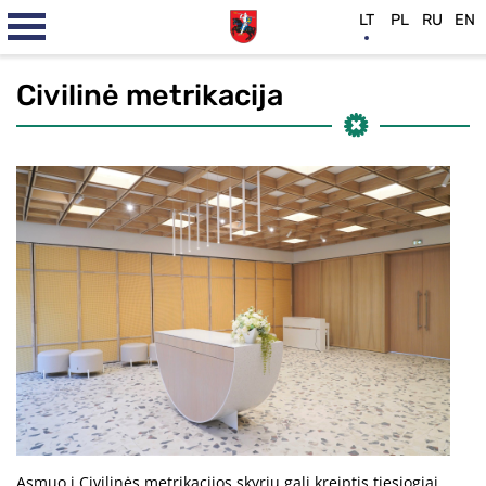
LT
PL
RU
EN
Civilinė metrikacija
Asmuo į Civilinės metrikacijos skyrių gali kreiptis tiesiogiai,