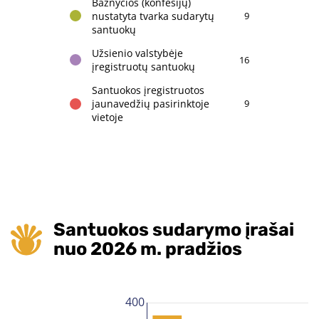
Bažnyčios (konfesijų)
nustatyta tvarka sudarytų
9
santuokų
Užsienio valstybėje
16
įregistruotų santuokų
Santuokos įregistruotos
jaunavedžių pasirinktoje
9
vietoje
Santuokos sudarymo įrašai
nuo 2026 m. pradžios