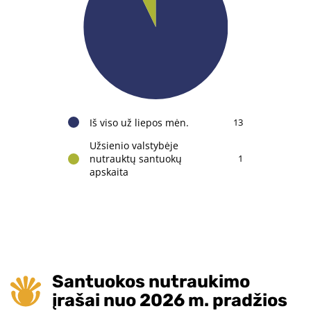
Iš viso už liepos mėn.
13
Užsienio valstybėje
nutrauktų santuokų
1
apskaita
Santuokos nutraukimo
įrašai nuo 2026 m. pradžios