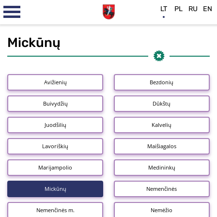
LT
PL
RU
EN
Mickūnų
Avižienių
Bezdonių
Buivydžių
Dūkštų
Juodšilių
Kalvelių
Lavoriškių
Maišiagalos
Marijampolio
Medininkų
Mickūnų
Nemenčinės
Nemenčinės m.
Nemėžio