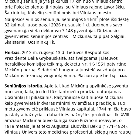
Mickūnų seniūnija yra įsikūrusi 17 km nuo Vilniaus centro
prie Polocko plento. Ji ribojasi su Vilniaus rajono Lavoriškių,
Šatrininkų, Kalvelių seniūnijomis bei Vilniaus miesto
2
Naujosios Vilnios seniūnija. Seniūnijos 54 km
plote išsidėstę
32 kaimai. Juose pagal 2026 m. sausio 1 d. duomenis savo
gyvenamąją vietą deklaravo 7 148 gyventojai. Didžiausios
gyvenvietės: seniūnijos centras –
Mickūnai, taip pat Galgiai,
Skaisteriai, Uosininkų I k.
Herbas.
2013 m. rugsėjo 13 d. Lietuvos Respublikos
Prezidentė Dalia Grybauskaitė, atsižvelgdama į Lietuvos
heraldikos komisijos teikimą, dekretu Nr. 1K-1561 patvirtino
Mickūnų herbą. Sidabrinė banguota juostelė vaizduoja pro
Mickūnus tekančią vingiuotą Vilnią. Plačiau apie herbą –
čia.
Seniūnijos istorija.
Apie tai, kad Mickūnų apylinkėse gyventa
nuo senų laikų įrodo I tūkstantmečio pradžia datuojamas
Uosininkų III piliakalnis. Rašytiniuose šaltiniuose Mickūnai
kaip gyvenvietė ir dvaras minimi XV amžiaus pradžioje. Tuo
metu gyvenvietė priklausė Vilniaus kapitulai. 1744 m. čia buvo
pastatyta bažnyčia – dabartinės bažnyčios prototipas. Iki XVIII
amžiaus Mickūnai buvo kunigaikščio Puzino nuosavybė, o
1818 metais jie atiteko Augustui Liudvikui Bekiu (1771–1824),
Vilniaus Universiteto medicinos profesoriui, skiepų nuo raupų