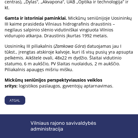
centras), „Dylas“, „Akvapona“, UAB „Optika ir technologija” ir
kt.
Gamta ir istoriniai paminklai.
Mickūnų seniūnijoje Uosininkų
III kaime prasideda Vilniaus hidrografinis draustinis –
negilaus salpinio slėnio vidutiniškai vingiuota Vilnios
vidurupio atkarpa. Draustinis įkurtas 1992 metais.
Uosininkų III piliakalnis (
Zamkowa Góra
) datuojamas jau I
tūkst., įrengtas atskiroje kalvoje, kuri iš visų pusių yra apsupta
pelkėmis. Aikštelė ovali, 48x22 m dydžio. Šlaitai vidutinio
statumo, 6 m aukščio, PV šlaitas nuolaidus, 2 m aukščio.
Piliakalnis apaugęs mišriu mišku.
Mickūnų seniūnijos perspektyviausios veiklos
sritys:
logistikos paslaugos, gyventojų aptarnavimas.
ATGAL
Vilniaus rajono savivaldybės
administracija