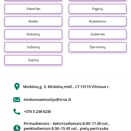
Paberžės
Pagirių
Riešės
Rudaminos
Rukainių
Sudervės
Sužionių
Šatrininkų
Zujūnų
Mickūnų g. 3, Mickūnų mstl., LT-13115 Vilniaus r.
mickunuseniunija@vrsa.lt
+370 5 238 6230
Pirmadieniais – ketvirtadieniais 8.00–17.00 val.,
penktadieniais 8.00–15.45 val., pietų pertrauka