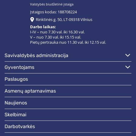
Valstybės biudžetinė įstaiga
Įstaigos kodas: 188708224
Rinktinės g. 50, LT-09318 Vilnius
Darbo laikas:
I-IV – nuo 7.30 val. iki 16.30 val.
V – nuo 7.30 val. iki 15.15 val.
Pietų pertrauka nuo 11.30 val. iki 12.15 val.
savivaldybės administracija
gyventojams
paslaugos
asmenų aptarnavimas
naujienos
skelbimai
darbotvarkės