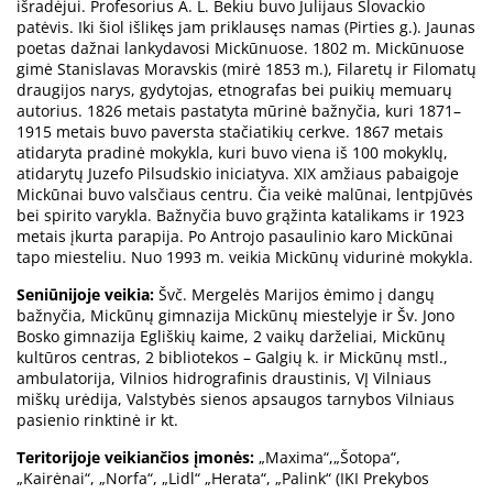
išradėjui. Profesorius A. L. Bekiu buvo Julijaus Slovackio
patėvis. Iki šiol išlikęs jam priklausęs namas (Pirties g.). Jaunas
poetas dažnai lankydavosi Mickūnuose. 1802 m. Mickūnuose
gimė Stanislavas Moravskis (mirė 1853 m.), Filaretų ir Filomatų
draugijos narys, gydytojas, etnografas bei puikių memuarų
autorius. 1826 metais pastatyta mūrinė bažnyčia, kuri 1871–
1915 metais buvo paversta stačiatikių cerkve. 1867 metais
atidaryta pradinė mokykla, kuri buvo viena iš 100 mokyklų,
atidarytų Juzefo Pilsudskio iniciatyva. XIX amžiaus pabaigoje
Mickūnai buvo valsčiaus centru. Čia veikė malūnai, lentpjūvės
bei spirito varykla. Bažnyčia buvo grąžinta katalikams ir 1923
metais įkurta parapija. Po Antrojo pasaulinio karo Mickūnai
tapo miesteliu. Nuo 1993 m. veikia Mickūnų vidurinė mokykla.
Seniūnijoje veikia:
Švč. Mergelės Marijos ėmimo į dangų
bažnyčia, Mickūnų gimnazija Mickūnų miestelyje ir Šv. Jono
Bosko gimnazija Egliškių kaime, 2 vaikų darželiai, Mickūnų
kultūros centras, 2 bibliotekos – Galgių k. ir Mickūnų mstl.,
ambulatorija, Vilnios hidrografinis draustinis, VĮ Vilniaus
miškų urėdija, Valstybės sienos apsaugos tarnybos Vilniaus
pasienio rinktinė ir kt.
Teritorijoje veikiančios įmonės:
„Maxima“,„Šotopa“,
„Kairėnai“, „Norfa“, „Lidl“ „Herata“, „Palink“ (IKI Prekybos