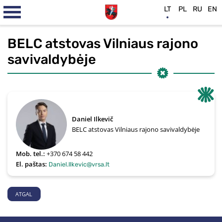
LT
PL
RU
EN
BELC atstovas Vilniaus rajono
savivaldybėje
Daniel Ilkevič
BELC atstovas Vilniaus rajono savivaldybėje
Mob. tel.:
+370 674 58 442
El. paštas:
Daniel.Ilkevic@vrsa.lt
ATGAL