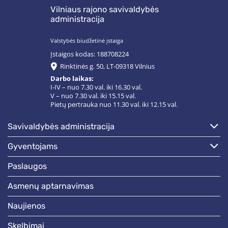
Vilniaus rajono savivaldybės
administracija
Valstybės biudžetinė įstaiga
Įstaigos kodas: 188708224
Rinktinės g. 50, LT-09318 Vilnius
Darbo laikas:
I-IV – nuo 7.30 val. iki 16.30 val.
V – nuo 7.30 val. iki 15.15 val.
Pietų pertrauka nuo 11.30 val. iki 12.15 val.
savivaldybės administracija
gyventojams
paslaugos
asmenų aptarnavimas
naujienos
skelbimai