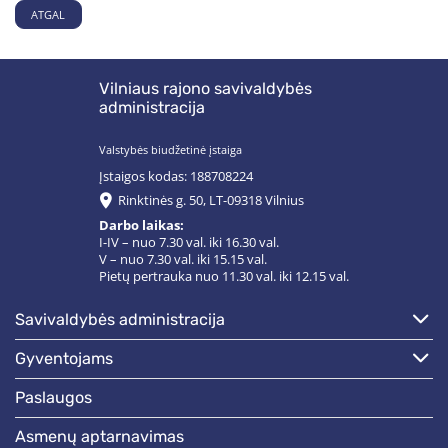
ATGAL
Vilniaus rajono savivaldybės
administracija
Valstybės biudžetinė įstaiga
Įstaigos kodas: 188708224
Rinktinės g. 50, LT-09318 Vilnius
Darbo laikas:
I-IV – nuo 7.30 val. iki 16.30 val.
V – nuo 7.30 val. iki 15.15 val.
Pietų pertrauka nuo 11.30 val. iki 12.15 val.
savivaldybės administracija
gyventojams
paslaugos
asmenų aptarnavimas