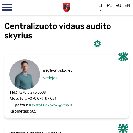
LT
PL
RU
EN
Centralizuoto vidaus audito
skyrius
Kšyštof Rakovski
Vedėjas
Tel.:
+370 5 275 5608
Mob. tel.:
+370 679  97 651
El. paštas:
Ksystof.Rakovski@vrsa.lt
Kabinetas:
505