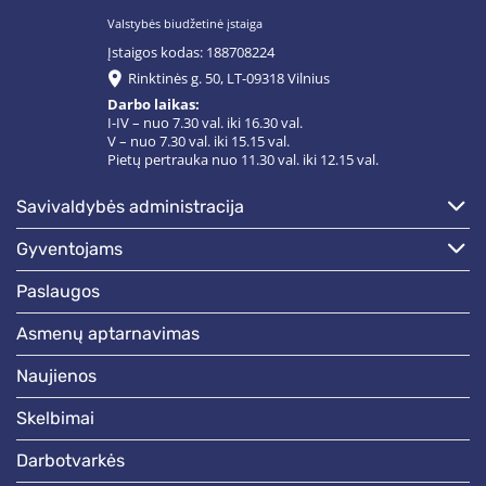
Valstybės biudžetinė įstaiga
Įstaigos kodas: 188708224
Rinktinės g. 50, LT-09318 Vilnius
Darbo laikas:
I-IV – nuo 7.30 val. iki 16.30 val.
V – nuo 7.30 val. iki 15.15 val.
Pietų pertrauka nuo 11.30 val. iki 12.15 val.
savivaldybės administracija
gyventojams
paslaugos
asmenų aptarnavimas
naujienos
skelbimai
darbotvarkės