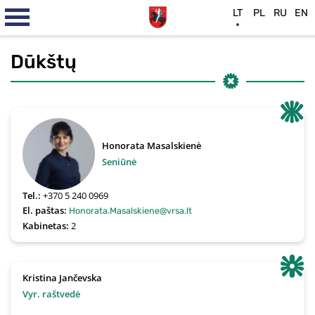
LT
PL
RU
EN
Dūkštų
Honorata Masalskienė
Seniūnė
Tel.:
+370 5 240 0969
El. paštas:
Honorata.Masalskiene@vrsa.lt
Kabinetas:
2
Kristina Jančevska
Vyr. raštvedė