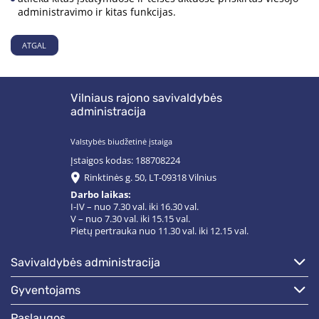
administravimo ir kitas funkcijas.
ATGAL
Vilniaus rajono savivaldybės
administracija
Valstybės biudžetinė įstaiga
Įstaigos kodas: 188708224
Rinktinės g. 50, LT-09318 Vilnius
Darbo laikas:
I-IV – nuo 7.30 val. iki 16.30 val.
V – nuo 7.30 val. iki 15.15 val.
Pietų pertrauka nuo 11.30 val. iki 12.15 val.
savivaldybės administracija
gyventojams
paslaugos