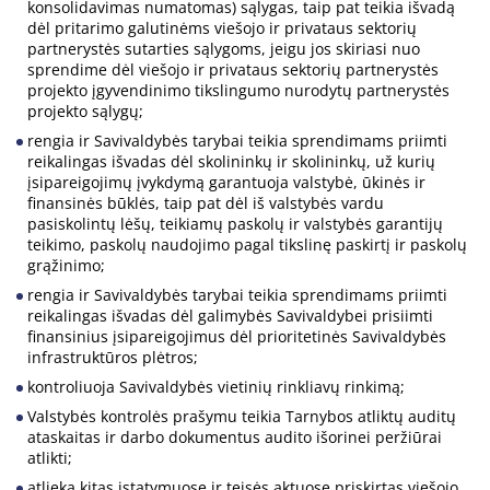
konsolidavimas numatomas) sąlygas, taip pat teikia išvadą
dėl pritarimo galutinėms viešojo ir privataus sektorių
partnerystės sutarties sąlygoms, jeigu jos skiriasi nuo
sprendime dėl viešojo ir privataus sektorių partnerystės
projekto įgyvendinimo tikslingumo nurodytų partnerystės
projekto sąlygų;
rengia ir Savivaldybės tarybai teikia sprendimams priimti
reikalingas išvadas dėl skolininkų ir skolininkų, už kurių
įsipareigojimų įvykdymą garantuoja valstybė, ūkinės ir
finansinės būklės, taip pat dėl iš valstybės vardu
pasiskolintų lėšų, teikiamų paskolų ir valstybės garantijų
teikimo, paskolų naudojimo pagal tikslinę paskirtį ir paskolų
grąžinimo;
rengia ir Savivaldybės tarybai teikia sprendimams priimti
reikalingas išvadas dėl galimybės Savivaldybei prisiimti
finansinius įsipareigojimus dėl prioritetinės Savivaldybės
infrastruktūros plėtros;
kontroliuoja Savivaldybės vietinių rinkliavų rinkimą;
Valstybės kontrolės prašymu teikia Tarnybos atliktų auditų
ataskaitas ir darbo dokumentus audito išorinei peržiūrai
atlikti;
atlieka kitas įstatymuose ir teisės aktuose priskirtas viešojo