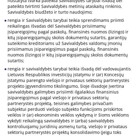
nustatyta tvarka pateikia Savivaldybės tarybai išvadą dėl
pateikto tvirtinti Savivaldybės metinių ataskaitų rinkinio,
Savivaldybės biudžeto ir turto naudojimo;
rengia ir Savivaldybės tarybai teikia sprendimams priimti
reikalingas išvadas dėl Savivaldybės prisiimamų
įsipareigojimų pagal paskolų, finansinės nuomos (lizingo) ir
kitų įsipareigojamųjų skolos dokumentų sutartis, garantijų
suteikimo kreditoriams už Savivaldybės valdomų įmonių
prisiimamus įsipareigojimus pagal paskolų, finansinės
nuomos (lizingo) ir kitų įsipareigojamųjų skolos dokumentų
sutartis;
rengia ir savivaldybės tarybai teikia išvadą dėl vadovaujantis
Lietuvos Respublikos investicijų įstatymu ir (ar) Koncesijų
įstatymu parengto viešojo ir privataus sektorių partnerystės
projekto įgyvendinimo tikslingumo, šioje išvadoje įvertina
savivaldybės galimybes prisiimti ilgalaikius finansinius
įsipareigojimus pagal viešojo ir privataus sektorių
partnerystės projektą, teisines galimybes privačiam
subjektui perduoti viešojo subjekto funkcijoms priskirtos
veiklos ir (ar) ekonominės veiklos vykdymą ir šioms veikloms
vykdyti reikalingą savivaldybės ir (arba) savivaldybės
kontroliuojamų juridinių asmenų turtą, viešojo ir privataus
sektorių partnerystės projektų konsolidavimo (jeigu toks