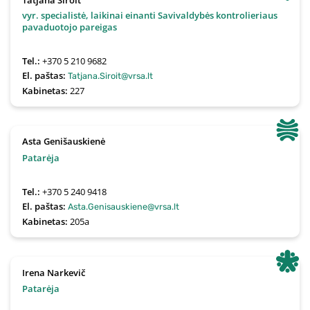
Tatjana Siroit
vyr. specialistė, laikinai einanti Savivaldybės kontrolieriaus
pavaduotojo pareigas
Tel.:
+370 5 210 9682
El. paštas:
Tatjana.Siroit@vrsa.lt
Kabinetas:
227
Asta Genišauskienė
Patarėja
Tel.:
+370 5 240 9418
El. paštas:
Asta.Genisauskiene@vrsa.lt
Kabinetas:
205a
Irena Narkevič
Patarėja