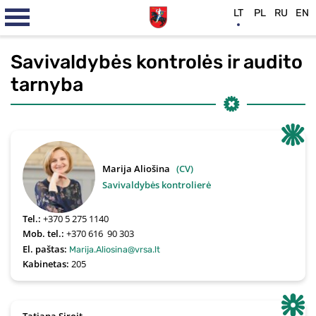
LT
PL
RU
EN
Savivaldybės kontrolės ir audito
tarnyba
Marija Aliošina
(CV)
Savivaldybės kontrolierė
Tel.:
+370 5 275 1140
Mob. tel.:
+370 616  90 303
El. paštas:
Marija.Aliosina@vrsa.lt
Kabinetas:
205