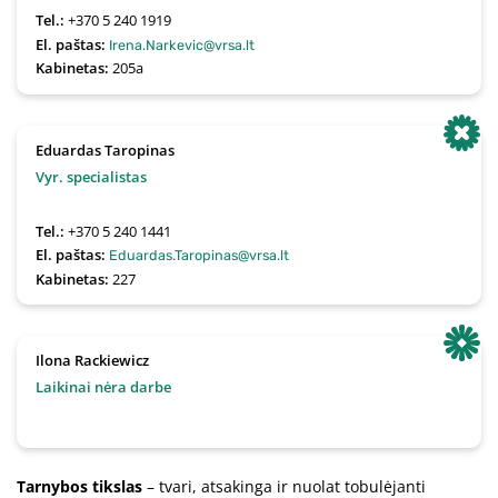
Tel.:
+370 5 240 1919
El. paštas:
Irena.Narkevic@vrsa.lt
Kabinetas:
205a
Eduardas Taropinas
Vyr. specialistas
Tel.:
+370 5 240 1441
El. paštas:
Eduardas.Taropinas@vrsa.lt
Kabinetas:
227
Ilona Rackiewicz
Laikinai nėra darbe
Tarnybos tikslas
– tvari, atsakinga ir nuolat tobulėjanti