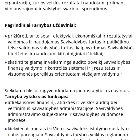
organizacija, kurios veiklos rezultatai naudojami priimant
Vilniaus rajonui ir valstybei svarbius sprendimus.
Pagrindiniai Tarnybos uždaviniai:
prižiūrėti, ar teisėtai, efektyviai, ekonomiškai ir rezultatyviai
valdomas ir naudojamas Savivaldybės turtas ir patikėjimo
teise valdomas valstybės turtas, kaip vykdomas Savivaldybės
biudžetas ir naudojami kiti piniginiai ištekliai;
skatinti teigiamą ir veiksmingą audito poveikį Savivaldybės
finansų valdymo ir kontrolės sistemai ir į rezultatus ir
visuomenės poreikius orientuotam viešajam valdymui;
Siekdama tikslo ir įgyvendindama jai nustatytus uždavinius,
Tarnyba vykdo šias funkcijas:
atlieka išorės finansinį, atitikties ir veiklos auditą bei
vertinimus Savivaldybės administracijoje, Savivaldybės
administravimo subjektuose ir savivaldybės valdomose
įmonėse
kiekvienais metais iki Vietos savivaldos įstatymo nustatytos
datos parengia ir Savivaldybės tarybos veiklos reglamento