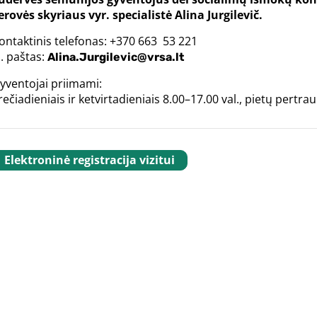
erovės skyriaus vyr. specialistė Alina Jurgilevič.
ontaktinis telefonas: +370 663 53 221
l. paštas:
Alina.Jurgilevic@vrsa.lt
yventojai priimami:
rečiadieniais ir ketvirtadieniais 8.00–17.00 val., pietų pertra
Elektroninė registracija vizitui