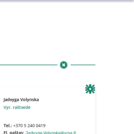
Jadvyga Volynska
Vyr. raštvedė
Tel.:
+370 5 240 0419
El. paštas:
Jadvyga.Volynska@vrsa.lt