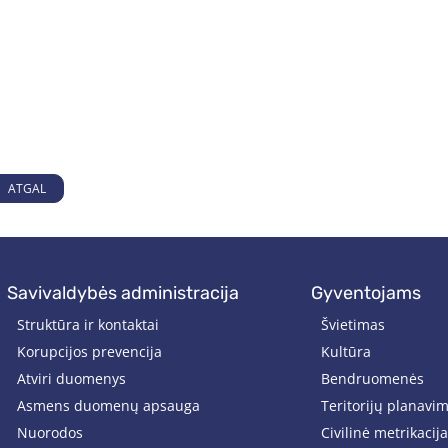
ATGAL
savivaldybės administracija
gyventojams
Struktūra ir kontaktai
Švietimas
Korupcijos prevencija
Kultūra
Atviri duomenys
Bendruomenės
Asmens duomenų apsauga
Teritorijų planavi
Nuorodos
Civilinė metrikacija