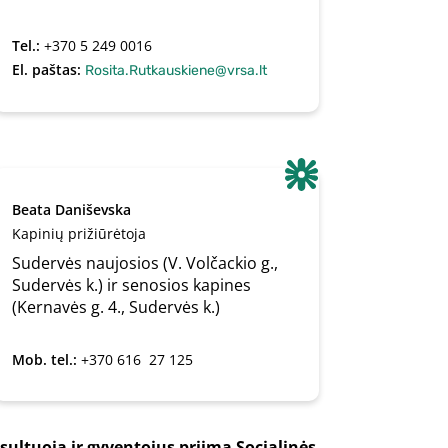
Tel.:
+370 5 249 0016
El. paštas:
Rosita.Rutkauskiene@vrsa.lt
Beata Daniševska
Kapinių prižiūrėtoja
Sudervės naujosios (V. Volčackio g.,
Sudervės k.) ir senosios kapines
(Kernavės g. 4., Sudervės k.)
Mob. tel.:
+370 616  27 125
sultuoja ir gyventojus priima Socialinės