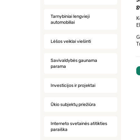
g
Tarnybiniai lengvieji
K
automobiliai
E
G
Lėšos veiklai viešinti
T
Savivaldybės gaunama
parama
Investicijos ir projektai
Ūkio subjektų priežiūra
Interneto svetainės atitikties
paraiška