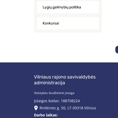
Lygių galimybių politika
Konkursai
Vilniaus rajono savivaldybės
administracija
Valstybės biudžetinė įstaiga
Įstaigos kodas: 188708224
Rinktinės g. 50, LT-09318 Vilnius
Darbo laikas: