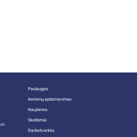
paslaugos
asmenų aptarnavimas
naujienos
skelbimai
mas
darbotvarkės