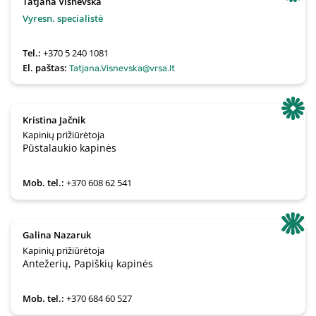
Tatjana Višnevska
Vyresn. specialistė
Tel.:
+370 5 240 1081
El. paštas:
Tatjana.Visnevska@vrsa.lt
Kristina Jačnik
Kapinių prižiūrėtoja
Pūstalaukio kapinės
Mob. tel.:
+370 608 62 541
Galina Nazaruk
Kapinių prižiūrėtoja
Antežerių, Papiškių kapinės
Mob. tel.:
+370 684 60 527