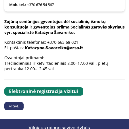
Mob. tel.:
+370 676 54 567
Zujūnų seniūnijos gyventojus dėl socialinių išmokų
konsultuoja ir gyventojus priima Socialinės gerovės skyriaus
vyr. specialistė Katažyna Šavareiko.
Kontaktinis telefonas: +370 663 68 021
El. paštas:
Katazyna.Savareiko@vrsa.lt
Gyventojai priimami:
Trečiadieniais ir ketvirtadieniais 8.00–17.00 val., pietų
pertrauka 12.00–12.45 val.
Elektroninė registracija vizitui
ATGAL
Vilniaus rajono savivaldybės