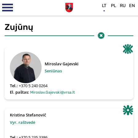
LT
PL
RU
EN
Zujūnų
Miroslav Gajevski
Seniūnas
Tel.:
+370 5 240 0264
El. paštas:
Miroslav.Gajevski@vrsa.lt
Kristina Stefanovič
Vyr. raštvedė
Tel.:
+370 5 235 3386