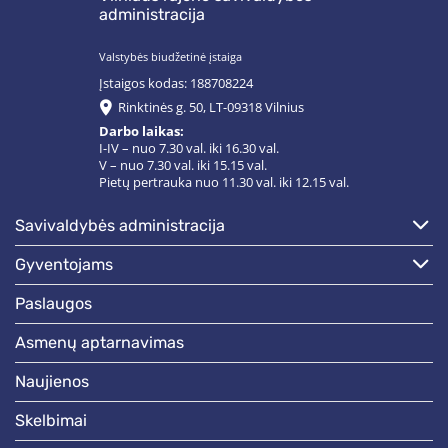
administracija
Valstybės biudžetinė įstaiga
Įstaigos kodas: 188708224
Rinktinės g. 50, LT-09318 Vilnius
Darbo laikas:
I-IV – nuo 7.30 val. iki 16.30 val.
V – nuo 7.30 val. iki 15.15 val.
Pietų pertrauka nuo 11.30 val. iki 12.15 val.
savivaldybės administracija
gyventojams
paslaugos
asmenų aptarnavimas
naujienos
skelbimai